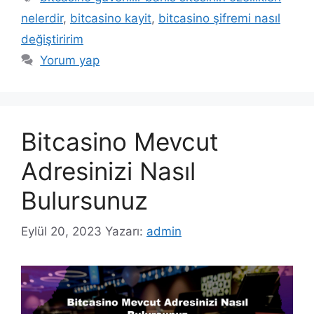
nelerdir
,
bitcasino kayit
,
bitcasino şifremi nasıl
değiştiririm
Yorum yap
Bitcasino Mevcut
Adresinizi Nasıl
Bulursunuz
Eylül 20, 2023
Yazarı:
admin