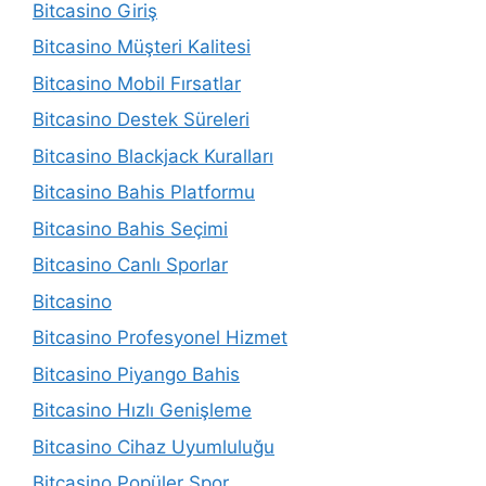
Bitcasino Giriş
Bitcasino Müşteri Kalitesi
Bitcasino Mobil Fırsatlar
Bitcasino Destek Süreleri
Bitcasino Blackjack Kuralları
Bitcasino Bahis Platformu
Bitcasino Bahis Seçimi
Bitcasino Canlı Sporlar
Bitcasino
Bitcasino Profesyonel Hizmet
Bitcasino Piyango Bahis
Bitcasino Hızlı Genişleme
Bitcasino Cihaz Uyumluluğu
Bitcasino Popüler Spor