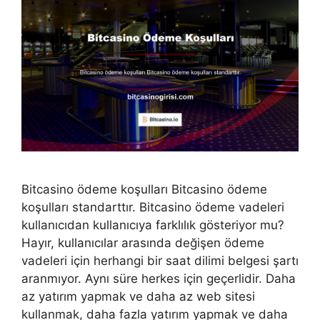
Bitcasino ödeme koşulları Bitcasino ödeme
koşulları standarttır. Bitcasino ödeme vadeleri
kullanıcıdan kullanıcıya farklılık gösteriyor mu?
Hayır, kullanıcılar arasında değişen ödeme
vadeleri için herhangi bir saat dilimi belgesi şartı
aranmıyor. Aynı süre herkes için geçerlidir. Daha
az yatırım yapmak ve daha az web sitesi
kullanmak, daha fazla yatırım yapmak ve daha