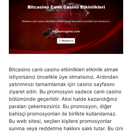
Bitcasino canlı casino etkinlikleri etkinlik almak
istiyorsanız öncelikle üye olmalısınız. Ardından
yatırımınızı tamamlamak için casino sayfasını
ziyaret edin. Bu promosyon sadece canlı casino
bölümünde geçerlidir. Aksi halde kazandığınız
paraları çekemezsiniz. Bu promosyon, diğer
bahisçi promosyonları ile birlikte kullanılamaz.
Bu web sitesi, seçilen kişilere promosyonlar
sunma veya reddetme hakkını saklı tutar. Bu izni