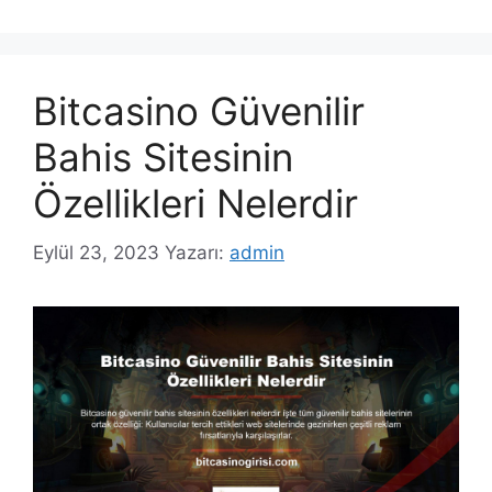
Bitcasino Güvenilir
Bahis Sitesinin
Özellikleri Nelerdir
Eylül 23, 2023
Yazarı:
admin