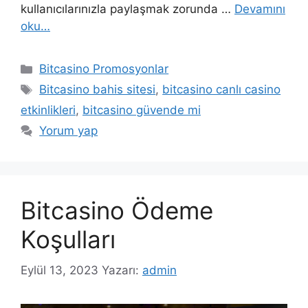
kullanıcılarınızla paylaşmak zorunda …
Devamını
oku…
Kategoriler
Bitcasino Promosyonlar
Etiketler
Bitcasino bahis sitesi
,
bitcasino canlı casino
etkinlikleri
,
bitcasino güvende mi
Yorum yap
Bitcasino Ödeme
Koşulları
Eylül 13, 2023
Yazarı:
admin