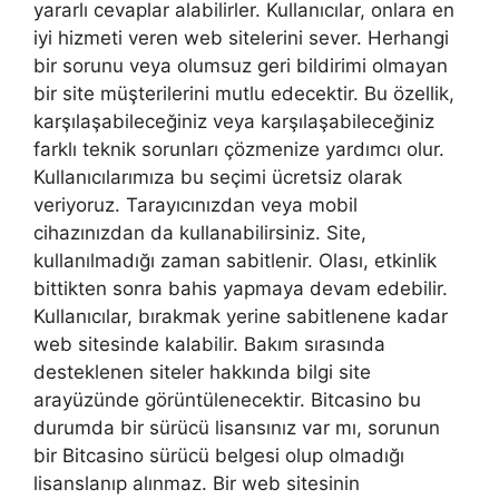
yararlı cevaplar alabilirler. Kullanıcılar, onlara en
iyi hizmeti veren web sitelerini sever. Herhangi
bir sorunu veya olumsuz geri bildirimi olmayan
bir site müşterilerini mutlu edecektir. Bu özellik,
karşılaşabileceğiniz veya karşılaşabileceğiniz
farklı teknik sorunları çözmenize yardımcı olur.
Kullanıcılarımıza bu seçimi ücretsiz olarak
veriyoruz. Tarayıcınızdan veya mobil
cihazınızdan da kullanabilirsiniz. Site,
kullanılmadığı zaman sabitlenir. Olası, etkinlik
bittikten sonra bahis yapmaya devam edebilir.
Kullanıcılar, bırakmak yerine sabitlenene kadar
web sitesinde kalabilir. Bakım sırasında
desteklenen siteler hakkında bilgi site
arayüzünde görüntülenecektir. Bitcasino bu
durumda bir sürücü lisansınız var mı, sorunun
bir Bitcasino sürücü belgesi olup olmadığı
lisanslanıp alınmaz. Bir web sitesinin