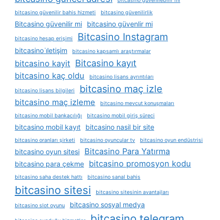
bitcasino güvenilebilir mi
bitcasino güvenilir bahis hizmeti
bitcasino güvenilirlik
Bitcasino güvenilir mi
bitcasino güvenlir mi
Bitcasino Instagram
bitcasino hesap erişimi
bitcasino i̇letişim
bitcasino kapsamlı araştırmalar
Bitcasino kayıt
bitcasino kayit
bitcasino kaç oldu
bitcasino lisans ayrıntıları
bitcasino maç izle
bitcasino lisans bilgileri
bitcasino maç izleme
bitcasino mevcut konuşmaları
bitcasino mobil bankacılığı
bitcasino mobil giriş süreci
bitcasino mobil kayıt
bitcasino nasil bir site
bitcasino oranları şirketi
bitcasino oyuncular tv
bitcasino oyun endüstrisi
Bitcasino Para Yatırma
bitcasino oyun sitesi
bitcasino promosyon kodu
bitcasino para çekme
bitcasino saha destek hattı
bitcasino sanal bahis
bitcasino sitesi
bitcasino sitesinin avantajları
bitcasino sosyal medya
bitcasino slot oyunu
bitcasino telegram