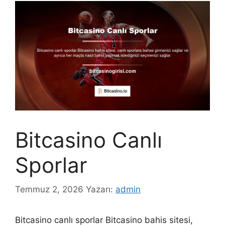
Bitcasino Canlı
Sporlar
Temmuz 2, 2026
Yazarı:
admin
Bitcasino canlı sporlar Bitcasino bahis sitesi,