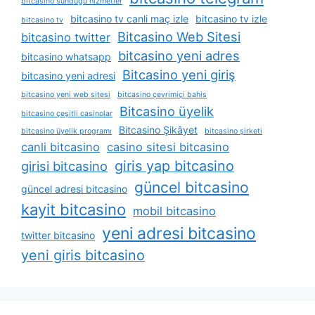
bitcasino sunduğu hizmetler
bitcasino tv canli maç izle
bitcasino tv izle
bitcasino tv
Bitcasino Web Sitesi
bitcasino twitter
bitcasino yeni adres
bitcasino whatsapp
Bitcasino yeni giriş
bitcasino yeni adresi
bitcasino yeni web sitesi
bitcasino çevrimiçi bahis
Bitcasino üyelik
bitcasino çeşitli casinolar
Bitcasino Şikâyet
bitcasino üyelik programı
bitcasino şirketi
canli bitcasino
casino sitesi bitcasino
giris yap bitcasino
girisi bitcasino
güncel bitcasino
güncel adresi bitcasino
kayit bitcasino
mobil bitcasino
yeni adresi bitcasino
twitter bitcasino
yeni giris bitcasino