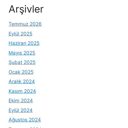
Arşivler
Temmuz 2026
Eylül 2025
Haziran 2025
Mayıs 2025
Şubat 2025
Ocak 2025
Aralık 2024
Kasım 2024
Ekim 2024
Eylül 2024
Ağustos 2024