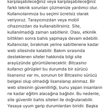
karşılaşabileceğiniz veya karşılaşabileceğiniz
farklı teknik sorunları çözmenize yardımcı olur.
Kullanıcılarımıza bu seçimi ücretsiz olarak
veriyoruz. Tarayıcınızdan veya mobil
cihazınızdan da kullanabilirsiniz. Site,
kullanılmadığı zaman sabitlenir. Olası, etkinlik
bittikten sonra bahis yapmaya devam edebilir.
Kullanıcılar, bırakmak yerine sabitlenene kadar
web sitesinde kalabilir. Bakım sırasında
desteklenen siteler hakkında bilgi site
arayüzünde görüntülenecektir.
Bitcasino
kullanıcı görüşleri
bu durumda bir sürücü
lisansınız var mı, sorunun bir Bitcasino sürücü
belgesi olup olmadığı lisanslanıp alınmaz. Bir
web sitesinin güvenilirliği, bunu yapan insanların
ne kadar eğitim alacağına bağlıdır. Bu nedenle,
site güvenilir bahis siteleri ile doğrulanabilir.
Yasaya uyum garip durumlardan biridir. Başka