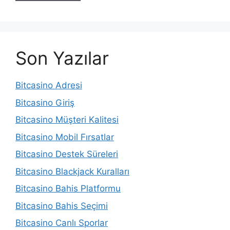
Son Yazılar
Bitcasino Adresi
Bitcasino Giriş
Bitcasino Müşteri Kalitesi
Bitcasino Mobil Fırsatlar
Bitcasino Destek Süreleri
Bitcasino Blackjack Kuralları
Bitcasino Bahis Platformu
Bitcasino Bahis Seçimi
Bitcasino Canlı Sporlar