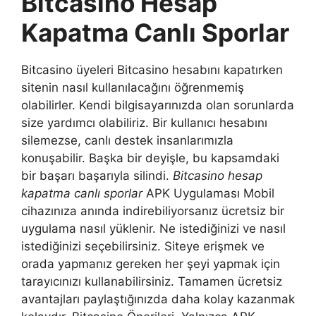
Bitcasino Hesap
Kapatma Canlı Sporlar
Bitcasino üyeleri Bitcasino hesabını kapatırken
sitenin nasıl kullanılacağını öğrenmemiş
olabilirler. Kendi bilgisayarınızda olan sorunlarda
size yardımcı olabiliriz. Bir kullanıcı hesabını
silemezse, canlı destek insanlarımızla
konuşabilir. Başka bir deyişle, bu kapsamdaki
bir başarı başarıyla silindi.
Bitcasino hesap
kapatma canlı sporlar
APK Uygulaması Mobil
cihazınıza anında indirebiliyorsanız ücretsiz bir
uygulama nasıl yüklenir. Ne istediğinizi ve nasıl
istediğinizi seçebilirsiniz. Siteye erişmek ve
orada yapmanız gereken her şeyi yapmak için
tarayıcınızı kullanabilirsiniz. Tamamen ücretsiz
avantajları paylaştığınızda daha kolay kazanmak