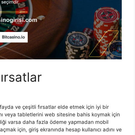
ırsatlar
ayda ve çeşitli fırsatlar elde etmek için iyi bir
ını veya tabletlerini web sitesine bahis koymak için
oneliği varsa daha fazla ödeme yapmadan mobil
 açmak için, giriş ekranında hesap kullanıcı adını ve