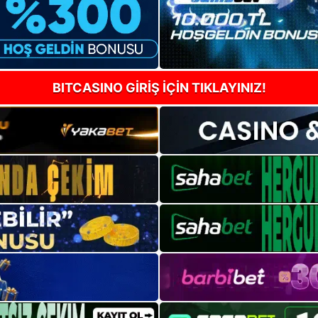
BITCASINO GİRİŞ İÇİN TIKLAYINIZ!