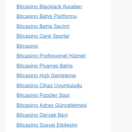
Bitcasino Blackjack Kuralları
Bitcasino Bahis Platformu
Bitcasino Bahis Seçimi
Bitcasino Canlı Sporlar
Bitcasino
Bitcasino Profesyonel Hizmet
Bitcasino Piyango Bahis
Bitcasino Hızlı Genişleme
Bitcasino Cihaz Uyumluluğu
Bitcasino Popüler Spor
Bitcasino Adres Güncellemesi
Bitcasino Gerçek Bayi
Bitcasino Sosyal Etkileşim