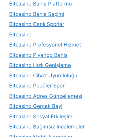
Bitcasino Bahis Platformu
Bitcasino Bahis Seçimi
Bitcasino Canlı Sporlar
Bitcasino
Bitcasino Profesyonel Hizmet
Bitcasino Piyango Bahis
Bitcasino Hızlı Genişleme
Bitcasino Cihaz Uyumluluğu
Bitcasino Popüler Spor
Bitcasino Adres Güncellemesi
Bitcasino Gerçek Bayi
Bitcasino Sosyal Etkileşim
Bitcasino Bağımsız İncelemeler
Bitcasino Mobil Avantajlar