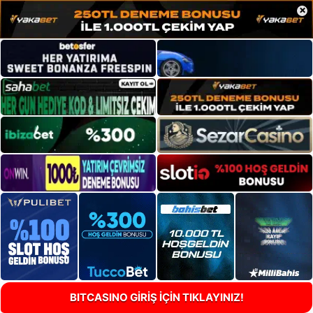
×
BITCASINO GİRİŞ İÇİN TIKLAYINIZ!