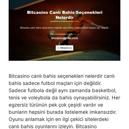
Bitcasino canlı bahis seçenekleri nelerdir canlı
bahis sadece futbol maçları için değildir.
Sadece futbola değil aynı zamanda basketbol, ​​
tenis ve voleybola da bahis oynayabilirsiniz. Her
egzersiz türünün pek çok çeşidi vardır ve
bunların hepsini burada listelemek imkansızdır.
Oyunu anlamak için en ilgi çekici sitelerdeki
canlı bahis oyunlarını izleyin. Bitcasino