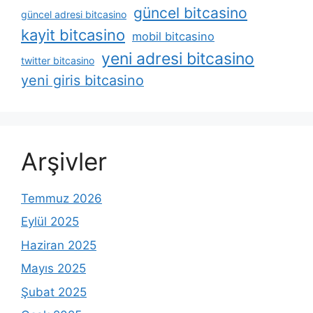
güncel bitcasino
güncel adresi bitcasino
kayit bitcasino
mobil bitcasino
yeni adresi bitcasino
twitter bitcasino
yeni giris bitcasino
Arşivler
Temmuz 2026
Eylül 2025
Haziran 2025
Mayıs 2025
Şubat 2025