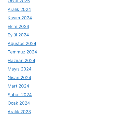
Ocak 2025
Aralık 2024
Kasım 2024
Ekim 2024
Eylül 2024
Ağustos 2024
Temmuz 2024
Haziran 2024
Mayıs 2024
Nisan 2024
Mart 2024
Şubat 2024
Ocak 2024
Aralık 2023