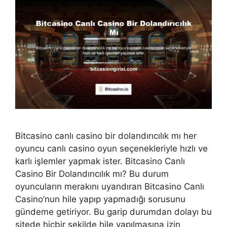
Bitcasino canlı casino bir dolandırıcılık mı her
oyuncu canlı casino oyun seçenekleriyle hızlı ve
karlı işlemler yapmak ister. Bitcasino Canlı
Casino Bir Dolandırıcılık mı? Bu durum
oyuncuların merakını uyandıran Bitcasino Canlı
Casino’nun hile yapıp yapmadığı sorusunu
gündeme getiriyor. Bu garip durumdan dolayı bu
sitede hiçbir şekilde hile yapılmasına izin