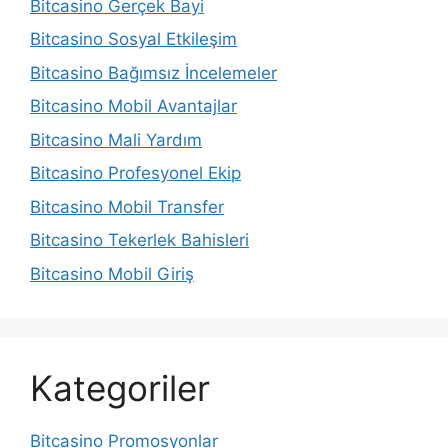
Bitcasino Gerçek Bayi
Bitcasino Sosyal Etkileşim
Bitcasino Bağımsız İncelemeler
Bitcasino Mobil Avantajlar
Bitcasino Mali Yardım
Bitcasino Profesyonel Ekip
Bitcasino Mobil Transfer
Bitcasino Tekerlek Bahisleri
Bitcasino Mobil Giriş
Kategoriler
Bitcasino Promosyonlar