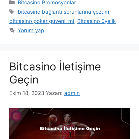
Kategoriler
Bitcasino Promosyonlar
Etiketler
bitcasino bağlantı sorunlarına çözüm
,
bitcasino poker güvenli mi
,
Bitcasino üyelik
Yorum yap
Bitcasino İletişime
Geçin
Ekim 18, 2023
Yazarı:
admin