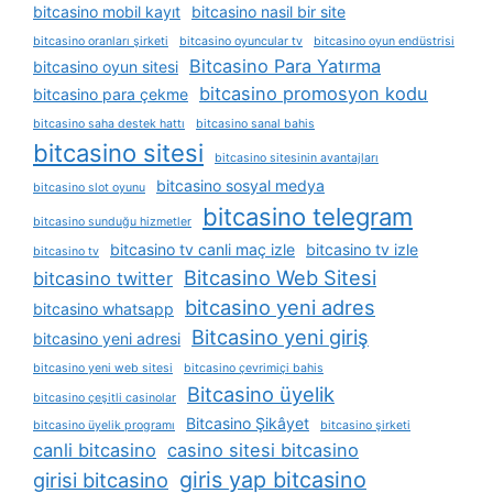
bitcasino mobil kayıt
bitcasino nasil bir site
bitcasino oranları şirketi
bitcasino oyuncular tv
bitcasino oyun endüstrisi
Bitcasino Para Yatırma
bitcasino oyun sitesi
bitcasino promosyon kodu
bitcasino para çekme
bitcasino saha destek hattı
bitcasino sanal bahis
bitcasino sitesi
bitcasino sitesinin avantajları
bitcasino sosyal medya
bitcasino slot oyunu
bitcasino telegram
bitcasino sunduğu hizmetler
bitcasino tv canli maç izle
bitcasino tv izle
bitcasino tv
Bitcasino Web Sitesi
bitcasino twitter
bitcasino yeni adres
bitcasino whatsapp
Bitcasino yeni giriş
bitcasino yeni adresi
bitcasino yeni web sitesi
bitcasino çevrimiçi bahis
Bitcasino üyelik
bitcasino çeşitli casinolar
Bitcasino Şikâyet
bitcasino üyelik programı
bitcasino şirketi
canli bitcasino
casino sitesi bitcasino
giris yap bitcasino
girisi bitcasino