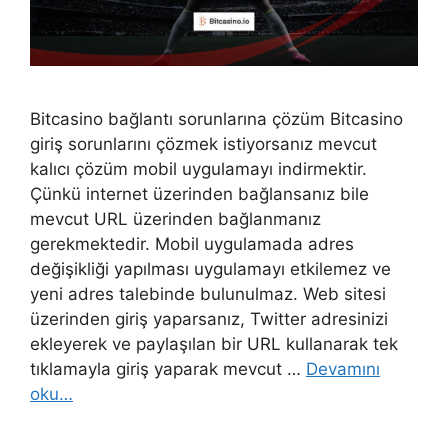
Bitcasino bağlantı sorunlarına çözüm Bitcasino
giriş sorunlarını çözmek istiyorsanız mevcut
kalıcı çözüm mobil uygulamayı indirmektir.
Çünkü internet üzerinden bağlansanız bile
mevcut URL üzerinden bağlanmanız
gerekmektedir. Mobil uygulamada adres
değişikliği yapılması uygulamayı etkilemez ve
yeni adres talebinde bulunulmaz. Web sitesi
üzerinden giriş yaparsanız, Twitter adresinizi
ekleyerek ve paylaşılan bir URL kullanarak tek
tıklamayla giriş yaparak mevcut …
Devamını
oku…