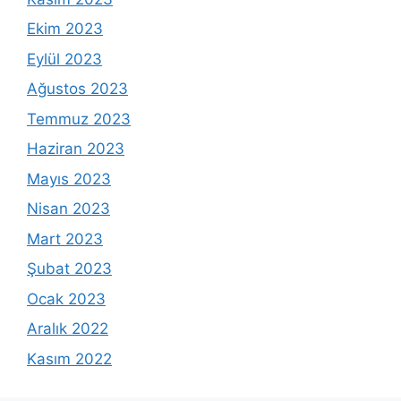
Ekim 2023
Eylül 2023
Ağustos 2023
Temmuz 2023
Haziran 2023
Mayıs 2023
Nisan 2023
Mart 2023
Şubat 2023
Ocak 2023
Aralık 2022
Kasım 2022