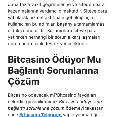
daha fazla vakit geçirmelerine ve siteden para
kazanmalarına yardımcı olmaktadır. Siteye para
yatırılarak hizmet aktif hale getirildiği için
kullanıcının bu adımları başarıyla tamamlaması
oldukça önemlidir. Kullanıcılara siteye para
yatırırken herhangi bir sorunla karşılaşmaları
durumunda canlı destek verilmektedir.
Bitcasino Ödüyor Mu
Bağlantı Sorunlarına
Çözüm
Bitcasino ödeyecek mi?Bitcasino faydaları
nelerdir, güvenilir midir?
Bitcasino ödüyor mu
bağlantı sorunlarına çözüm
ödemeyi takastan
önce
Bitcasino Telegram
yapıp yapmadığı