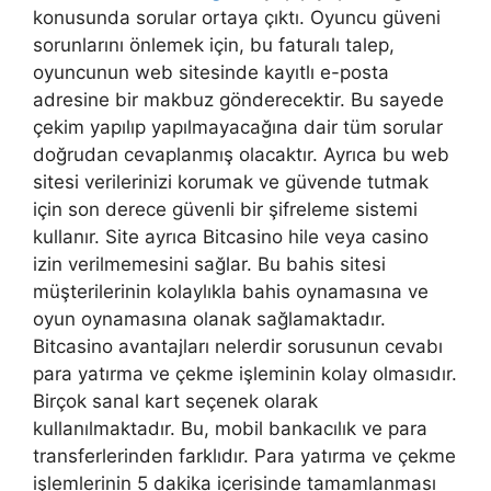
konusunda sorular ortaya çıktı. Oyuncu güveni
sorunlarını önlemek için, bu faturalı talep,
oyuncunun web sitesinde kayıtlı e-posta
adresine bir makbuz gönderecektir. Bu sayede
çekim yapılıp yapılmayacağına dair tüm sorular
doğrudan cevaplanmış olacaktır. Ayrıca bu web
sitesi verilerinizi korumak ve güvende tutmak
için son derece güvenli bir şifreleme sistemi
kullanır. Site ayrıca Bitcasino hile veya casino
izin verilmemesini sağlar. Bu bahis sitesi
müşterilerinin kolaylıkla bahis oynamasına ve
oyun oynamasına olanak sağlamaktadır.
Bitcasino avantajları nelerdir sorusunun cevabı
para yatırma ve çekme işleminin kolay olmasıdır.
Birçok sanal kart seçenek olarak
kullanılmaktadır. Bu, mobil bankacılık ve para
transferlerinden farklıdır. Para yatırma ve çekme
işlemlerinin 5 dakika içerisinde tamamlanması