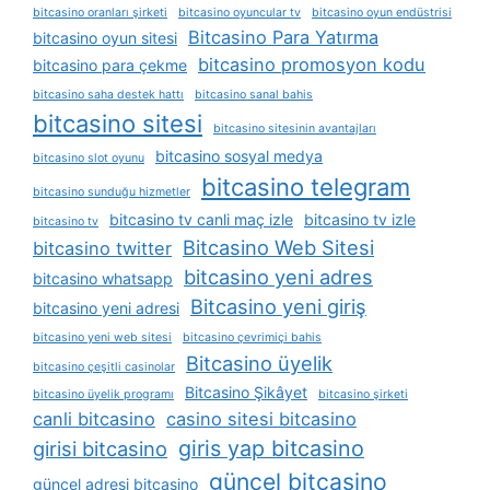
bitcasino oranları şirketi
bitcasino oyuncular tv
bitcasino oyun endüstrisi
Bitcasino Para Yatırma
bitcasino oyun sitesi
bitcasino promosyon kodu
bitcasino para çekme
bitcasino saha destek hattı
bitcasino sanal bahis
bitcasino sitesi
bitcasino sitesinin avantajları
bitcasino sosyal medya
bitcasino slot oyunu
bitcasino telegram
bitcasino sunduğu hizmetler
bitcasino tv canli maç izle
bitcasino tv izle
bitcasino tv
Bitcasino Web Sitesi
bitcasino twitter
bitcasino yeni adres
bitcasino whatsapp
Bitcasino yeni giriş
bitcasino yeni adresi
bitcasino yeni web sitesi
bitcasino çevrimiçi bahis
Bitcasino üyelik
bitcasino çeşitli casinolar
Bitcasino Şikâyet
bitcasino üyelik programı
bitcasino şirketi
canli bitcasino
casino sitesi bitcasino
giris yap bitcasino
girisi bitcasino
güncel bitcasino
güncel adresi bitcasino