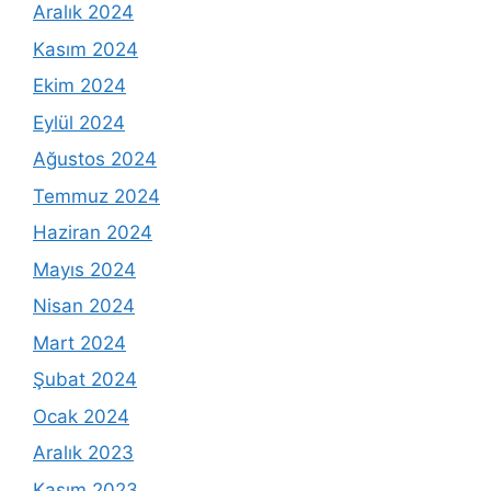
Aralık 2024
Kasım 2024
Ekim 2024
Eylül 2024
Ağustos 2024
Temmuz 2024
Haziran 2024
Mayıs 2024
Nisan 2024
Mart 2024
Şubat 2024
Ocak 2024
Aralık 2023
Kasım 2023