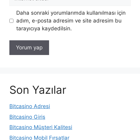
sitesi
Daha sonraki yorumlarımda kullanılması için
adım, e-posta adresim ve site adresim bu
tarayıcıya kaydedilsin.
Son Yazılar
Bitcasino Adresi
Bitcasino Giriş
Bitcasino Müşteri Kalitesi
Bitcasino Mobil Fırsatlar