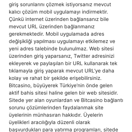
giriş sorunlarını çözmek istiyorsanız mevcut
kalıcı çözüm mobil uygulamayı indirmektir.
Çünkü internet üzerinden bağlansanız bile
mevcut URL üzerinden bağlanmanız
gerekmektedir. Mobil uygulamada adres
değişikliği yapılması uygulamayı etkilemez ve
yeni adres talebinde bulunulmaz. Web sitesi
üzerinden giriş yaparsanız, Twitter adresinizi
ekleyerek ve paylaşılan bir URL kullanarak tek
tıklamayla giriş yaparak mevcut URL’ye daha
kolay ve rahat bir şekilde erişebilirsiniz.
Bitcasino, büyüyerek Türkiye’nin önde gelen
aktif bahis sitesi haline gelen bir web sitesidir.
Sitede yer alan oyunlardan ve Bitcasino bağlantı
sorunu çözümlerinden faydalanmak site
üyelerinin münhasıran hakkıdır. Üyelerin
üyelikleri aracılığıyla düzenli olarak
başvurdukları para yatırma programları, sitede