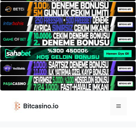
İçeriğe
atla
Menü