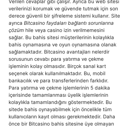
Verilen cevaplar gibi çalışır. Ayrıca bu web sitesi
verilerinizi korumak ve güvende tutmak için son
derece güvenli bir şifreleme sistemi kullanır. Site
ayrıca
Bitcasino faydaları bağlantı sorunlarına
çözüm
hile veya casino izin verilmemesini
sağlar. Bu bahis sitesi müşterilerinin kolaylıkla
bahis oynamasına ve oyun oynamasına olanak
sağlamaktadır. Bitcasino avantajları nelerdir
sorusunun cevabı para yatırma ve çekme
işleminin kolay olmasıdır. Birçok sanal kart
seçenek olarak kullanılmaktadır. Bu, mobil
bankacılık ve para transferlerinden farklıdır.
Para yatırma ve çekme işlemlerinin 5 dakika
içerisinde tamamlanması üyelik işlemlerinin
kolaylıkla tamamlandığını göstermektedir. Bu
sitede bahis oynayabilmek için öncelikle tüm
kullanıcıların kayıt olması gerekmektedir. Daha
önce bir Bitcasino bahis sitesine üye olmayan