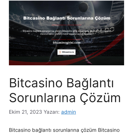
Bitcasino Bağlantı
Sorunlarına Çözüm
Ekim 21, 2023
Yazarı:
admin
Bitcasino bağlantı sorunlarına çözüm Bitcasino