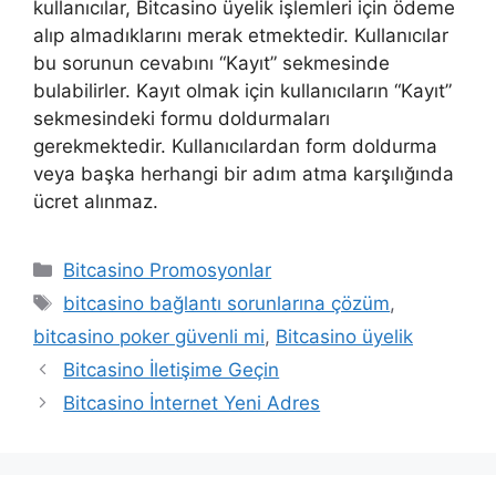
kullanıcılar, Bitcasino üyelik işlemleri için ödeme
alıp almadıklarını merak etmektedir. Kullanıcılar
bu sorunun cevabını “Kayıt” sekmesinde
bulabilirler. Kayıt olmak için kullanıcıların “Kayıt”
sekmesindeki formu doldurmaları
gerekmektedir. Kullanıcılardan form doldurma
veya başka herhangi bir adım atma karşılığında
ücret alınmaz.
Kategoriler
Bitcasino Promosyonlar
Etiketler
bitcasino bağlantı sorunlarına çözüm
,
bitcasino poker güvenli mi
,
Bitcasino üyelik
Bitcasino İletişime Geçin
Bitcasino İnternet Yeni Adres