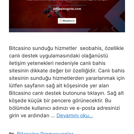
Bitcasino sunduğu hizmetler seobahis, özellikle
canlı destek uygulamasındaki olağanüstü
iletişim yetenekleri nedeniyle canlı bahis
sitesinin dikkate değer bir özelliğidir. Canlı bahis
sitesinin sunduğu hizmetlerden yararlanmak için
lütfen sayfanın sağ alt köşesinde yer alan
Bitcasino canlı destek butonuna tıklayın. Sağ alt
köşede küçük bir pencere görünecektir. Bu
bölümde kullanıcı adınızı ve e-posta adresinizi
girin ve ardından …
Devamını oku…
Kategoriler