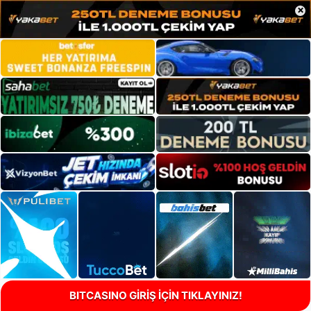
×
BITCASINO GİRİŞ İÇİN TIKLAYINIZ!