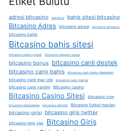
Etiket Bulutu
adresi bitcasino
bahis sitesi bitcasino
aldığınız
Bitcasino Adres
bitcasino adresi
bitcasino altyapısı
bitcasino bahis
Bitcasino bahis sitesi
bitcasino bahis şirketi
bitcasino başarılı sonuç
bitcasino canli destek
bitcasino bonus
bitcasino canlı bahis
bitcasino canlı bahis ödemeleri
bitcasino canlı maç i̇zle
bitcasino canlı maçlar
bitcasino canlı yardım
Bitcasino casino
Bitcasino Casino Sitesi
bitcasino com
Bitcasino futbol maçları
bitcasino düzenleme
bitcasino etkinlik
bitcasino giris twitter
bitcasino girisi
Bitcasino Giriş
bitcasino giris yap