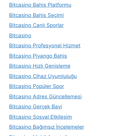
Bitcasino Bahis Platformu
Bitcasino Bahis Seçimi
Bitcasino Canlı Sporlar
Bitcasino
Bitcasino Profesyonel Hizmet
Bitcasino Piyango Bahis
Bitcasino Hızlı Genişleme
Bitcasino Cihaz Uyumluluğu
Bitcasino Popüler Spor
Bitcasino Adres Güncellemesi
Bitcasino Gerçek Bayi
Bitcasino Sosyal Etkileşim
Bitcasino Bağımsız İncelemeler