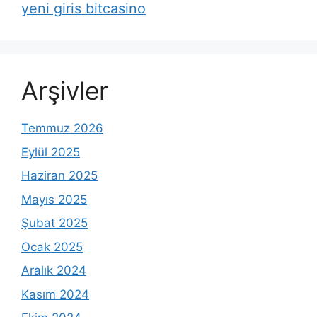
yeni giris bitcasino
Arşivler
Temmuz 2026
Eylül 2025
Haziran 2025
Mayıs 2025
Şubat 2025
Ocak 2025
Aralık 2024
Kasım 2024