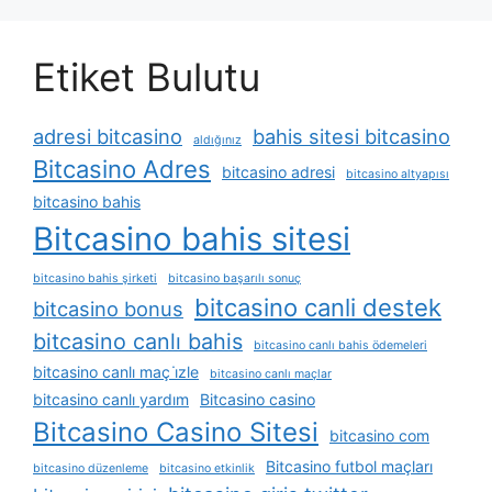
Etiket Bulutu
adresi bitcasino
bahis sitesi bitcasino
aldığınız
Bitcasino Adres
bitcasino adresi
bitcasino altyapısı
bitcasino bahis
Bitcasino bahis sitesi
bitcasino bahis şirketi
bitcasino başarılı sonuç
bitcasino canli destek
bitcasino bonus
bitcasino canlı bahis
bitcasino canlı bahis ödemeleri
bitcasino canlı maç i̇zle
bitcasino canlı maçlar
bitcasino canlı yardım
Bitcasino casino
Bitcasino Casino Sitesi
bitcasino com
Bitcasino futbol maçları
bitcasino düzenleme
bitcasino etkinlik