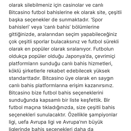
olarak silebilmeniz için casinolar ve canlı
Bitcasino futbol bahislerine ek olarak site, çeşitli
başka seçenekler de sunmaktadır. ‘Spor
bahisleri’ veya ‘canlı bahis’ bölümlerine
gittiğinizde, aralarından seçim yapabileceğiniz
çok çeşitli sporlar bulacaksınız ve futbol sürekli
olarak en popüler olarak sıralanıyor. Futbolun
oldukça popüler olduğu Japonya’da, çevrimiçi
platformların sunduğu canlı bahis hizmetleri,
köklü şirketlerle rekabet edebilecek yüksek
standarttadır. Bitcasino üye olarak en saygın
canlı bahis platformlarına erişim kazanırsınız.
Bitcasino bize futbol bahis seçeneklerini
sunduğunda kapsamlı bir liste keşfettik. Bir
futbol maçına tıkladığınızda, size çeşitli bahis
seçenekleri sunulacaktır. Özellikle şampiyonlar
ligi, uefa Avrupa ligi ve Avrupa’nın büyük
liglerinde bahis seçenekleri daha da