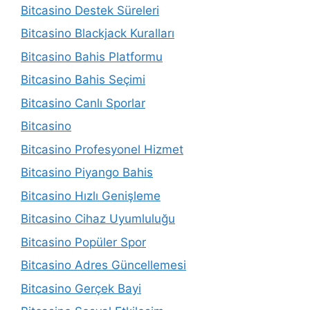
Bitcasino Destek Süreleri
Bitcasino Blackjack Kuralları
Bitcasino Bahis Platformu
Bitcasino Bahis Seçimi
Bitcasino Canlı Sporlar
Bitcasino
Bitcasino Profesyonel Hizmet
Bitcasino Piyango Bahis
Bitcasino Hızlı Genişleme
Bitcasino Cihaz Uyumluluğu
Bitcasino Popüler Spor
Bitcasino Adres Güncellemesi
Bitcasino Gerçek Bayi