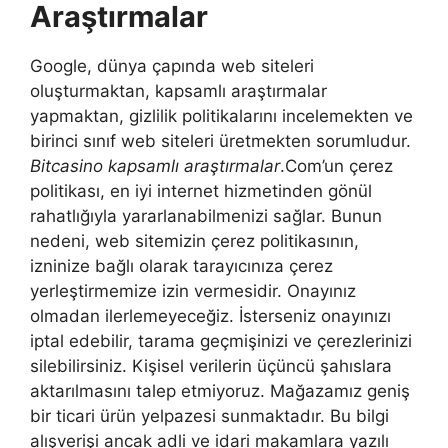
Araştırmalar
Google, dünya çapında web siteleri
oluşturmaktan, kapsamlı araştırmalar
yapmaktan, gizlilik politikalarını incelemekten ve
birinci sınıf web siteleri üretmekten sorumludur.
Bitcasino kapsamlı araştırmalar
.Com’un çerez
politikası, en iyi internet hizmetinden gönül
rahatlığıyla yararlanabilmenizi sağlar. Bunun
nedeni, web sitemizin çerez politikasının,
izninize bağlı olarak tarayıcınıza çerez
yerleştirmemize izin vermesidir. Onayınız
olmadan ilerlemeyeceğiz. İsterseniz onayınızı
iptal edebilir, tarama geçmişinizi ve çerezlerinizi
silebilirsiniz. Kişisel verilerin üçüncü şahıslara
aktarılmasını talep etmiyoruz. Mağazamız geniş
bir ticari ürün yelpazesi sunmaktadır. Bu bilgi
alışverişi ancak adli ve idari makamlara yazılı