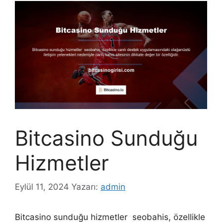
Bitcasino Sunduğu
Hizmetler
Eylül 11, 2024
Yazarı:
admin
Bitcasino sunduğu hizmetler seobahis, özellikle