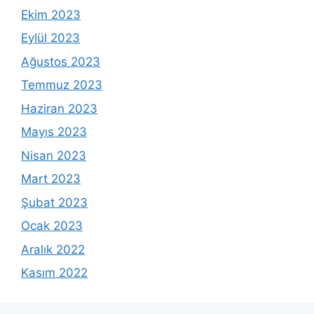
Ekim 2023
Eylül 2023
Ağustos 2023
Temmuz 2023
Haziran 2023
Mayıs 2023
Nisan 2023
Mart 2023
Şubat 2023
Ocak 2023
Aralık 2022
Kasım 2022