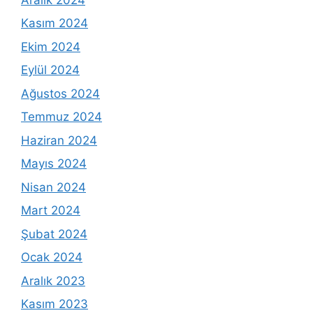
Kasım 2024
Ekim 2024
Eylül 2024
Ağustos 2024
Temmuz 2024
Haziran 2024
Mayıs 2024
Nisan 2024
Mart 2024
Şubat 2024
Ocak 2024
Aralık 2023
Kasım 2023