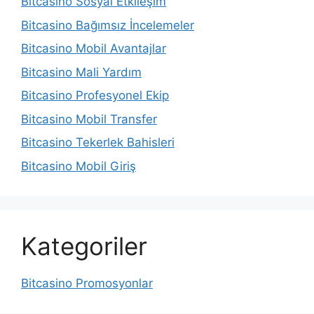
Bitcasino Sosyal Etkileşim
Bitcasino Bağımsız İncelemeler
Bitcasino Mobil Avantajlar
Bitcasino Mali Yardım
Bitcasino Profesyonel Ekip
Bitcasino Mobil Transfer
Bitcasino Tekerlek Bahisleri
Bitcasino Mobil Giriş
Kategoriler
Bitcasino Promosyonlar