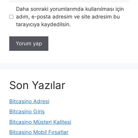
Daha sonraki yorumlarımda kullanılması için
adım, e-posta adresim ve site adresim bu
tarayıcıya kaydedilsin.
Son Yazılar
Bitcasino Adresi
Bitcasino Giriş
Bitcasino Müşteri Kalitesi
Bitcasino Mobil Fırsatlar