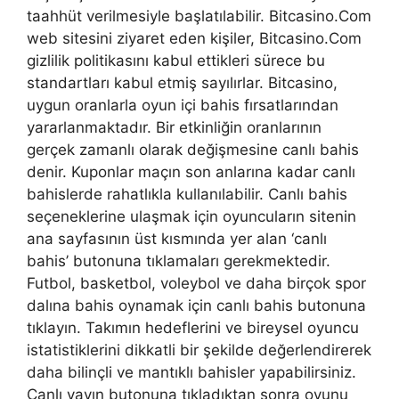
taahhüt verilmesiyle başlatılabilir. Bitcasino.Com
web sitesini ziyaret eden kişiler, Bitcasino.Com
gizlilik politikasını kabul ettikleri sürece bu
standartları kabul etmiş sayılırlar. Bitcasino,
uygun oranlarla oyun içi bahis fırsatlarından
yararlanmaktadır. Bir etkinliğin oranlarının
gerçek zamanlı olarak değişmesine canlı bahis
denir. Kuponlar maçın son anlarına kadar canlı
bahislerde rahatlıkla kullanılabilir. Canlı bahis
seçeneklerine ulaşmak için oyuncuların sitenin
ana sayfasının üst kısmında yer alan ‘canlı
bahis’ butonuna tıklamaları gerekmektedir.
Futbol, ​​basketbol, ​​voleybol ve daha birçok spor
dalına bahis oynamak için canlı bahis butonuna
tıklayın. Takımın hedeflerini ve bireysel oyuncu
istatistiklerini dikkatli bir şekilde değerlendirerek
daha bilinçli ve mantıklı bahisler yapabilirsiniz.
Canlı yayın butonuna tıkladıktan sonra oyunu