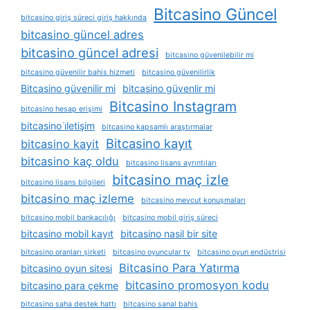
Bitcasino Güncel
bitcasino giriş süreci giriş hakkında
bitcasino güncel adres
bitcasino güncel adresi
bitcasino güvenilebilir mi
bitcasino güvenilir bahis hizmeti
bitcasino güvenilirlik
Bitcasino güvenilir mi
bitcasino güvenlir mi
Bitcasino Instagram
bitcasino hesap erişimi
bitcasino i̇letişim
bitcasino kapsamlı araştırmalar
Bitcasino kayıt
bitcasino kayit
bitcasino kaç oldu
bitcasino lisans ayrıntıları
bitcasino maç izle
bitcasino lisans bilgileri
bitcasino maç izleme
bitcasino mevcut konuşmaları
bitcasino mobil bankacılığı
bitcasino mobil giriş süreci
bitcasino mobil kayıt
bitcasino nasil bir site
bitcasino oranları şirketi
bitcasino oyuncular tv
bitcasino oyun endüstrisi
Bitcasino Para Yatırma
bitcasino oyun sitesi
bitcasino promosyon kodu
bitcasino para çekme
bitcasino saha destek hattı
bitcasino sanal bahis