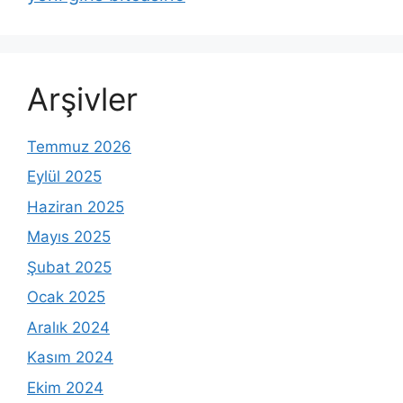
Arşivler
Temmuz 2026
Eylül 2025
Haziran 2025
Mayıs 2025
Şubat 2025
Ocak 2025
Aralık 2024
Kasım 2024
Ekim 2024