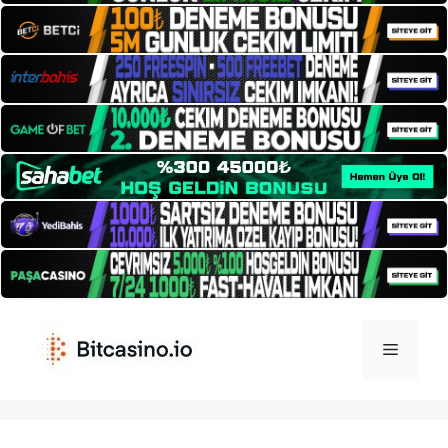
İçeriğe
atla
Menü