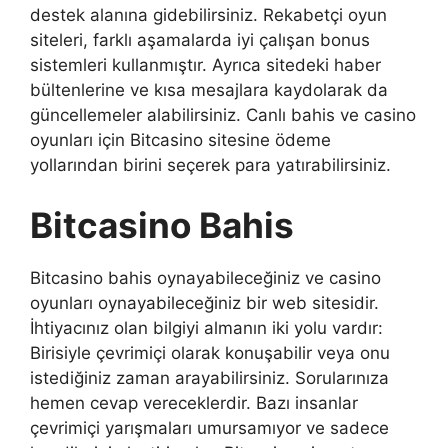
destek alanına gidebilirsiniz. Rekabetçi oyun
siteleri, farklı aşamalarda iyi çalışan bonus
sistemleri kullanmıştır. Ayrıca sitedeki haber
bültenlerine ve kısa mesajlara kaydolarak da
güncellemeler alabilirsiniz. Canlı bahis ve casino
oyunları için Bitcasino sitesine ödeme
yollarından birini seçerek para yatırabilirsiniz.
Bitcasino Bahis
Bitcasino bahis oynayabileceğiniz ve casino
oyunları oynayabileceğiniz bir web sitesidir.
İhtiyacınız olan bilgiyi almanın iki yolu vardır:
Birisiyle çevrimiçi olarak konuşabilir veya onu
istediğiniz zaman arayabilirsiniz. Sorularınıza
hemen cevap vereceklerdir. Bazı insanlar
çevrimiçi yarışmaları umursamıyor ve sadece