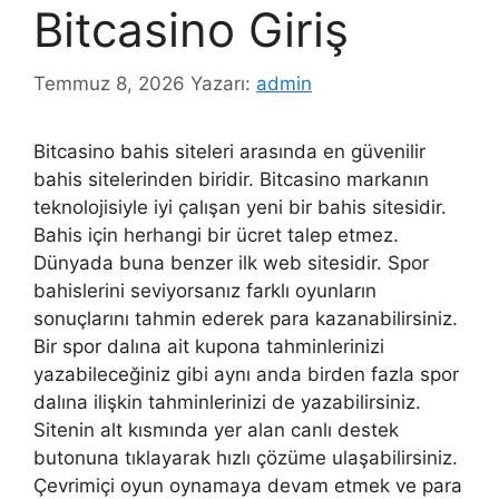
Bitcasino Giriş
Temmuz 8, 2026
Yazarı:
admin
Bitcasino bahis siteleri arasında en güvenilir
bahis sitelerinden biridir. Bitcasino markanın
teknolojisiyle iyi çalışan yeni bir bahis sitesidir.
Bahis için herhangi bir ücret talep etmez.
Dünyada buna benzer ilk web sitesidir. Spor
bahislerini seviyorsanız farklı oyunların
sonuçlarını tahmin ederek para kazanabilirsiniz.
Bir spor dalına ait kupona tahminlerinizi
yazabileceğiniz gibi aynı anda birden fazla spor
dalına ilişkin tahminlerinizi de yazabilirsiniz.
Sitenin alt kısmında yer alan canlı destek
butonuna tıklayarak hızlı çözüme ulaşabilirsiniz.
Çevrimiçi oyun oynamaya devam etmek ve para