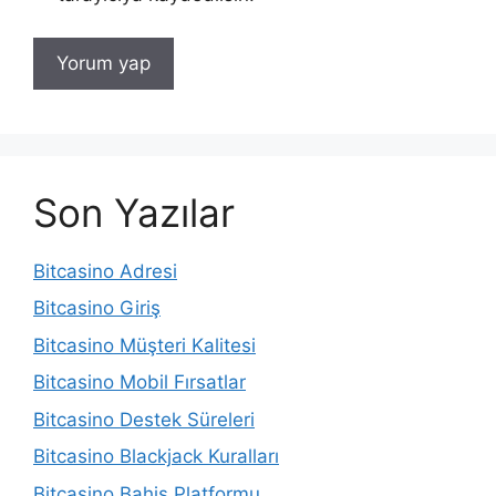
Son Yazılar
Bitcasino Adresi
Bitcasino Giriş
Bitcasino Müşteri Kalitesi
Bitcasino Mobil Fırsatlar
Bitcasino Destek Süreleri
Bitcasino Blackjack Kuralları
Bitcasino Bahis Platformu