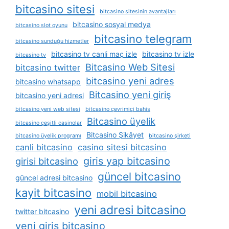
bitcasino sitesi
bitcasino sitesinin avantajları
bitcasino sosyal medya
bitcasino slot oyunu
bitcasino telegram
bitcasino sunduğu hizmetler
bitcasino tv canli maç izle
bitcasino tv izle
bitcasino tv
Bitcasino Web Sitesi
bitcasino twitter
bitcasino yeni adres
bitcasino whatsapp
Bitcasino yeni giriş
bitcasino yeni adresi
bitcasino yeni web sitesi
bitcasino çevrimiçi bahis
Bitcasino üyelik
bitcasino çeşitli casinolar
Bitcasino Şikâyet
bitcasino üyelik programı
bitcasino şirketi
canli bitcasino
casino sitesi bitcasino
giris yap bitcasino
girisi bitcasino
güncel bitcasino
güncel adresi bitcasino
kayit bitcasino
mobil bitcasino
yeni adresi bitcasino
twitter bitcasino
yeni giris bitcasino