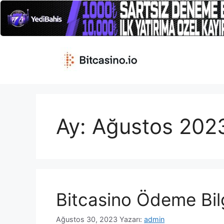
İçeriğe
atla
Ay:
Ağustos 202
Bitcasino Ödeme Bilgil
Ağustos 30, 2023
Yazarı:
admin