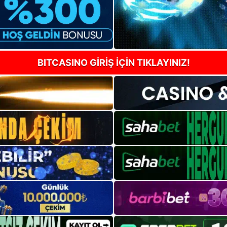
BITCASINO GİRİŞ İÇİN TIKLAYINIZ!