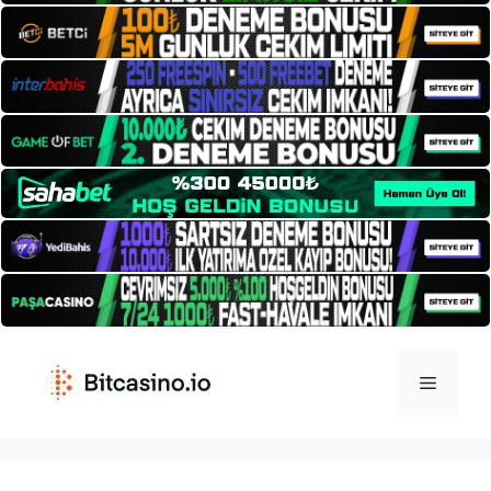
İçeriğe
atla
Menü