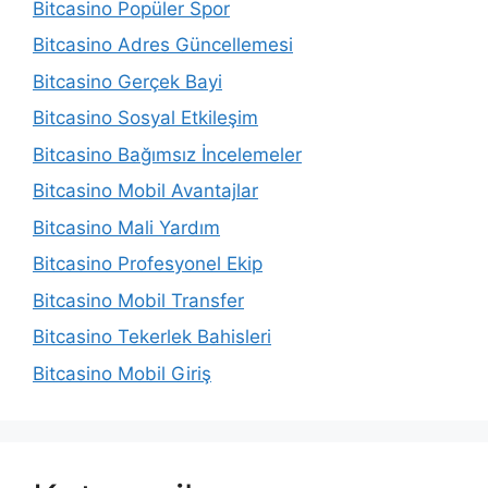
Bitcasino Popüler Spor
Bitcasino Adres Güncellemesi
Bitcasino Gerçek Bayi
Bitcasino Sosyal Etkileşim
Bitcasino Bağımsız İncelemeler
Bitcasino Mobil Avantajlar
Bitcasino Mali Yardım
Bitcasino Profesyonel Ekip
Bitcasino Mobil Transfer
Bitcasino Tekerlek Bahisleri
Bitcasino Mobil Giriş