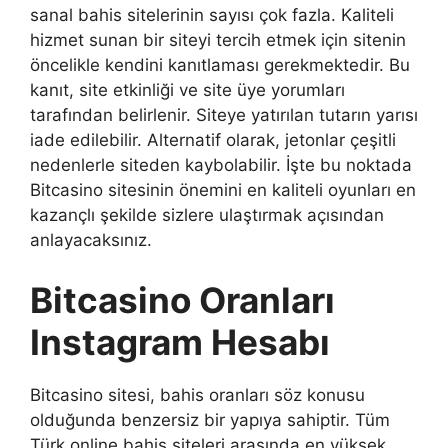
sanal bahis sitelerinin sayısı çok fazla. Kaliteli
hizmet sunan bir siteyi tercih etmek için sitenin
öncelikle kendini kanıtlaması gerekmektedir. Bu
kanıt, site etkinliği ve site üye yorumları
tarafından belirlenir. Siteye yatırılan tutarın yarısı
iade edilebilir. Alternatif olarak, jetonlar çeşitli
nedenlerle siteden kaybolabilir. İşte bu noktada
Bitcasino sitesinin önemini en kaliteli oyunları en
kazançlı şekilde sizlere ulaştırmak açısından
anlayacaksınız.
Bitcasino Oranları
Instagram Hesabı
Bitcasino sitesi, bahis oranları söz konusu
olduğunda benzersiz bir yapıya sahiptir. Tüm
Türk online bahis siteleri arasında en yüksek