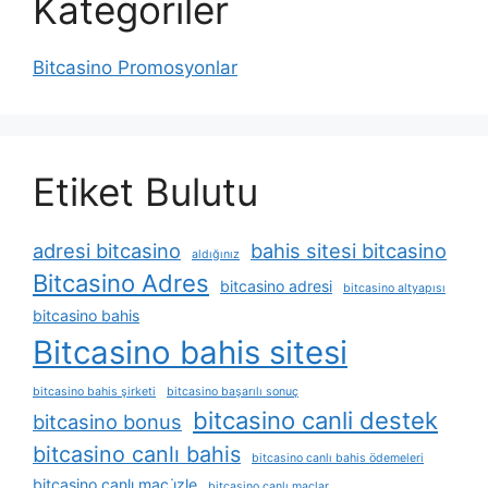
Kategoriler
Bitcasino Promosyonlar
Etiket Bulutu
adresi bitcasino
bahis sitesi bitcasino
aldığınız
Bitcasino Adres
bitcasino adresi
bitcasino altyapısı
bitcasino bahis
Bitcasino bahis sitesi
bitcasino bahis şirketi
bitcasino başarılı sonuç
bitcasino canli destek
bitcasino bonus
bitcasino canlı bahis
bitcasino canlı bahis ödemeleri
bitcasino canlı maç i̇zle
bitcasino canlı maçlar