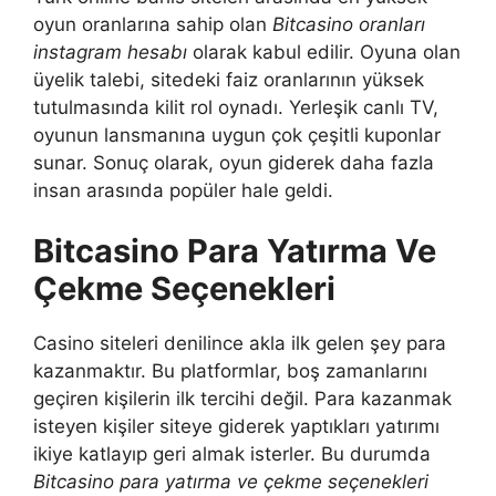
oyun oranlarına sahip olan
Bitcasino oranları
instagram hesabı
olarak kabul edilir. Oyuna olan
üyelik talebi, sitedeki faiz oranlarının yüksek
tutulmasında kilit rol oynadı. Yerleşik canlı TV,
oyunun lansmanına uygun çok çeşitli kuponlar
sunar. Sonuç olarak, oyun giderek daha fazla
insan arasında popüler hale geldi.
Bitcasino Para Yatırma Ve
Çekme Seçenekleri
Casino siteleri denilince akla ilk gelen şey para
kazanmaktır. Bu platformlar, boş zamanlarını
geçiren kişilerin ilk tercihi değil. Para kazanmak
isteyen kişiler siteye giderek yaptıkları yatırımı
ikiye katlayıp geri almak isterler. Bu durumda
Bitcasino para yatırma ve çekme seçenekleri