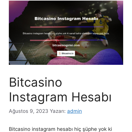
Bitcasino
Instagram Hesabı
Ağustos 9, 2023
Yazarı:
admin
Bitcasino instagram hesabı hiç şüphe yok ki