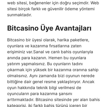
web sitesi, beğenenler için doğru seçimdir. Web
sitesi birçok farklı ve güvenilir ödeme yöntemi
sunmaktadır.
Bitcasino Üye Avantajları
Bitcasino bir üyesi olarak, harika paketlere,
oyunlara ve kazanma fırsatlarına zaten
erişiminiz var.Sanal ve canlı bahis oyunlarıyla
anında para kazanın. Hemen bu oyunlara
yatırım yapmalısınız. Bu oyunların tadını
çıkarmak için yüksek bir kazanma oranına sahip
olmalısınız. Aynı zamanda bizi oyunun nerede
bittiğine dair genel resme yaklaştırıyor. Ancak
oyun hakkında teknik bilgi verilmesi de
oyuncuların para kazanma şansını
arttırmaktadır. Bitcasino sitesinde yer alan bahis
kategorisi, iki farklı bahis türünü içeren bir