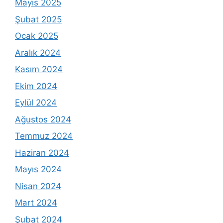
Mayıs 2025
Şubat 2025
Ocak 2025
Aralık 2024
Kasım 2024
Ekim 2024
Eylül 2024
Ağustos 2024
Temmuz 2024
Haziran 2024
Mayıs 2024
Nisan 2024
Mart 2024
Şubat 2024