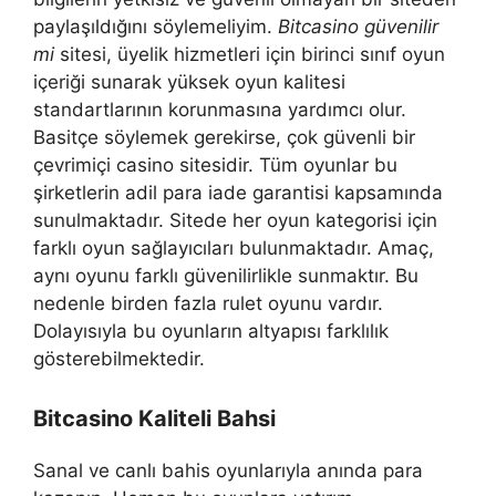
paylaşıldığını söylemeliyim.
Bitcasino güvenilir
mi
sitesi, üyelik hizmetleri için birinci sınıf oyun
içeriği sunarak yüksek oyun kalitesi
standartlarının korunmasına yardımcı olur.
Basitçe söylemek gerekirse, çok güvenli bir
çevrimiçi casino sitesidir. Tüm oyunlar bu
şirketlerin adil para iade garantisi kapsamında
sunulmaktadır. Sitede her oyun kategorisi için
farklı oyun sağlayıcıları bulunmaktadır. Amaç,
aynı oyunu farklı güvenilirlikle sunmaktır. Bu
nedenle birden fazla rulet oyunu vardır.
Dolayısıyla bu oyunların altyapısı farklılık
gösterebilmektedir.
Bitcasino Kaliteli Bahsi
Sanal ve canlı bahis oyunlarıyla anında para