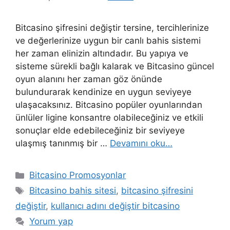
Bitcasino şifresini değiştir tersine, tercihlerinize
ve değerlerinize uygun bir canlı bahis sistemi
her zaman elinizin altındadır. Bu yapıya ve
sisteme sürekli bağlı kalarak ve Bitcasino güncel
oyun alanını her zaman göz önünde
bulundurarak kendinize en uygun seviyeye
ulaşacaksınız. Bitcasino popüler oyunlarından
ünlüler ligine konsantre olabileceğiniz ve etkili
sonuçlar elde edebileceğiniz bir seviyeye
ulaşmış tanınmış bir …
Devamını oku…
Kategoriler
Bitcasino Promosyonlar
Etiketler
Bitcasino bahis sitesi
,
bitcasino şifresini
değiştir
,
kullanıcı adını değiştir bitcasino
Yorum yap