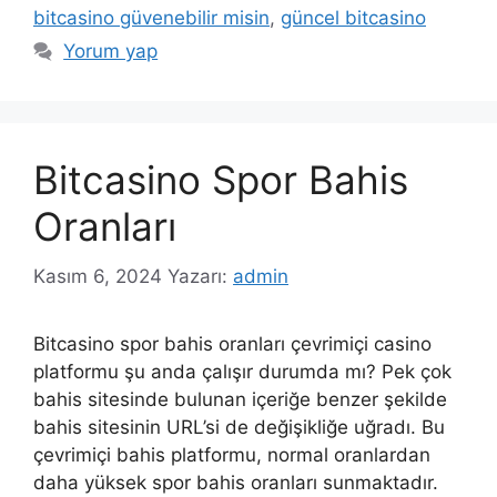
bitcasino güvenebilir misin
,
güncel bitcasino
Yorum yap
Bitcasino Spor Bahis
Oranları
Kasım 6, 2024
Yazarı:
admin
Bitcasino spor bahis oranları çevrimiçi casino
platformu şu anda çalışır durumda mı? Pek çok
bahis sitesinde bulunan içeriğe benzer şekilde
bahis sitesinin URL’si de değişikliğe uğradı. Bu
çevrimiçi bahis platformu, normal oranlardan
daha yüksek spor bahis oranları sunmaktadır.