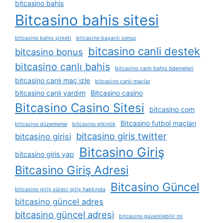
bitcasino bahis
Bitcasino bahis sitesi
bitcasino bahis şirketi
bitcasino başarılı sonuç
bitcasino canli destek
bitcasino bonus
bitcasino canlı bahis
bitcasino canlı bahis ödemeleri
bitcasino canlı maç i̇zle
bitcasino canlı maçlar
bitcasino canlı yardım
Bitcasino casino
Bitcasino Casino Sitesi
bitcasino com
Bitcasino futbol maçları
bitcasino düzenleme
bitcasino etkinlik
bitcasino giris twitter
bitcasino girisi
Bitcasino Giriş
bitcasino giris yap
Bitcasino Giriş Adresi
Bitcasino Güncel
bitcasino giriş süreci giriş hakkında
bitcasino güncel adres
bitcasino güncel adresi
bitcasino güvenilebilir mi