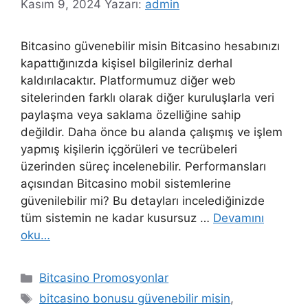
Kasım 9, 2024
Yazarı:
admin
Bitcasino güvenebilir misin Bitcasino hesabınızı
kapattığınızda kişisel bilgileriniz derhal
kaldırılacaktır. Platformumuz diğer web
sitelerinden farklı olarak diğer kuruluşlarla veri
paylaşma veya saklama özelliğine sahip
değildir. Daha önce bu alanda çalışmış ve işlem
yapmış kişilerin içgörüleri ve tecrübeleri
üzerinden süreç incelenebilir. Performansları
açısından Bitcasino mobil sistemlerine
güvenilebilir mi? Bu detayları incelediğinizde
tüm sistemin ne kadar kusursuz …
Devamını
oku…
Kategoriler
Bitcasino Promosyonlar
Etiketler
bitcasino bonusu güvenebilir misin
,