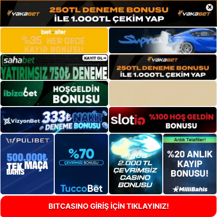
×
BITCASINO GİRİŞ İÇİN TIKLAYINIZ!