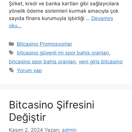
Şirket, kredi ve banka kartları gibi sağlayıcılara
yönelik ödeme sistemleri kurmak amacıyla çok
sayıda finans kurumuyla işbirliği …
Devamını
oku…
Kategoriler
Bitcasino Promosyonlar
Etiketler
bitcasino güvenli mi spor bahis oranları
,
bitcasino spor bahis oranları
,
yeni giris bitcasino
Yorum yap
Bitcasino Şifresini
Değiştir
Kasım 2, 2024
Yazarı:
admin