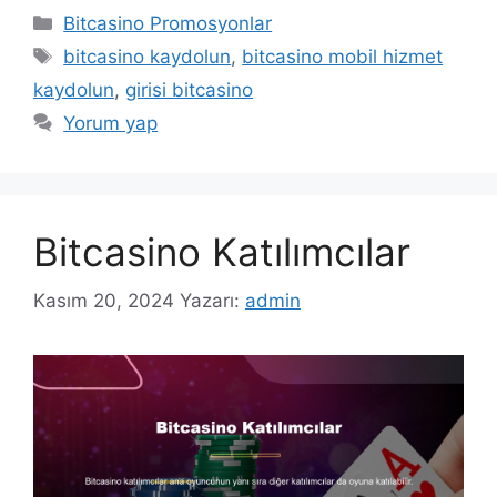
Kategoriler
Bitcasino Promosyonlar
Etiketler
bitcasino kaydolun
,
bitcasino mobil hizmet
kaydolun
,
girisi bitcasino
Yorum yap
Bitcasino Katılımcılar
Kasım 20, 2024
Yazarı:
admin