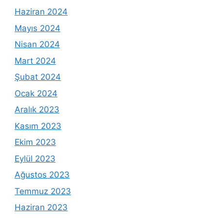
Haziran 2024
Mayıs 2024
Nisan 2024
Mart 2024
Şubat 2024
Ocak 2024
Aralık 2023
Kasım 2023
Ekim 2023
Eylül 2023
Ağustos 2023
Temmuz 2023
Haziran 2023