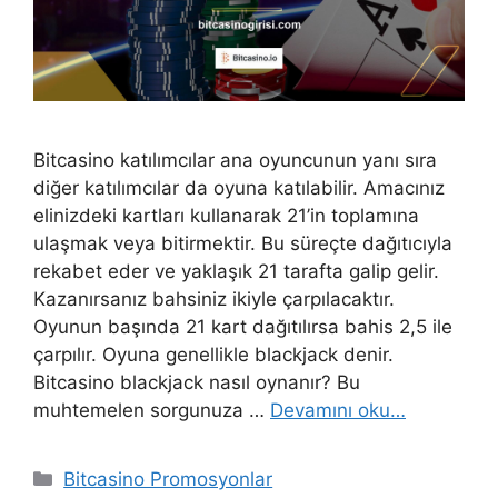
Bitcasino katılımcılar ana oyuncunun yanı sıra
diğer katılımcılar da oyuna katılabilir. Amacınız
elinizdeki kartları kullanarak 21’in toplamına
ulaşmak veya bitirmektir. Bu süreçte dağıtıcıyla
rekabet eder ve yaklaşık 21 tarafta galip gelir.
Kazanırsanız bahsiniz ikiyle çarpılacaktır.
Oyunun başında 21 kart dağıtılırsa bahis 2,5 ile
çarpılır. Oyuna genellikle blackjack denir.
Bitcasino blackjack nasıl oynanır? Bu
muhtemelen sorgunuza …
Devamını oku…
Kategoriler
Bitcasino Promosyonlar