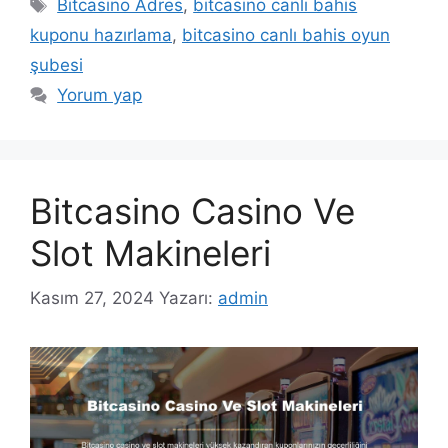
Etiketler
Bitcasino Adres
,
bitcasino canlı bahis
kuponu hazırlama
,
bitcasino canlı bahis oyun
şubesi
Yorum yap
Bitcasino Casino Ve
Slot Makineleri
Kasım 27, 2024
Yazarı:
admin