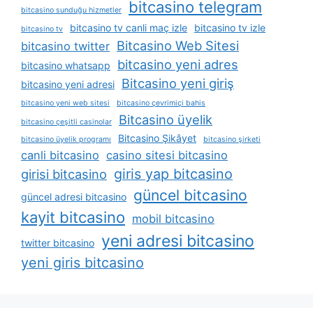
bitcasino telegram
bitcasino sunduğu hizmetler
bitcasino tv canli maç izle
bitcasino tv izle
bitcasino tv
Bitcasino Web Sitesi
bitcasino twitter
bitcasino yeni adres
bitcasino whatsapp
Bitcasino yeni giriş
bitcasino yeni adresi
bitcasino yeni web sitesi
bitcasino çevrimiçi bahis
Bitcasino üyelik
bitcasino çeşitli casinolar
Bitcasino Şikâyet
bitcasino üyelik programı
bitcasino şirketi
canli bitcasino
casino sitesi bitcasino
giris yap bitcasino
girisi bitcasino
güncel bitcasino
güncel adresi bitcasino
kayit bitcasino
mobil bitcasino
yeni adresi bitcasino
twitter bitcasino
yeni giris bitcasino