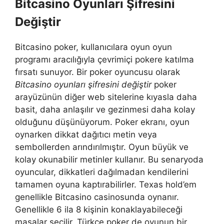
Bitcasino Oyunları Şifresini
Değiştir
Bitcasino poker, kullanıcılara oyun oyun
programı aracılığıyla çevrimiçi pokere katılma
fırsatı sunuyor. Bir poker oyuncusu olarak
Bitcasino oyunları şifresini değiştir
poker
arayüzünün diğer web sitelerine kıyasla daha
basit, daha anlaşılır ve gezinmesi daha kolay
olduğunu düşünüyorum. Poker ekranı, oyun
oynarken dikkat dağıtıcı metin veya
sembollerden arındırılmıştır. Oyun büyük ve
kolay okunabilir metinler kullanır. Bu senaryoda
oyuncular, dikkatleri dağılmadan kendilerini
tamamen oyuna kaptırabilirler. Texas hold’em
genellikle Bitcasino casinosunda oynanır.
Genellikle 6 ila 8 kişinin konaklayabileceği
masalar seçilir. Türkçe poker de oyunun bir