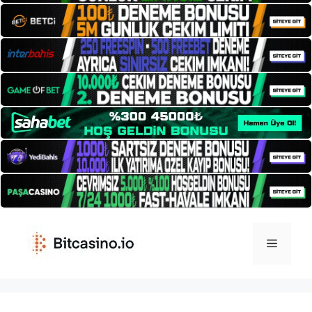
İçeriğe
atla
Menü