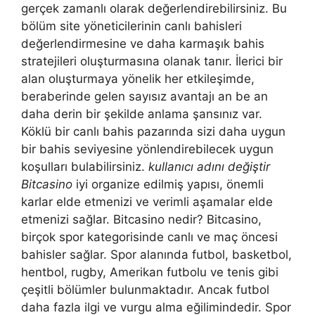
gerçek zamanlı olarak değerlendirebilirsiniz. Bu
bölüm site yöneticilerinin canlı bahisleri
değerlendirmesine ve daha karmaşık bahis
stratejileri oluşturmasına olanak tanır. İlerici bir
alan oluşturmaya yönelik her etkileşimde,
beraberinde gelen sayısız avantajı an be an
daha derin bir şekilde anlama şansınız var.
Köklü bir canlı bahis pazarında sizi daha uygun
bir bahis seviyesine yönlendirebilecek uygun
koşulları bulabilirsiniz.
kullanıcı adını değiştir
Bitcasino
iyi organize edilmiş yapısı, önemli
karlar elde etmenizi ve verimli aşamalar elde
etmenizi sağlar. Bitcasino nedir? Bitcasino,
birçok spor kategorisinde canlı ve maç öncesi
bahisler sağlar. Spor alanında futbol, ​​basketbol,
​​hentbol, ​​rugby, Amerikan futbolu ve tenis gibi
çeşitli bölümler bulunmaktadır. Ancak futbol
daha fazla ilgi ve vurgu alma eğilimindedir. Spor