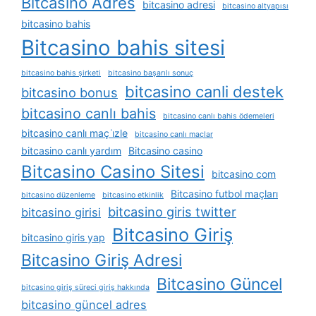
Bitcasino Adres
bitcasino adresi
bitcasino altyapısı
bitcasino bahis
Bitcasino bahis sitesi
bitcasino bahis şirketi
bitcasino başarılı sonuç
bitcasino canli destek
bitcasino bonus
bitcasino canlı bahis
bitcasino canlı bahis ödemeleri
bitcasino canlı maç i̇zle
bitcasino canlı maçlar
bitcasino canlı yardım
Bitcasino casino
Bitcasino Casino Sitesi
bitcasino com
Bitcasino futbol maçları
bitcasino düzenleme
bitcasino etkinlik
bitcasino giris twitter
bitcasino girisi
Bitcasino Giriş
bitcasino giris yap
Bitcasino Giriş Adresi
Bitcasino Güncel
bitcasino giriş süreci giriş hakkında
bitcasino güncel adres