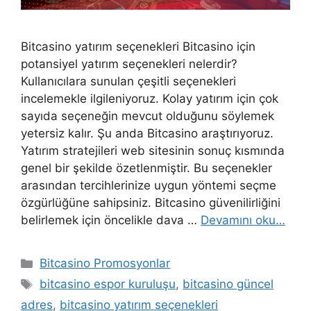
Bitcasino yatırım seçenekleri Bitcasino için
potansiyel yatırım seçenekleri nelerdir?
Kullanıcılara sunulan çeşitli seçenekleri
incelemekle ilgileniyoruz. Kolay yatırım için çok
sayıda seçeneğin mevcut olduğunu söylemek
yetersiz kalır. Şu anda Bitcasino araştırıyoruz.
Yatırım stratejileri web sitesinin sonuç kısmında
genel bir şekilde özetlenmiştir. Bu seçenekler
arasından tercihlerinize uygun yöntemi seçme
özgürlüğüne sahipsiniz. Bitcasino güvenilirliğini
belirlemek için öncelikle dava …
Devamını oku…
Kategoriler
Bitcasino Promosyonlar
Etiketler
bitcasino espor kuruluşu
,
bitcasino güncel
adres
,
bitcasino yatırım seçenekleri