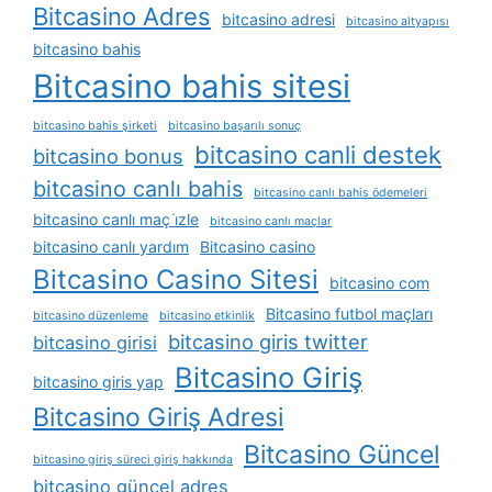
Bitcasino Adres
bitcasino adresi
bitcasino altyapısı
bitcasino bahis
Bitcasino bahis sitesi
bitcasino bahis şirketi
bitcasino başarılı sonuç
bitcasino canli destek
bitcasino bonus
bitcasino canlı bahis
bitcasino canlı bahis ödemeleri
bitcasino canlı maç i̇zle
bitcasino canlı maçlar
bitcasino canlı yardım
Bitcasino casino
Bitcasino Casino Sitesi
bitcasino com
Bitcasino futbol maçları
bitcasino düzenleme
bitcasino etkinlik
bitcasino giris twitter
bitcasino girisi
Bitcasino Giriş
bitcasino giris yap
Bitcasino Giriş Adresi
Bitcasino Güncel
bitcasino giriş süreci giriş hakkında
bitcasino güncel adres