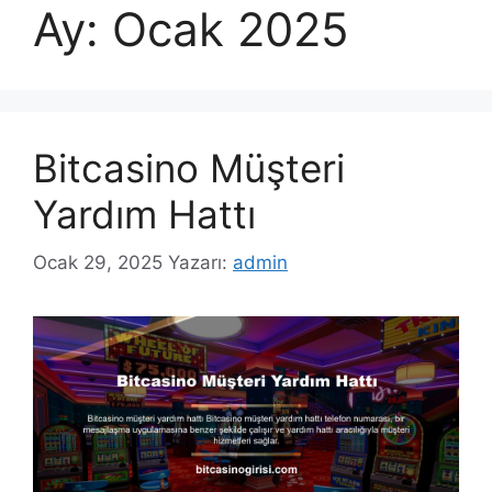
Ay:
Ocak 2025
Bitcasino Müşteri
Yardım Hattı
Ocak 29, 2025
Yazarı:
admin