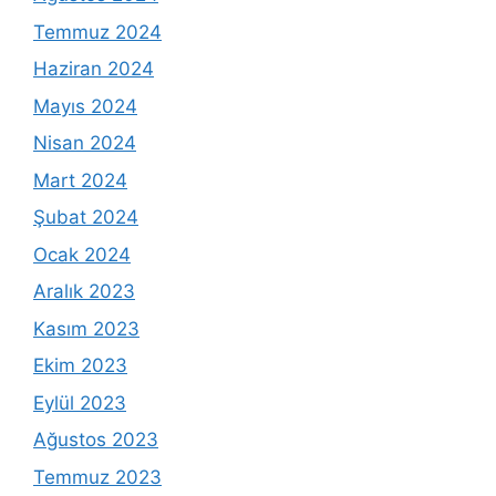
Temmuz 2024
Haziran 2024
Mayıs 2024
Nisan 2024
Mart 2024
Şubat 2024
Ocak 2024
Aralık 2023
Kasım 2023
Ekim 2023
Eylül 2023
Ağustos 2023
Temmuz 2023