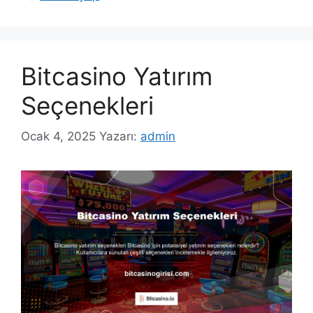
Bitcasino Yatırım
Seçenekleri
Ocak 4, 2025
Yazarı:
admin