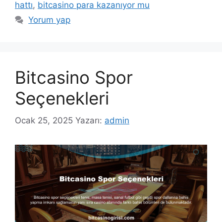
hattı
,
bitcasino para kazanıyor mu
Yorum yap
Bitcasino Spor
Seçenekleri
Ocak 25, 2025
Yazarı:
admin