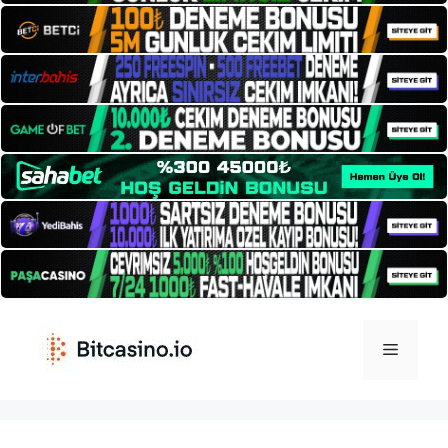
İçeriğe
atla
Menü