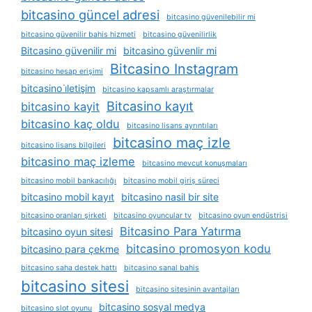
bitcasino güncel adresi
bitcasino güvenilebilir mi
bitcasino güvenilir bahis hizmeti
bitcasino güvenilirlik
Bitcasino güvenilir mi
bitcasino güvenlir mi
Bitcasino Instagram
bitcasino hesap erişimi
bitcasino i̇letişim
bitcasino kapsamlı araştırmalar
Bitcasino kayıt
bitcasino kayit
bitcasino kaç oldu
bitcasino lisans ayrıntıları
bitcasino maç izle
bitcasino lisans bilgileri
bitcasino maç izleme
bitcasino mevcut konuşmaları
bitcasino mobil bankacılığı
bitcasino mobil giriş süreci
bitcasino mobil kayıt
bitcasino nasil bir site
bitcasino oranları şirketi
bitcasino oyuncular tv
bitcasino oyun endüstrisi
Bitcasino Para Yatırma
bitcasino oyun sitesi
bitcasino promosyon kodu
bitcasino para çekme
bitcasino saha destek hattı
bitcasino sanal bahis
bitcasino sitesi
bitcasino sitesinin avantajları
bitcasino sosyal medya
bitcasino slot oyunu