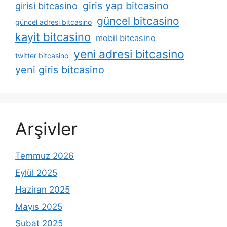
giris yap bitcasino
girisi bitcasino
güncel bitcasino
güncel adresi bitcasino
kayit bitcasino
mobil bitcasino
yeni adresi bitcasino
twitter bitcasino
yeni giris bitcasino
Arşivler
Temmuz 2026
Eylül 2025
Haziran 2025
Mayıs 2025
Şubat 2025