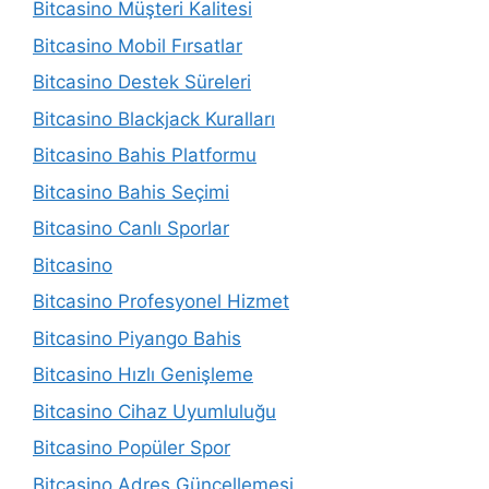
Bitcasino Müşteri Kalitesi
Bitcasino Mobil Fırsatlar
Bitcasino Destek Süreleri
Bitcasino Blackjack Kuralları
Bitcasino Bahis Platformu
Bitcasino Bahis Seçimi
Bitcasino Canlı Sporlar
Bitcasino
Bitcasino Profesyonel Hizmet
Bitcasino Piyango Bahis
Bitcasino Hızlı Genişleme
Bitcasino Cihaz Uyumluluğu
Bitcasino Popüler Spor
Bitcasino Adres Güncellemesi