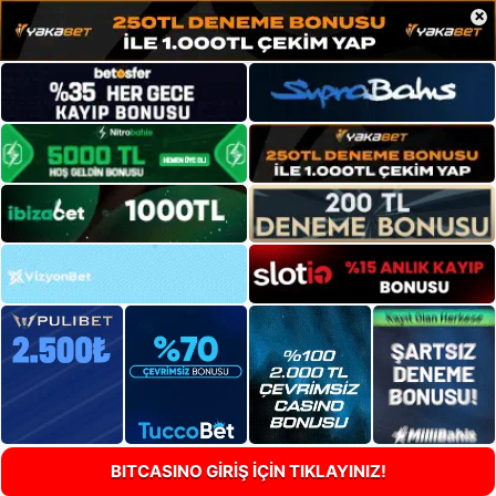
×
BITCASINO GİRİŞ İÇİN TIKLAYINIZ!