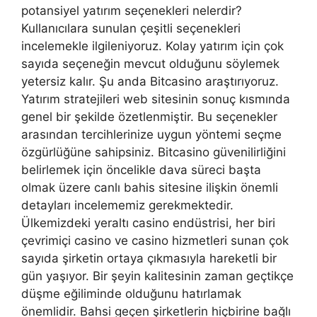
potansiyel yatırım seçenekleri nelerdir?
Kullanıcılara sunulan çeşitli seçenekleri
incelemekle ilgileniyoruz. Kolay yatırım için çok
sayıda seçeneğin mevcut olduğunu söylemek
yetersiz kalır. Şu anda Bitcasino araştırıyoruz.
Yatırım stratejileri web sitesinin sonuç kısmında
genel bir şekilde özetlenmiştir. Bu seçenekler
arasından tercihlerinize uygun yöntemi seçme
özgürlüğüne sahipsiniz. Bitcasino güvenilirliğini
belirlemek için öncelikle dava süreci başta
olmak üzere canlı bahis sitesine ilişkin önemli
detayları incelememiz gerekmektedir.
Ülkemizdeki yeraltı casino endüstrisi, her biri
çevrimiçi casino ve casino hizmetleri sunan çok
sayıda şirketin ortaya çıkmasıyla hareketli bir
gün yaşıyor. Bir şeyin kalitesinin zaman geçtikçe
düşme eğiliminde olduğunu hatırlamak
önemlidir. Bahsi geçen şirketlerin hiçbirine bağlı