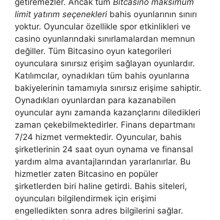
getiremezler. Ancak tüm
Bitcasino maksimum
limit yatırım seçenekleri
bahis oyunlarının sınırı
yoktur. Oyuncular özellikle spor etkinlikleri ve
casino oyunlarındaki sınırlamalardan memnun
değiller. Tüm Bitcasino oyun kategorileri
oyunculara sınırsız erişim sağlayan oyunlardır.
Katılımcılar, oynadıkları tüm bahis oyunlarına
bakiyelerinin tamamıyla sınırsız erişime sahiptir.
Oynadıkları oyunlardan para kazanabilen
oyuncular aynı zamanda kazançlarını diledikleri
zaman çekebilmektedirler. Finans departmanı
7/24 hizmet vermektedir. Oyuncular, bahis
şirketlerinin 24 saat oyun oynama ve finansal
yardım alma avantajlarından yararlanırlar. Bu
hizmetler zaten Bitcasino en popüler
şirketlerden biri haline getirdi. Bahis siteleri,
oyuncuları bilgilendirmek için erişimi
engelledikten sonra adres bilgilerini sağlar.