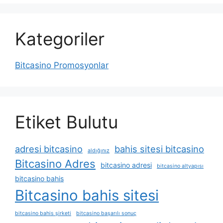
Kategoriler
Bitcasino Promosyonlar
Etiket Bulutu
adresi bitcasino
bahis sitesi bitcasino
aldığınız
Bitcasino Adres
bitcasino adresi
bitcasino altyapısı
bitcasino bahis
Bitcasino bahis sitesi
bitcasino bahis şirketi
bitcasino başarılı sonuç