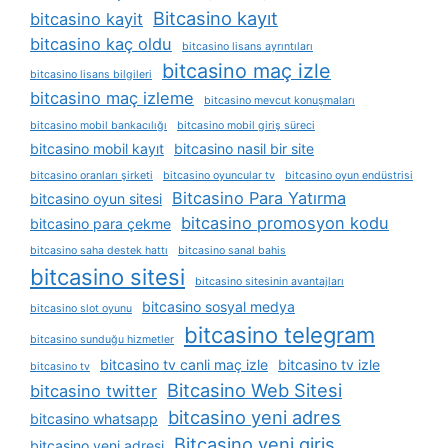
Bitcasino kayıt
bitcasino kayit
bitcasino kaç oldu
bitcasino lisans ayrıntıları
bitcasino maç izle
bitcasino lisans bilgileri
bitcasino maç izleme
bitcasino mevcut konuşmaları
bitcasino mobil bankacılığı
bitcasino mobil giriş süreci
bitcasino mobil kayıt
bitcasino nasil bir site
bitcasino oranları şirketi
bitcasino oyuncular tv
bitcasino oyun endüstrisi
Bitcasino Para Yatırma
bitcasino oyun sitesi
bitcasino promosyon kodu
bitcasino para çekme
bitcasino saha destek hattı
bitcasino sanal bahis
bitcasino sitesi
bitcasino sitesinin avantajları
bitcasino sosyal medya
bitcasino slot oyunu
bitcasino telegram
bitcasino sunduğu hizmetler
bitcasino tv canli maç izle
bitcasino tv izle
bitcasino tv
Bitcasino Web Sitesi
bitcasino twitter
bitcasino yeni adres
bitcasino whatsapp
Bitcasino yeni giriş
bitcasino yeni adresi