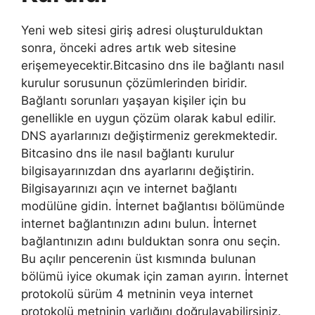
Yeni web sitesi giriş adresi oluşturulduktan
sonra, önceki adres artık web sitesine
erişemeyecektir.Bitcasino dns ile bağlantı nasıl
kurulur sorusunun çözümlerinden biridir.
Bağlantı sorunları yaşayan kişiler için bu
genellikle en uygun çözüm olarak kabul edilir.
DNS ayarlarınızı değiştirmeniz gerekmektedir.
Bitcasino dns ile nasıl bağlantı kurulur
bilgisayarınızdan dns ayarlarını değiştirin.
Bilgisayarınızı açın ve internet bağlantı
modülüne gidin. İnternet bağlantısı bölümünde
internet bağlantınızın adını bulun. İnternet
bağlantınızın adını bulduktan sonra onu seçin.
Bu açılır pencerenin üst kısmında bulunan
bölümü iyice okumak için zaman ayırın. İnternet
protokolü sürüm 4 metninin veya internet
protokolü metninin varlığını doğrulayabilirsiniz.