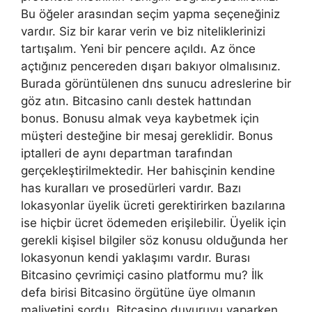
Bu öğeler arasından seçim yapma seçeneğiniz
vardır. Siz bir karar verin ve biz niteliklerinizi
tartışalım. Yeni bir pencere açıldı. Az önce
açtığınız pencereden dışarı bakıyor olmalısınız.
Burada görüntülenen dns sunucu adreslerine bir
göz atın. Bitcasino canlı destek hattından
bonus. Bonusu almak veya kaybetmek için
müşteri desteğine bir mesaj gereklidir. Bonus
iptalleri de aynı departman tarafından
gerçekleştirilmektedir. Her bahisçinin kendine
has kuralları ve prosedürleri vardır. Bazı
lokasyonlar üyelik ücreti gerektirirken bazılarına
ise hiçbir ücret ödemeden erişilebilir. Üyelik için
gerekli kişisel bilgiler söz konusu olduğunda her
lokasyonun kendi yaklaşımı vardır. Burası
Bitcasino çevrimiçi casino platformu mu? İlk
defa birisi Bitcasino örgütüne üye olmanın
maliyetini sordu. Bitcasino duyuruyu yaparken,