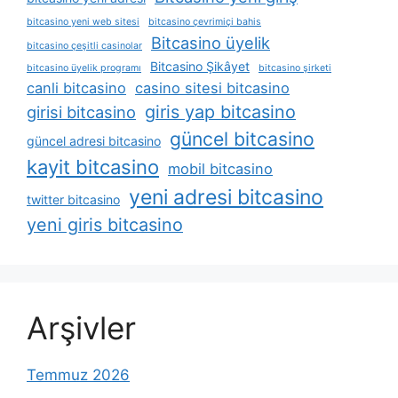
bitcasino yeni web sitesi
bitcasino çevrimiçi bahis
Bitcasino üyelik
bitcasino çeşitli casinolar
Bitcasino Şikâyet
bitcasino üyelik programı
bitcasino şirketi
canli bitcasino
casino sitesi bitcasino
giris yap bitcasino
girisi bitcasino
güncel bitcasino
güncel adresi bitcasino
kayit bitcasino
mobil bitcasino
yeni adresi bitcasino
twitter bitcasino
yeni giris bitcasino
Arşivler
Temmuz 2026