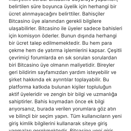
belirtilen süre boyunca üyelik için herhangi bir
ücret alınmayacağını belirttiler. Bahisçiler
Bitcasino üye alanından gerekli bilgilere
ulaşabilirler. Bitcasino ile üyeler sadece bahisleri
için komisyon öderler. Bunun dışında herhangi
bir ücret talep edilmemektedir. Bu hem para
çekme hem de yatırma işlemlerini kapsar. Çeşitli
çevrimiçi forumlarda en sık sorulan sorulardan
biri Bitcasino üye olmanın maliyetidir. Bireyler
geri bildirim sayfamızdan yardım isteyebilir ve
şirket hakkında ek ayrıntılar toplayabilir. Bu
platforma katkıda bulunan kişiler topluluğun
aktif üyeleridir ve zengin bir bilgi ve uzmanlığa
sahiptirler. Bahis koymadan önce ek bilgi
arıyorsanız, burada verilen yorumlara göz atın
ve bilinçli bir seçim yapın. Tüm kullanıcıların yeni
giriş kimlik bilgilerini kullanarak siteye giriş
yapmaları gerekmektedir.
Bitcasino yeni giriş