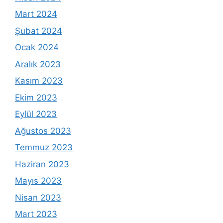
Mart 2024
Şubat 2024
Ocak 2024
Aralık 2023
Kasım 2023
Ekim 2023
Eylül 2023
Ağustos 2023
Temmuz 2023
Haziran 2023
Mayıs 2023
Nisan 2023
Mart 2023