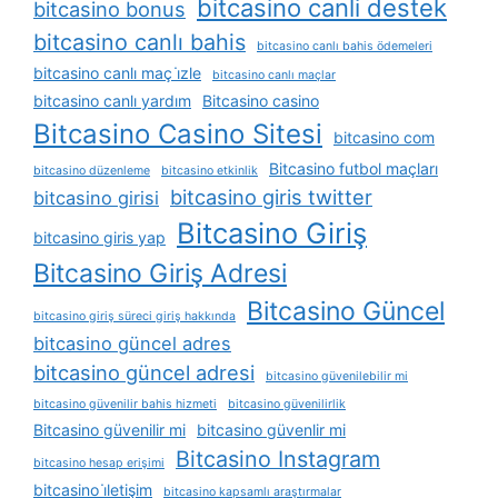
bitcasino canli destek
bitcasino bonus
bitcasino canlı bahis
bitcasino canlı bahis ödemeleri
bitcasino canlı maç i̇zle
bitcasino canlı maçlar
bitcasino canlı yardım
Bitcasino casino
Bitcasino Casino Sitesi
bitcasino com
Bitcasino futbol maçları
bitcasino düzenleme
bitcasino etkinlik
bitcasino giris twitter
bitcasino girisi
Bitcasino Giriş
bitcasino giris yap
Bitcasino Giriş Adresi
Bitcasino Güncel
bitcasino giriş süreci giriş hakkında
bitcasino güncel adres
bitcasino güncel adresi
bitcasino güvenilebilir mi
bitcasino güvenilir bahis hizmeti
bitcasino güvenilirlik
Bitcasino güvenilir mi
bitcasino güvenlir mi
Bitcasino Instagram
bitcasino hesap erişimi
bitcasino i̇letişim
bitcasino kapsamlı araştırmalar