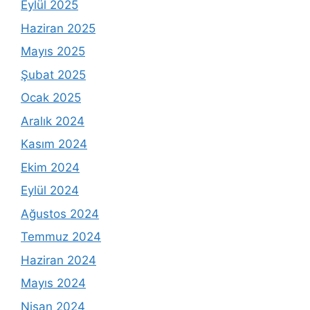
Eylül 2025
Haziran 2025
Mayıs 2025
Şubat 2025
Ocak 2025
Aralık 2024
Kasım 2024
Ekim 2024
Eylül 2024
Ağustos 2024
Temmuz 2024
Haziran 2024
Mayıs 2024
Nisan 2024