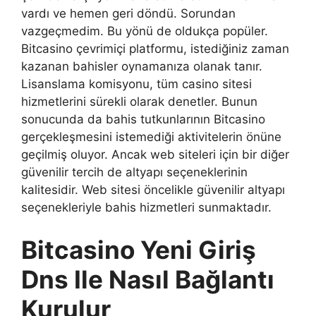
vardı ve hemen geri döndü. Sorundan
vazgeçmedim. Bu yönü de oldukça popüler.
Bitcasino çevrimiçi platformu, istediğiniz zaman
kazanan bahisler oynamanıza olanak tanır.
Lisanslama komisyonu, tüm casino sitesi
hizmetlerini sürekli olarak denetler. Bunun
sonucunda da bahis tutkunlarının Bitcasino
gerçekleşmesini istemediği aktivitelerin önüne
geçilmiş oluyor. Ancak web siteleri için bir diğer
güvenilir tercih de altyapı seçeneklerinin
kalitesidir. Web sitesi öncelikle güvenilir altyapı
seçenekleriyle bahis hizmetleri sunmaktadır.
Bitcasino Yeni Giriş
Dns Ile Nasıl Bağlantı
Kurulur