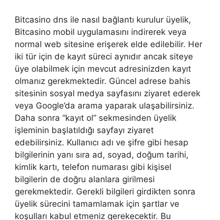
Bitcasino dns ile nasıl bağlantı kurulur üyelik,
Bitcasino mobil uygulamasını indirerek veya
normal web sitesine erişerek elde edilebilir. Her
iki tür için de kayıt süreci aynıdır ancak siteye
üye olabilmek için mevcut adresinizden kayıt
olmanız gerekmektedir. Güncel adrese bahis
sitesinin sosyal medya sayfasını ziyaret ederek
veya Google’da arama yaparak ulaşabilirsiniz.
Daha sonra “kayıt ol” sekmesinden üyelik
işleminin başlatıldığı sayfayı ziyaret
edebilirsiniz. Kullanıcı adı ve şifre gibi hesap
bilgilerinin yanı sıra ad, soyad, doğum tarihi,
kimlik kartı, telefon numarası gibi kişisel
bilgilerin de doğru alanlara girilmesi
gerekmektedir. Gerekli bilgileri girdikten sonra
üyelik sürecini tamamlamak için şartlar ve
koşulları kabul etmeniz gerekecektir. Bu