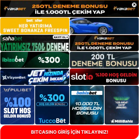
×
BITCASINO GİRİŞ İÇİN TIKLAYINIZ!