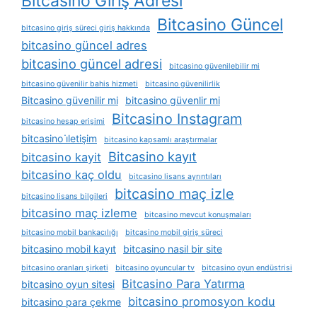
Bitcasino Giriş Adresi
Bitcasino Güncel
bitcasino giriş süreci giriş hakkında
bitcasino güncel adres
bitcasino güncel adresi
bitcasino güvenilebilir mi
bitcasino güvenilir bahis hizmeti
bitcasino güvenilirlik
Bitcasino güvenilir mi
bitcasino güvenlir mi
Bitcasino Instagram
bitcasino hesap erişimi
bitcasino i̇letişim
bitcasino kapsamlı araştırmalar
Bitcasino kayıt
bitcasino kayit
bitcasino kaç oldu
bitcasino lisans ayrıntıları
bitcasino maç izle
bitcasino lisans bilgileri
bitcasino maç izleme
bitcasino mevcut konuşmaları
bitcasino mobil bankacılığı
bitcasino mobil giriş süreci
bitcasino mobil kayıt
bitcasino nasil bir site
bitcasino oranları şirketi
bitcasino oyuncular tv
bitcasino oyun endüstrisi
Bitcasino Para Yatırma
bitcasino oyun sitesi
bitcasino promosyon kodu
bitcasino para çekme