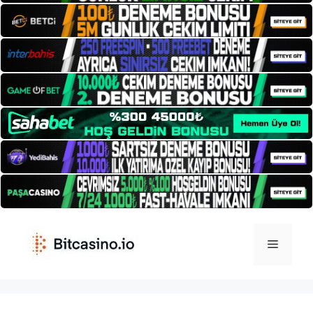
İçeriğe
atla
Menü