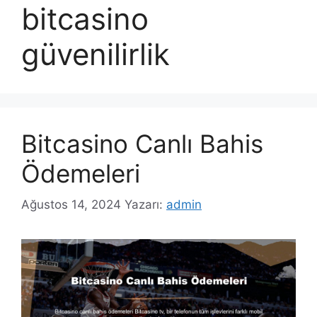
bitcasino
güvenilirlik
Bitcasino Canlı Bahis
Ödemeleri
Ağustos 14, 2024
Yazarı:
admin