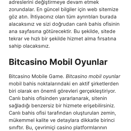
adreslerini değiştirmeye devam etmek
zorundalar. En güncel bilgiler için web sitemize
göz atın. İhtiyacınız olan tüm ayrıntıları burada
alacaksınız ve sizi doğrudan canlı bahis ofisinin
ana sayfasına götürecektir. Bu şekilde, sitede
tekrar ve hızlı bir şekilde hizmet alma fırsatına
sahip olacaksınız.
Bitcasino Mobil Oyunlar
Bitcasino Mobile Game.
Bitcasino mobil oyunlar
mobil bahis noktalarındaki en aktif şirketlerden
biri olarak en önemli görevleri gerçekleştiriyor.
Canlı bahis ofisinden yararlanarak, sitenin
sağladığı benzersiz bir hizmete erişebilirsiniz.
Canlı bahis ofisi tarafından oluşturulan zemin,
mükemmel kalite ve detaylara dikkatle birinci
sınıftır. Bu, çevrimiçi casino platformlarının