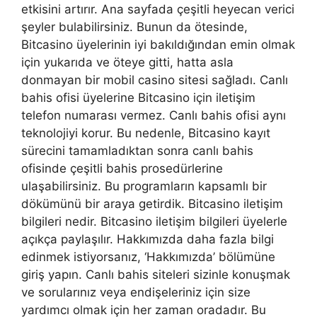
etkisini artırır. Ana sayfada çeşitli heyecan verici
şeyler bulabilirsiniz. Bunun da ötesinde,
Bitcasino üyelerinin iyi bakıldığından emin olmak
için yukarıda ve öteye gitti, hatta asla
donmayan bir mobil casino sitesi sağladı. Canlı
bahis ofisi üyelerine Bitcasino için iletişim
telefon numarası vermez. Canlı bahis ofisi aynı
teknolojiyi korur. Bu nedenle, Bitcasino kayıt
sürecini tamamladıktan sonra canlı bahis
ofisinde çeşitli bahis prosedürlerine
ulaşabilirsiniz. Bu programların kapsamlı bir
dökümünü bir araya getirdik. Bitcasino iletişim
bilgileri nedir. Bitcasino iletişim bilgileri üyelerle
açıkça paylaşılır. Hakkımızda daha fazla bilgi
edinmek istiyorsanız, ‘Hakkımızda’ bölümüne
giriş yapın. Canlı bahis siteleri sizinle konuşmak
ve sorularınız veya endişeleriniz için size
yardımcı olmak için her zaman oradadır. Bu