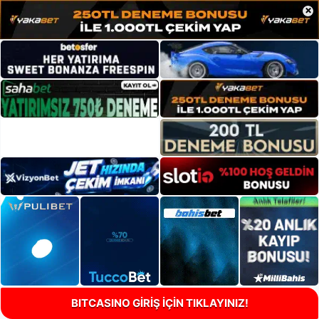
×
BITCASINO GİRİŞ İÇİN TIKLAYINIZ!