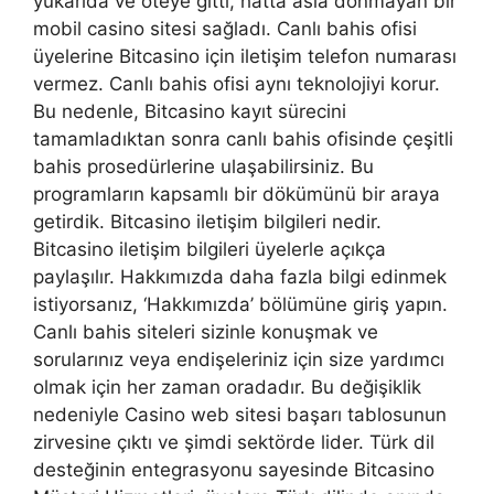
yukarıda ve öteye gitti, hatta asla donmayan bir
mobil casino sitesi sağladı. Canlı bahis ofisi
üyelerine Bitcasino için iletişim telefon numarası
vermez. Canlı bahis ofisi aynı teknolojiyi korur.
Bu nedenle, Bitcasino kayıt sürecini
tamamladıktan sonra canlı bahis ofisinde çeşitli
bahis prosedürlerine ulaşabilirsiniz. Bu
programların kapsamlı bir dökümünü bir araya
getirdik. Bitcasino iletişim bilgileri nedir.
Bitcasino iletişim bilgileri üyelerle açıkça
paylaşılır. Hakkımızda daha fazla bilgi edinmek
istiyorsanız, ‘Hakkımızda’ bölümüne giriş yapın.
Canlı bahis siteleri sizinle konuşmak ve
sorularınız veya endişeleriniz için size yardımcı
olmak için her zaman oradadır. Bu değişiklik
nedeniyle Casino web sitesi başarı tablosunun
zirvesine çıktı ve şimdi sektörde lider. Türk dil
desteğinin entegrasyonu sayesinde Bitcasino