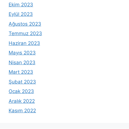
Ekim 2023
Eylül 2023
Ağustos 2023
Temmuz 2023
Haziran 2023
Mayıs 2023
Nisan 2023
Mart 2023
Şubat 2023
Ocak 2023
Aralık 2022
Kasım 2022