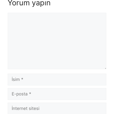
Yorum yapın
Yorum
İsim
E-
posta
İnternet
sitesi