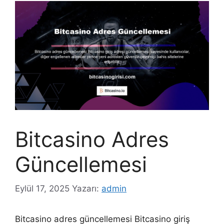
Bitcasino Adres
Güncellemesi
Eylül 17, 2025
Yazarı:
admin
Bitcasino adres güncellemesi Bitcasino giriş