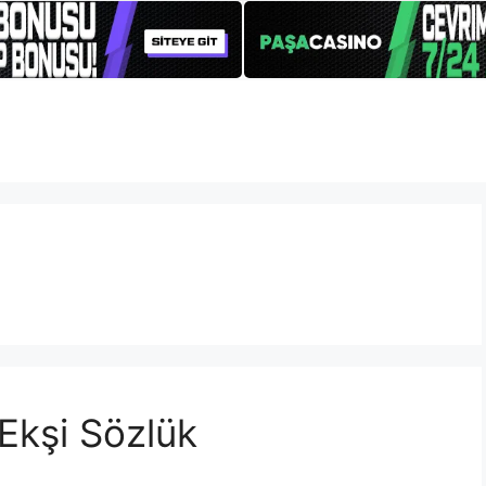
 Ekşi Sözlük