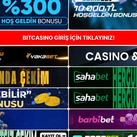
BITCASINO GİRİŞ İÇİN TIKLAYINIZ!