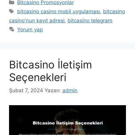
Kategoriler
Bitcasino Promosyonlar
Etiketler
bitcasino casino mobil uygulaması
,
bitcasino
casino'nun kayıt adresi
,
bitcasino telegram
Yorum yap
Bitcasino İletişim
Seçenekleri
Şubat 7, 2024
Yazarı:
admin