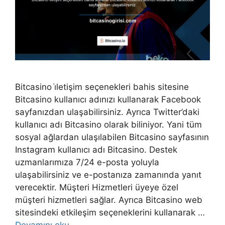
Bitcasino i̇letişim seçenekleri bahis sitesine
Bitcasino kullanıcı adınızı kullanarak Facebook
sayfanızdan ulaşabilirsiniz. Ayrıca Twitter’daki
kullanıcı adı Bitcasino olarak biliniyor. Yani tüm
sosyal ağlardan ulaşılabilen Bitcasino sayfasının
Instagram kullanıcı adı Bitcasino. Destek
uzmanlarımıza 7/24 e-posta yoluyla
ulaşabilirsiniz ve e-postanıza zamanında yanıt
verecektir. Müşteri Hizmetleri üyeye özel
müşteri hizmetleri sağlar. Ayrıca Bitcasino web
sitesindeki etkileşim seçeneklerini kullanarak …
Devamını oku…