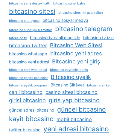
bitcasino saha destek hattı
bitcasino sanal bahis
bitcasino sitesi
bitcasino sitesinin avantajları
bitcasino sosyal medya
bitcasino slot oyunu
bitcasino telegram
bitcasino sunduğu hizmetler
bitcasino tv canli maç izle
bitcasino tv izle
bitcasino tv
Bitcasino Web Sitesi
bitcasino twitter
bitcasino yeni adres
bitcasino whatsapp
Bitcasino yeni giriş
bitcasino yeni adresi
bitcasino yeni web sitesi
bitcasino çevrimiçi bahis
Bitcasino üyelik
bitcasino çeşitli casinolar
Bitcasino Şikâyet
bitcasino üyelik programı
bitcasino şirketi
canli bitcasino
casino sitesi bitcasino
giris yap bitcasino
girisi bitcasino
güncel bitcasino
güncel adresi bitcasino
kayit bitcasino
mobil bitcasino
yeni adresi bitcasino
twitter bitcasino