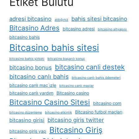
Etiket Bulutu
adresi bitcasino
bahis sitesi bitcasino
aldığınız
Bitcasino Adres
bitcasino adresi
bitcasino altyapısı
bitcasino bahis
Bitcasino bahis sitesi
bitcasino bahis şirketi
bitcasino başarılı sonuç
bitcasino canli destek
bitcasino bonus
bitcasino canlı bahis
bitcasino canlı bahis ödemeleri
bitcasino canlı maç i̇zle
bitcasino canlı maçlar
bitcasino canlı yardım
Bitcasino casino
Bitcasino Casino Sitesi
bitcasino com
Bitcasino futbol maçları
bitcasino düzenleme
bitcasino etkinlik
bitcasino giris twitter
bitcasino girisi
Bitcasino Giriş
bitcasino giris yap