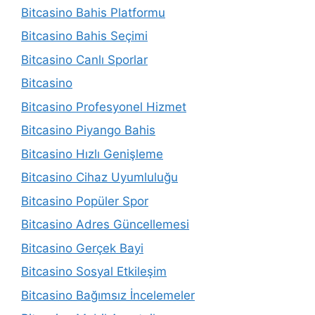
Bitcasino Bahis Platformu
Bitcasino Bahis Seçimi
Bitcasino Canlı Sporlar
Bitcasino
Bitcasino Profesyonel Hizmet
Bitcasino Piyango Bahis
Bitcasino Hızlı Genişleme
Bitcasino Cihaz Uyumluluğu
Bitcasino Popüler Spor
Bitcasino Adres Güncellemesi
Bitcasino Gerçek Bayi
Bitcasino Sosyal Etkileşim
Bitcasino Bağımsız İncelemeler