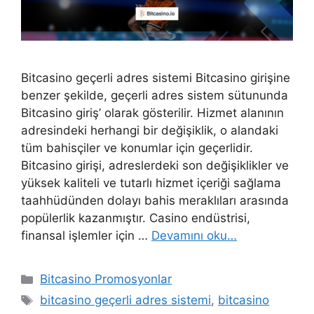
Bitcasino geçerli adres sistemi Bitcasino girişine
benzer şekilde, geçerli adres sistem sütununda
Bitcasino giriş’ olarak gösterilir. Hizmet alanının
adresindeki herhangi bir değişiklik, o alandaki
tüm bahisçiler ve konumlar için geçerlidir.
Bitcasino girişi, adreslerdeki son değişiklikler ve
yüksek kaliteli ve tutarlı hizmet içeriği sağlama
taahhüdünden dolayı bahis meraklıları arasında
popülerlik kazanmıştır. Casino endüstrisi,
finansal işlemler için …
Devamını oku…
Kategoriler
Bitcasino Promosyonlar
Etiketler
bitcasino geçerli adres sistemi
,
bitcasino