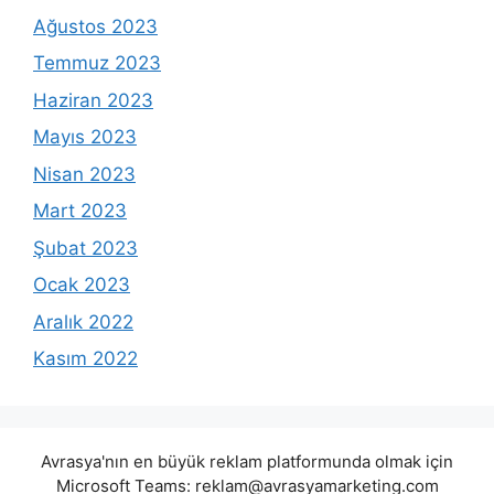
Ağustos 2023
Temmuz 2023
Haziran 2023
Mayıs 2023
Nisan 2023
Mart 2023
Şubat 2023
Ocak 2023
Aralık 2022
Kasım 2022
Avrasya'nın en büyük reklam platformunda olmak için
Microsoft Teams:
reklam@avrasyamarketing.com