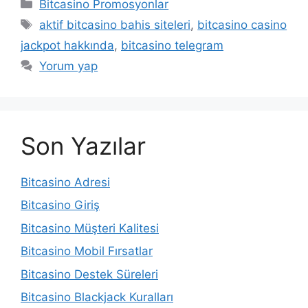
Kategoriler
Bitcasino Promosyonlar
Etiketler
aktif bitcasino bahis siteleri
,
bitcasino casino
jackpot hakkında
,
bitcasino telegram
Yorum yap
Son Yazılar
Bitcasino Adresi
Bitcasino Giriş
Bitcasino Müşteri Kalitesi
Bitcasino Mobil Fırsatlar
Bitcasino Destek Süreleri
Bitcasino Blackjack Kuralları