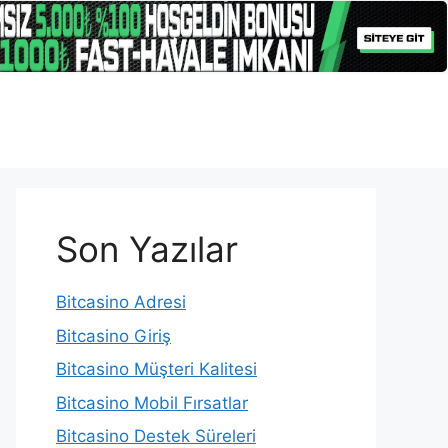
Son Yazılar
Bitcasino Adresi
Bitcasino Giriş
Bitcasino Müşteri Kalitesi
Bitcasino Mobil Fırsatlar
Bitcasino Destek Süreleri