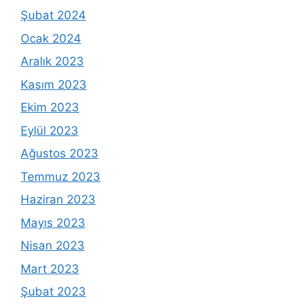
Şubat 2024
Ocak 2024
Aralık 2023
Kasım 2023
Ekim 2023
Eylül 2023
Ağustos 2023
Temmuz 2023
Haziran 2023
Mayıs 2023
Nisan 2023
Mart 2023
Şubat 2023