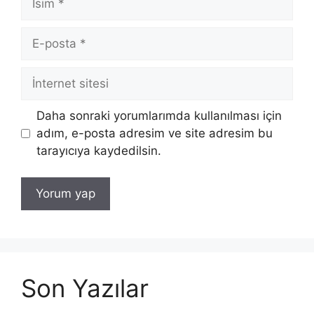
E-
posta
İnternet
sitesi
Daha sonraki yorumlarımda kullanılması için
adım, e-posta adresim ve site adresim bu
tarayıcıya kaydedilsin.
Son Yazılar