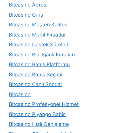
Bitcasino Adresi
Bitcasino Giriş
Bitcasino Müşteri Kalitesi
Bitcasino Mobil Fırsatlar
Bitcasino Destek Süreleri
Bitcasino Blackjack Kuralları
Bitcasino Bahis Platformu
Bitcasino Bahis Seçimi
Bitcasino Canlı Sporlar
Bitcasino
Bitcasino Profesyonel Hizmet
Bitcasino Piyango Bahis
Bitcasino Hızlı Genişleme