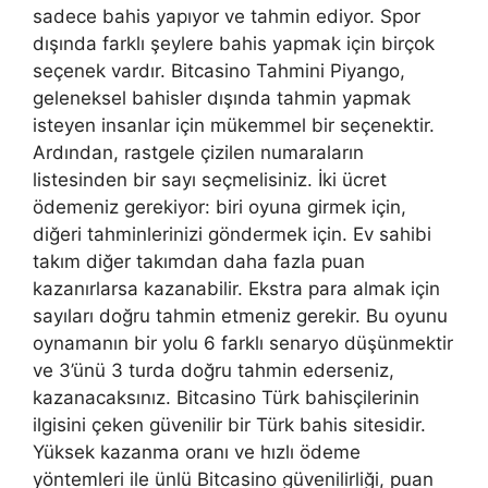
sadece bahis yapıyor ve tahmin ediyor. Spor
dışında farklı şeylere bahis yapmak için birçok
seçenek vardır. Bitcasino Tahmini Piyango,
geleneksel bahisler dışında tahmin yapmak
isteyen insanlar için mükemmel bir seçenektir.
Ardından, rastgele çizilen numaraların
listesinden bir sayı seçmelisiniz. İki ücret
ödemeniz gerekiyor: biri oyuna girmek için,
diğeri tahminlerinizi göndermek için. Ev sahibi
takım diğer takımdan daha fazla puan
kazanırlarsa kazanabilir. Ekstra para almak için
sayıları doğru tahmin etmeniz gerekir. Bu oyunu
oynamanın bir yolu 6 farklı senaryo düşünmektir
ve 3’ünü 3 turda doğru tahmin ederseniz,
kazanacaksınız. Bitcasino Türk bahisçilerinin
ilgisini çeken güvenilir bir Türk bahis sitesidir.
Yüksek kazanma oranı ve hızlı ödeme
yöntemleri ile ünlü Bitcasino güvenilirliği, puan