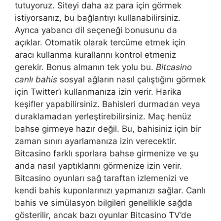
tutuyoruz. Siteyi daha az para için görmek
istiyorsanız, bu bağlantıyı kullanabilirsiniz.
Ayrıca yabancı dil seçeneği bonusunu da
açıklar. Otomatik olarak tercüme etmek için
aracı kullanma kurallarını kontrol etmeniz
gerekir. Bonus almanın tek yolu bu.
Bitcasino
canlı bahis
sosyal ağların nasıl çalıştığını görmek
için Twitter’ı kullanmanıza izin verir. Harika
keşifler yapabilirsiniz. Bahisleri durmadan veya
duraklamadan yerleştirebilirsiniz. Maç henüz
bahse girmeye hazır değil. Bu, bahisiniz için bir
zaman sınırı ayarlamanıza izin verecektir.
Bitcasino farklı sporlara bahse girmenize ve şu
anda nasıl yaptıklarını görmenize izin verir.
Bitcasino oyunları sağ taraftan izlemenizi ve
kendi bahis kuponlarınızı yapmanızı sağlar. Canlı
bahis ve simülasyon bilgileri genellikle sağda
gösterilir, ancak bazı oyunlar Bitcasino TV’de