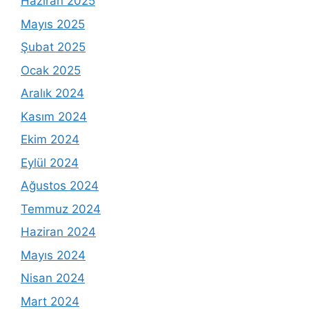
Haziran 2025
Mayıs 2025
Şubat 2025
Ocak 2025
Aralık 2024
Kasım 2024
Ekim 2024
Eylül 2024
Ağustos 2024
Temmuz 2024
Haziran 2024
Mayıs 2024
Nisan 2024
Mart 2024