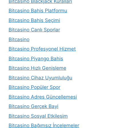
Bitcasino Blackjack Kuralları
Bitcasino Bahis Platformu
Bitcasino Bahis Seçimi
Bitcasino Canlı Sporlar
Bitcasino
Bitcasino Profesyonel Hizmet
Bitcasino Piyango Bahis
Bitcasino Hızlı Genişleme
Bitcasino Cihaz Uyumluluğu
Bitcasino Popüler Spor
Bitcasino Adres Güncellemesi
Bitcasino Gerçek Bayi
Bitcasino Sosyal Etkileşim
Bitcasino Bağımsız İncelemeler