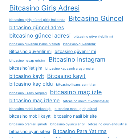
Bitcasino Giriş Adresi
Bitcasino Güncel
bitcasino giriş süreci giriş hakkında
bitcasino güncel adres
bitcasino güncel adresi
bitcasino güvenilebilir mi
bitcasino güvenilir bahis hizmeti
bitcasino güvenilirlik
Bitcasino güvenilir mi
bitcasino güvenlir mi
Bitcasino Instagram
bitcasino hesap erişimi
bitcasino i̇letişim
bitcasino kapsamlı araştırmalar
Bitcasino kayıt
bitcasino kayit
bitcasino kaç oldu
bitcasino lisans ayrıntıları
bitcasino maç izle
bitcasino lisans bilgileri
bitcasino maç izleme
bitcasino mevcut konuşmaları
bitcasino mobil bankacılığı
bitcasino mobil giriş süreci
bitcasino mobil kayıt
bitcasino nasil bir site
bitcasino oranları şirketi
bitcasino oyuncular tv
bitcasino oyun endüstrisi
Bitcasino Para Yatırma
bitcasino oyun sitesi