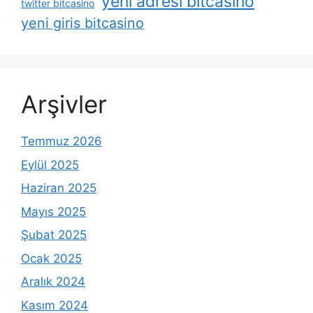
yeni adresi bitcasino
twitter bitcasino
yeni giris bitcasino
Arşivler
Temmuz 2026
Eylül 2025
Haziran 2025
Mayıs 2025
Şubat 2025
Ocak 2025
Aralık 2024
Kasım 2024