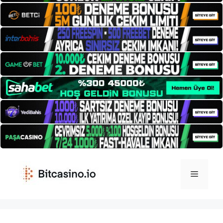
İçeriğe
atla
Menü