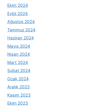
Ekim 2024
Eylül 2024
Ağustos 2024
Temmuz 2024
Haziran 2024
Mayıs 2024
Nisan 2024
Mart 2024
Şubat 2024
Ocak 2024
Aralık 2023
Kasım 2023
Ekim 2023