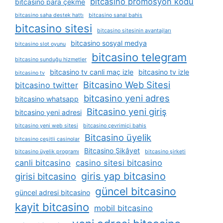
bitcasino promosyon kodu
bitcasino para çekme
bitcasino saha destek hattı
bitcasino sanal bahis
bitcasino sitesi
bitcasino sitesinin avantajları
bitcasino sosyal medya
bitcasino slot oyunu
bitcasino telegram
bitcasino sunduğu hizmetler
bitcasino tv canli maç izle
bitcasino tv izle
bitcasino tv
Bitcasino Web Sitesi
bitcasino twitter
bitcasino yeni adres
bitcasino whatsapp
Bitcasino yeni giriş
bitcasino yeni adresi
bitcasino yeni web sitesi
bitcasino çevrimiçi bahis
Bitcasino üyelik
bitcasino çeşitli casinolar
Bitcasino Şikâyet
bitcasino üyelik programı
bitcasino şirketi
canli bitcasino
casino sitesi bitcasino
giris yap bitcasino
girisi bitcasino
güncel bitcasino
güncel adresi bitcasino
kayit bitcasino
mobil bitcasino