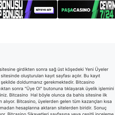
itesine girdikten sonra sağ üst köşedeki Yeni Üyeler
tesinde oluşturulan kayıt sayfası açılır. Bu kayıt
r şekilde doldurmanız gerekmektedir. Bitcasino
adıktan sonra "Üye Ol" butonuna tıklayarak üyelik işlemini
siniz. Bitcasino Hal böyle olunca da bahis sitesine ilk
n alıyor. Bitcasino, üyelerden gelen tüm kazançları kısa
madan hesaplarına aktaran sitelerden biridir. Sonuç
r. Bitcasino Şikayetleri sayfasına veya çeşitli inceleme