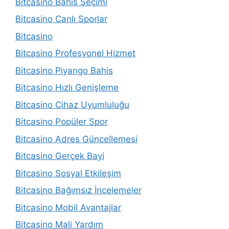
Bitcasino Bahis Seçimi
Bitcasino Canlı Sporlar
Bitcasino
Bitcasino Profesyonel Hizmet
Bitcasino Piyango Bahis
Bitcasino Hızlı Genişleme
Bitcasino Cihaz Uyumluluğu
Bitcasino Popüler Spor
Bitcasino Adres Güncellemesi
Bitcasino Gerçek Bayi
Bitcasino Sosyal Etkileşim
Bitcasino Bağımsız İncelemeler
Bitcasino Mobil Avantajlar
Bitcasino Mali Yardım