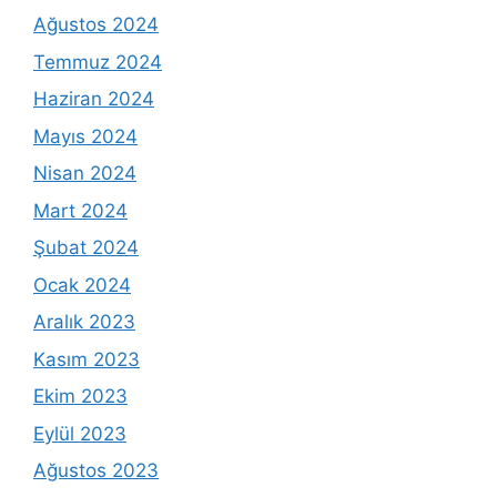
Ağustos 2024
Temmuz 2024
Haziran 2024
Mayıs 2024
Nisan 2024
Mart 2024
Şubat 2024
Ocak 2024
Aralık 2023
Kasım 2023
Ekim 2023
Eylül 2023
Ağustos 2023