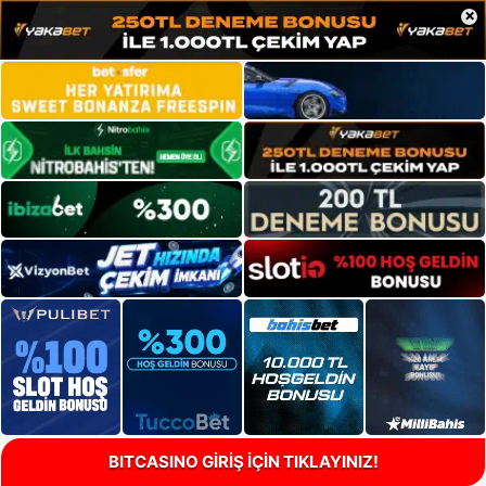
×
BITCASINO GİRİŞ İÇİN TIKLAYINIZ!