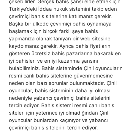
çekebilirler. Gerçek bahis şansı elde etmek için
Türkiye’deki İddaa hukuk sistemini takip eden
çevrimiçi bahis sitelerine katılmanız gerekir.
Başka bir ülkede çevrimiçi bahis oynamaya
başlamak için birçok farklı şeye bahis
yapmanıza olanak tanıyan bir web sitesine
kaydolmanız gerekir. Ayrıca bahis fiyatlarını
gösteren ücretsiz bahis pazarlarına bakarak en
iyi bahisleri ve en iyi kazanma şansını
bulabilirsiniz. Bahis sisteminde Çinli oyuncuların
resmi canlı bahis sitelerine güvenmemesine
neden olan bazı sorunlar bulunmaktadır. Çinli
oyuncular, bahis sisteminin daha iyi olması
nedeniyle yabancı çevrimiçi bahis sitelerini
tercih ediyor. Bahis sistemi resmi canlı bahis
siteleri için yeterince iyi olmadığından Çinli
oyuncular bunlardan kaçınıyor ve yabancı
çevrimiçi bahis sitelerini tercih ediyor.