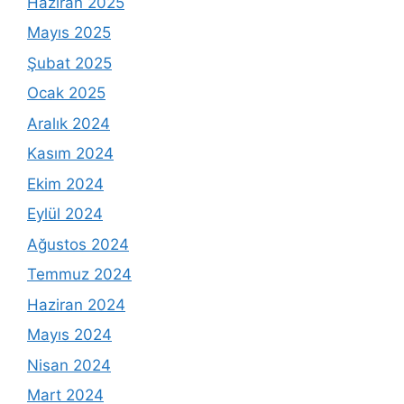
Haziran 2025
Mayıs 2025
Şubat 2025
Ocak 2025
Aralık 2024
Kasım 2024
Ekim 2024
Eylül 2024
Ağustos 2024
Temmuz 2024
Haziran 2024
Mayıs 2024
Nisan 2024
Mart 2024