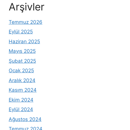
Arşivler
Temmuz 2026
Eylül 2025
Haziran 2025
Mayıs 2025
Şubat 2025
Ocak 2025
Aralık 2024
Kasım 2024
Ekim 2024
Eylül 2024
Ağustos 2024
Temmuz 2024