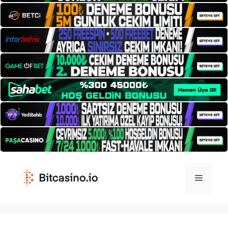
İçeriğe
atla
Menü