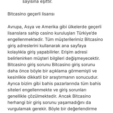
sayısına eşittir.
Bitcasino geçerli lisansı
Avrupa, Asya ve Amerika gibi ülkelerde geçerli
lisanslara sahip casino kuruluşları Türkiye’de
engellenmektedir. Tüm müşterilerimiz Bitcasino
giriş adreslerini kullanarak ana sayfaya
kolaylıkla giriş yapabilirler. Erişim adresi
belirlenirken müşteri bilgileri değişmeyecektir.
Bitcasino giriş sorunu Bitcasino giriş sorunu
daha önce böyle bir açıklama görmemişti ve
kesinlikle dikkatli bir araştırmanın sonucudur.
Ayrıca bizim gibi bahis pazarlarında tüm bahis
siteleri engellenmekte ve giriş sorunları
genellikle çözülmektedir. Ancak Bitcasino
herhangi bir giriş sorunu yaşamadığını da
vurgulamak gerekir. Böyle bir değerlendirme