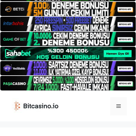
İçeriğe
atla
Menü