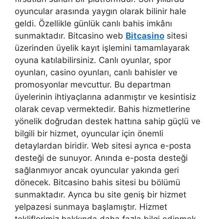
oyuncular arasında yaygın olarak bilinir hale
geldi. Özellikle günlük canlı bahis imkânı
sunmaktadır. Bitcasino web
Bitcasino
sitesi
üzerinden üyelik kayıt işlemini tamamlayarak
oyuna katılabilirsiniz. Canlı oyunlar, spor
oyunları, casino oyunları, canlı bahisler ve
promosyonlar mevcuttur. Bu departman
üyelerinin ihtiyaçlarına adanmıştır ve kesintisiz
olarak cevap vermektedir. Bahis hizmetlerine
yönelik doğrudan destek hattına sahip güçlü ve
bilgili bir hizmet, oyuncular için önemli
detaylardan biridir. Web sitesi ayrıca e-posta
desteği de sunuyor. Anında e-posta desteği
sağlanmıyor ancak oyuncular yakında geri
dönecek. Bitcasino bahis sitesi bu bölümü
sunmaktadır. Ayrıca bu site geniş bir hizmet
yelpazesi sunmaya başlamıştır. Hizmet