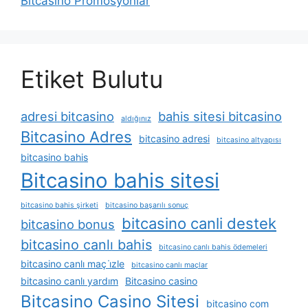
Bitcasino Promosyonlar
Etiket Bulutu
adresi bitcasino
bahis sitesi bitcasino
aldığınız
Bitcasino Adres
bitcasino adresi
bitcasino altyapısı
bitcasino bahis
Bitcasino bahis sitesi
bitcasino bahis şirketi
bitcasino başarılı sonuç
bitcasino canli destek
bitcasino bonus
bitcasino canlı bahis
bitcasino canlı bahis ödemeleri
bitcasino canlı maç i̇zle
bitcasino canlı maçlar
bitcasino canlı yardım
Bitcasino casino
Bitcasino Casino Sitesi
bitcasino com