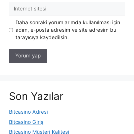
İnternet
sitesi
Daha sonraki yorumlarımda kullanılması için
adım, e-posta adresim ve site adresim bu
tarayıcıya kaydedilsin.
Son Yazılar
Bitcasino Adresi
Bitcasino Giriş
Bitcasino Müşteri Kalitesi