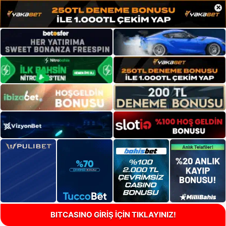
×
BITCASINO GİRİŞ İÇİN TIKLAYINIZ!