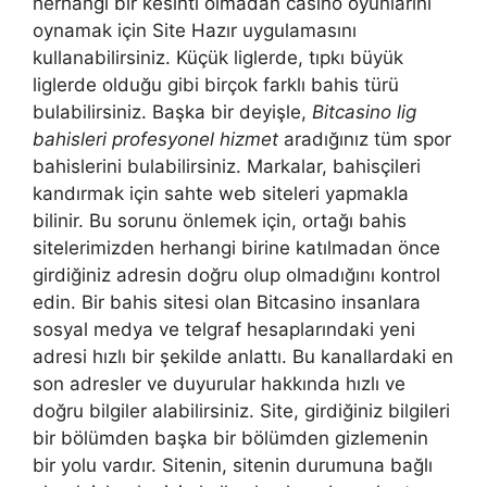
herhangi bir kesinti olmadan casino oyunlarını
oynamak için Site Hazır uygulamasını
kullanabilirsiniz. Küçük liglerde, tıpkı büyük
liglerde olduğu gibi birçok farklı bahis türü
bulabilirsiniz. Başka bir deyişle,
Bitcasino lig
bahisleri profesyonel hizmet
aradığınız tüm spor
bahislerini bulabilirsiniz. Markalar, bahisçileri
kandırmak için sahte web siteleri yapmakla
bilinir. Bu sorunu önlemek için, ortağı bahis
sitelerimizden herhangi birine katılmadan önce
girdiğiniz adresin doğru olup olmadığını kontrol
edin. Bir bahis sitesi olan Bitcasino insanlara
sosyal medya ve telgraf hesaplarındaki yeni
adresi hızlı bir şekilde anlattı. Bu kanallardaki en
son adresler ve duyurular hakkında hızlı ve
doğru bilgiler alabilirsiniz. Site, girdiğiniz bilgileri
bir bölümden başka bir bölümden gizlemenin
bir yolu vardır. Sitenin, sitenin durumuna bağlı