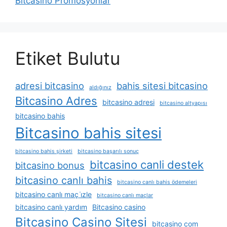
Bitcasino Promosyonlar
Etiket Bulutu
adresi bitcasino
bahis sitesi bitcasino
aldığınız
Bitcasino Adres
bitcasino adresi
bitcasino altyapısı
bitcasino bahis
Bitcasino bahis sitesi
bitcasino bahis şirketi
bitcasino başarılı sonuç
bitcasino canli destek
bitcasino bonus
bitcasino canlı bahis
bitcasino canlı bahis ödemeleri
bitcasino canlı maç i̇zle
bitcasino canlı maçlar
bitcasino canlı yardım
Bitcasino casino
Bitcasino Casino Sitesi
bitcasino com