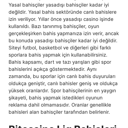
Yasal bahisçiler yasadışı bahisçiler kadar iyi
değildir. Yasal bahis sektöründe canlı bahislere
izin veriliyor. Yıllar önce yasadışı casino işinde
kullanıldı. Bazı tanınmış bahisçiler, oyun
gerçekleşirken bahis yapmanıza izin verir, ancak
bu konuda yasadışı bahisçiler kadar iyi değildir.
Siteyi futbol, basketbol ve diğerleri gibi farklı
sporlara bahis yapmak için kullanabilirsiniz.
Bahis kapsamı, dart ve tazı yarışları gibi spor
bahislerini açıkça göstermektedir. Aynı
zamanda, bu sporlar için canlı bahis duyuruları
oldukça geniştir, canlı bahisler geniş ve oldukça
yüksek oranlardır. Spor bahisçilerinin en yaygın
şikayeti, bahis yapmak istedikleri oyunun
reklama dahil olmamasıdır. Oranlar genellikle
bahisleri alan bahisçiler tarafından belirlenir.