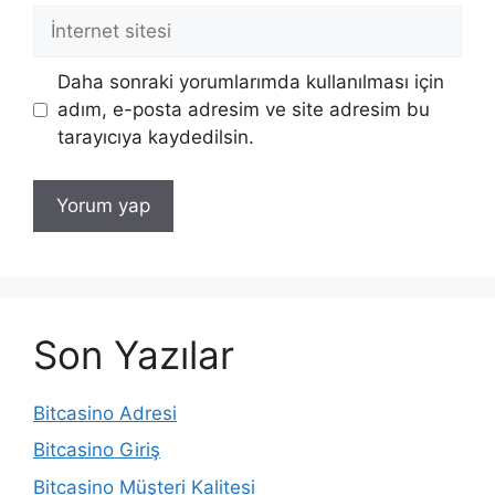
İnternet
sitesi
Daha sonraki yorumlarımda kullanılması için
adım, e-posta adresim ve site adresim bu
tarayıcıya kaydedilsin.
Son Yazılar
Bitcasino Adresi
Bitcasino Giriş
Bitcasino Müşteri Kalitesi