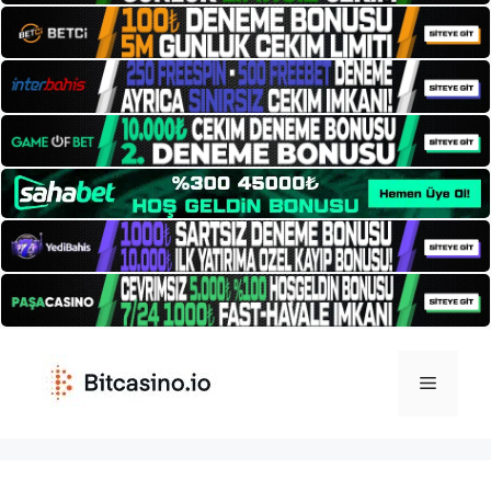
İçeriğe
atla
Menü