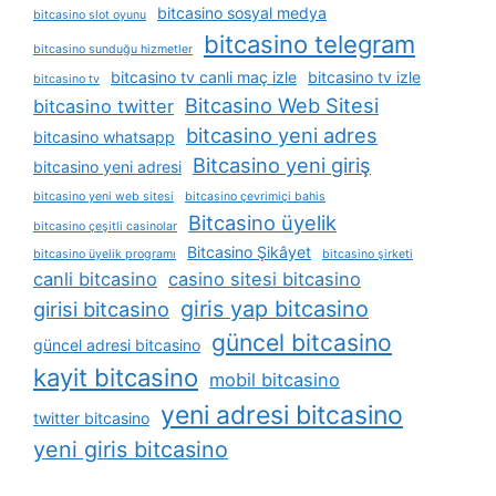
bitcasino sosyal medya
bitcasino slot oyunu
bitcasino telegram
bitcasino sunduğu hizmetler
bitcasino tv canli maç izle
bitcasino tv izle
bitcasino tv
Bitcasino Web Sitesi
bitcasino twitter
bitcasino yeni adres
bitcasino whatsapp
Bitcasino yeni giriş
bitcasino yeni adresi
bitcasino yeni web sitesi
bitcasino çevrimiçi bahis
Bitcasino üyelik
bitcasino çeşitli casinolar
Bitcasino Şikâyet
bitcasino üyelik programı
bitcasino şirketi
canli bitcasino
casino sitesi bitcasino
giris yap bitcasino
girisi bitcasino
güncel bitcasino
güncel adresi bitcasino
kayit bitcasino
mobil bitcasino
yeni adresi bitcasino
twitter bitcasino
yeni giris bitcasino