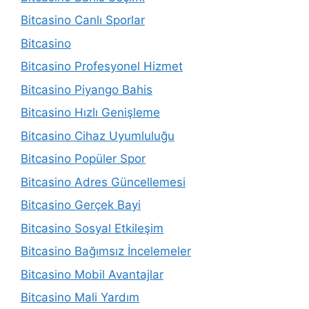
Bitcasino Canlı Sporlar
Bitcasino
Bitcasino Profesyonel Hizmet
Bitcasino Piyango Bahis
Bitcasino Hızlı Genişleme
Bitcasino Cihaz Uyumluluğu
Bitcasino Popüler Spor
Bitcasino Adres Güncellemesi
Bitcasino Gerçek Bayi
Bitcasino Sosyal Etkileşim
Bitcasino Bağımsız İncelemeler
Bitcasino Mobil Avantajlar
Bitcasino Mali Yardım