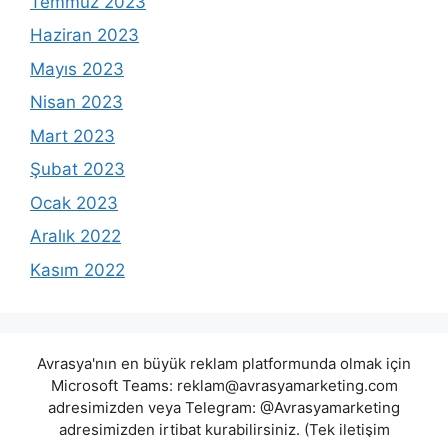
Temmuz 2023
Haziran 2023
Mayıs 2023
Nisan 2023
Mart 2023
Şubat 2023
Ocak 2023
Aralık 2022
Kasım 2022
Avrasya'nın en büyük reklam platformunda olmak için
Microsoft Teams:
reklam@avrasyamarketing.com
adresimizden veya Telegram: @Avrasyamarketing
adresimizden irtibat kurabilirsiniz. (Tek iletişim