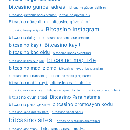
bitcasino güncel adresi
bitcasino güvenilebilir mi
bitcasino güvenilir bahis hizmeti
bitcasino güvenilirlik
Bitcasino güvenilir mi
bitcasino güvenlir mi
Bitcasino Instagram
bitcasino hesap erişimi
bitcasino i̇letişim
bitcasino kapsamlı araştırmalar
Bitcasino kayıt
bitcasino kayit
bitcasino kaç oldu
bitcasino lisans ayrıntıları
bitcasino maç izle
bitcasino lisans bilgileri
bitcasino maç izleme
bitcasino mevcut konuşmaları
bitcasino mobil bankacılığı
bitcasino mobil giriş süreci
bitcasino mobil kayıt
bitcasino nasil bir site
bitcasino oranları şirketi
bitcasino oyuncular tv
bitcasino oyun endüstrisi
Bitcasino Para Yatırma
bitcasino oyun sitesi
bitcasino promosyon kodu
bitcasino para çekme
bitcasino saha destek hattı
bitcasino sanal bahis
bitcasino sitesi
bitcasino sitesinin avantajları
bitcasino sosyal medya
bitcasino slot oyunu