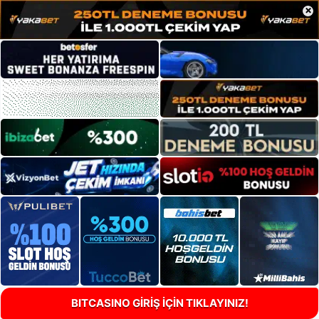
×
BITCASINO GİRİŞ İÇİN TIKLAYINIZ!