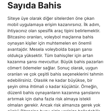
Sayıda Bahis
Siteye üye olarak diğer sitelerden öne çıkan
mobil uygulamaya erişim kazanırsınız. İlk adım,
ihtiyacınız olan spesifik araç tipini belirlemektir.
Bitcasino oranları, voleybol maçlarına bahis
oynayan kişiler için muhtemelen en önemli
avantajdır. Mesela voleybolda başarı şansı
oldukça yüksektir. Tüm bahisçiler için artan
kazanma şansı mevcuttur. Büyük bahis pazarları
cömert ödemeler sağlar. Sonuç olarak, uygun
oranları ve çok çeşitli bahis seçeneklerini tahmin
edebilirsiniz. Olasılık ne kadar büyükse, bir
şeyin olma ihtimali o kadar küçüktür. Örneğin,
düzenli bahis oynayanların kazanma şanslarını
artırmak için daha fazla risk almaya istekli
olmaları gerekir. Ancak risk almanıza gerek yok