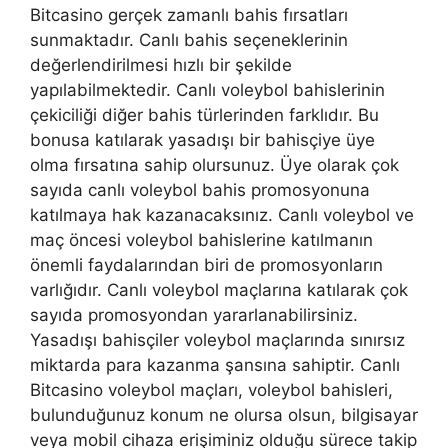
Bitcasino gerçek zamanlı bahis fırsatları
sunmaktadır. Canlı bahis seçeneklerinin
değerlendirilmesi hızlı bir şekilde
yapılabilmektedir. Canlı voleybol bahislerinin
çekiciliği diğer bahis türlerinden farklıdır. Bu
bonusa katılarak yasadışı bir bahisçiye üye
olma fırsatına sahip olursunuz. Üye olarak çok
sayıda canlı voleybol bahis promosyonuna
katılmaya hak kazanacaksınız. Canlı voleybol ve
maç öncesi voleybol bahislerine katılmanın
önemli faydalarından biri de promosyonların
varlığıdır. Canlı voleybol maçlarına katılarak çok
sayıda promosyondan yararlanabilirsiniz.
Yasadışı bahisçiler voleybol maçlarında sınırsız
miktarda para kazanma şansına sahiptir. Canlı
Bitcasino voleybol maçları, voleybol bahisleri,
bulunduğunuz konum ne olursa olsun, bilgisayar
veya mobil cihaza erişiminiz olduğu sürece takip