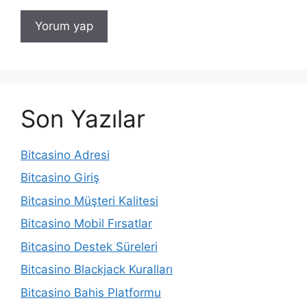
Son Yazılar
Bitcasino Adresi
Bitcasino Giriş
Bitcasino Müşteri Kalitesi
Bitcasino Mobil Fırsatlar
Bitcasino Destek Süreleri
Bitcasino Blackjack Kuralları
Bitcasino Bahis Platformu