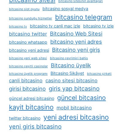
bitcasino sitesinin avantajları
bitcasino sosyal medya
bitcasino slot oyunu
bitcasino telegram
bitcasino sunduğu hizmetler
bitcasino tv canli maç izle
bitcasino tv izle
bitcasino tv
Bitcasino Web Sitesi
bitcasino twitter
bitcasino yeni adres
bitcasino whatsapp
Bitcasino yeni giriş
bitcasino yeni adresi
bitcasino yeni web sitesi
bitcasino çevrimiçi bahis
Bitcasino üyelik
bitcasino çeşitli casinolar
Bitcasino Şikâyet
bitcasino üyelik programı
bitcasino şirketi
canli bitcasino
casino sitesi bitcasino
giris yap bitcasino
girisi bitcasino
güncel bitcasino
güncel adresi bitcasino
kayit bitcasino
mobil bitcasino
yeni adresi bitcasino
twitter bitcasino
yeni giris bitcasino