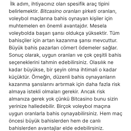
İlk adım, ihtiyacınız olan spesifik araç tipini
belirlemektir.
Bitcasino oranları şirketi
oranları,
voleybol maçlarına bahis oynayan kişiler için
muhtemelen en önemli avantajdır. Mesela
voleybolda başarı şansı oldukça yüksektir. Tüm
bahisçiler için artan kazanma şansı mevcuttur.
Büyük bahis pazarları cömert ödemeler sağlar.
Sonuç olarak, uygun oranları ve çok çeşitli bahis
seçeneklerini tahmin edebilirsiniz. Olasılık ne
kadar büyükse, bir şeyin olma ihtimali o kadar
küçüktür. Örneğin, düzenli bahis oynayanların
kazanma şanslarını artırmak için daha fazla risk
almaya istekli olmaları gerekir. Ancak risk
almanıza gerek yok çünkü Bitcasino bunu sizin
yerinize halledebilir. Birçok voleybol maçına
uygun oranlarla bahis oynayabilirsiniz. Hem maç
öncesi büyük bahislerden hem de canlı
bahislerden avantajlar elde edebilirsiniz.