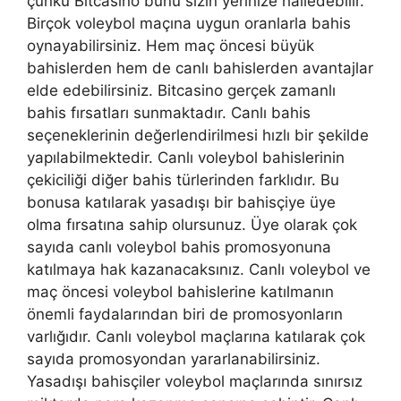
çünkü Bitcasino bunu sizin yerinize halledebilir.
Birçok voleybol maçına uygun oranlarla bahis
oynayabilirsiniz. Hem maç öncesi büyük
bahislerden hem de canlı bahislerden avantajlar
elde edebilirsiniz. Bitcasino gerçek zamanlı
bahis fırsatları sunmaktadır. Canlı bahis
seçeneklerinin değerlendirilmesi hızlı bir şekilde
yapılabilmektedir. Canlı voleybol bahislerinin
çekiciliği diğer bahis türlerinden farklıdır. Bu
bonusa katılarak yasadışı bir bahisçiye üye
olma fırsatına sahip olursunuz. Üye olarak çok
sayıda canlı voleybol bahis promosyonuna
katılmaya hak kazanacaksınız. Canlı voleybol ve
maç öncesi voleybol bahislerine katılmanın
önemli faydalarından biri de promosyonların
varlığıdır. Canlı voleybol maçlarına katılarak çok
sayıda promosyondan yararlanabilirsiniz.
Yasadışı bahisçiler voleybol maçlarında sınırsız