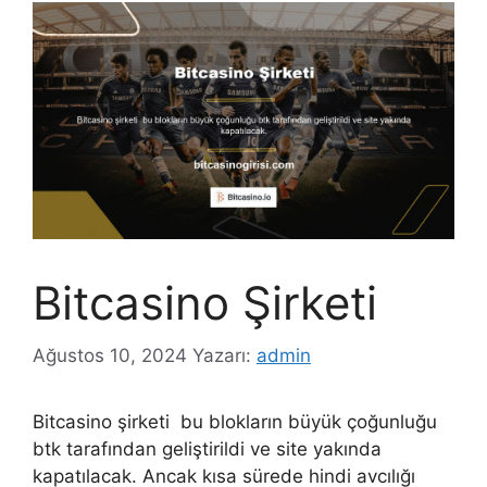
Bitcasino Şirketi
Ağustos 10, 2024
Yazarı:
admin
Bitcasino şirketi bu blokların büyük çoğunluğu
btk tarafından geliştirildi ve site yakında
kapatılacak. Ancak kısa sürede hindi avcılığı