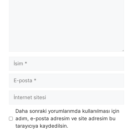
İsim
E-
posta
İnternet
sitesi
Daha sonraki yorumlarımda kullanılması için
adım, e-posta adresim ve site adresim bu
tarayıcıya kaydedilsin.