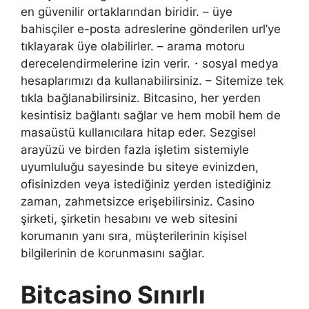
en güvenilir ortaklarından biridir. – üye
bahisçiler e-posta adreslerine gönderilen url’ye
tıklayarak üye olabilirler. – arama motoru
derecelendirmelerine izin verir.・sosyal medya
hesaplarımızı da kullanabilirsiniz. – Sitemize tek
tıkla bağlanabilirsiniz. Bitcasino, her yerden
kesintisiz bağlantı sağlar ve hem mobil hem de
masaüstü kullanıcılara hitap eder. Sezgisel
arayüzü ve birden fazla işletim sistemiyle
uyumluluğu sayesinde bu siteye evinizden,
ofisinizden veya istediğiniz yerden istediğiniz
zaman, zahmetsizce erişebilirsiniz. Casino
şirketi, şirketin hesabını ve web sitesini
korumanın yanı sıra, müşterilerinin kişisel
bilgilerinin de korunmasını sağlar.
Bitcasino Sınırlı