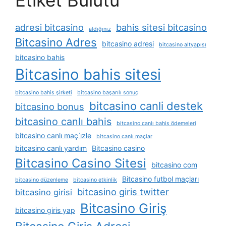
Etiket Bulutu
adresi bitcasino
bahis sitesi bitcasino
aldığınız
Bitcasino Adres
bitcasino adresi
bitcasino altyapısı
bitcasino bahis
Bitcasino bahis sitesi
bitcasino bahis şirketi
bitcasino başarılı sonuç
bitcasino canli destek
bitcasino bonus
bitcasino canlı bahis
bitcasino canlı bahis ödemeleri
bitcasino canlı maç i̇zle
bitcasino canlı maçlar
bitcasino canlı yardım
Bitcasino casino
Bitcasino Casino Sitesi
bitcasino com
Bitcasino futbol maçları
bitcasino düzenleme
bitcasino etkinlik
bitcasino giris twitter
bitcasino girisi
Bitcasino Giriş
bitcasino giris yap