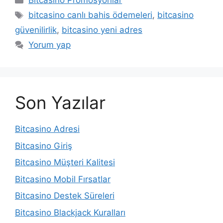
Bitcasino Promosyonlar
Etiketler
bitcasino canlı bahis ödemeleri
,
bitcasino
güvenilirlik
,
bitcasino yeni adres
Yorum yap
Son Yazılar
Bitcasino Adresi
Bitcasino Giriş
Bitcasino Müşteri Kalitesi
Bitcasino Mobil Fırsatlar
Bitcasino Destek Süreleri
Bitcasino Blackjack Kuralları