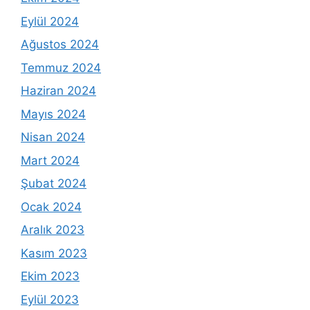
Eylül 2024
Ağustos 2024
Temmuz 2024
Haziran 2024
Mayıs 2024
Nisan 2024
Mart 2024
Şubat 2024
Ocak 2024
Aralık 2023
Kasım 2023
Ekim 2023
Eylül 2023