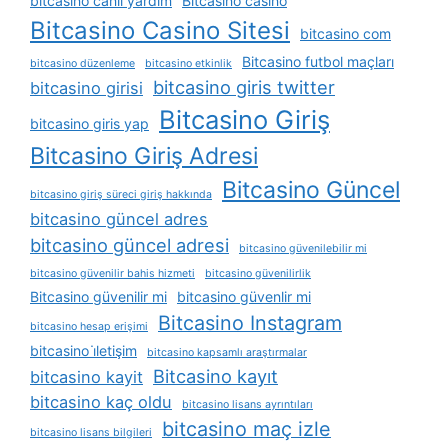
bitcasino canlı yardım
Bitcasino casino
Bitcasino Casino Sitesi
bitcasino com
Bitcasino futbol maçları
bitcasino düzenleme
bitcasino etkinlik
bitcasino giris twitter
bitcasino girisi
Bitcasino Giriş
bitcasino giris yap
Bitcasino Giriş Adresi
Bitcasino Güncel
bitcasino giriş süreci giriş hakkında
bitcasino güncel adres
bitcasino güncel adresi
bitcasino güvenilebilir mi
bitcasino güvenilir bahis hizmeti
bitcasino güvenilirlik
Bitcasino güvenilir mi
bitcasino güvenlir mi
Bitcasino Instagram
bitcasino hesap erişimi
bitcasino i̇letişim
bitcasino kapsamlı araştırmalar
Bitcasino kayıt
bitcasino kayit
bitcasino kaç oldu
bitcasino lisans ayrıntıları
bitcasino maç izle
bitcasino lisans bilgileri