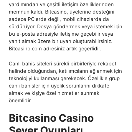
yardımından ve çeşitli iletişim özelliklerinden
memnun kaldı. Bitcasino, üyelerine desteğini
sadece PClerde değil, mobil cihazlarda da
sürdürüyor. Dosya göndermek veya istemek için
bu e-posta adresiyle iletişime geçebilir veya
yanıt almak üzere bir uyarı oluşturabilirsiniz.
Bitcasino.com adresiniz artık geçerlidir.
Canlı bahis siteleri sürekli birbirleriyle rekabet
halinde olduğundan, katılımcıların eğlenmek için
teknolojiyi kullanması gerekecek. Özellikle grup
canlı bahisler için üyelik sorunlarını dikkate
almak ve kişiye özel hizmetler sunmak
önemlidir.
Bitcasino Casino
Sever Oyunları