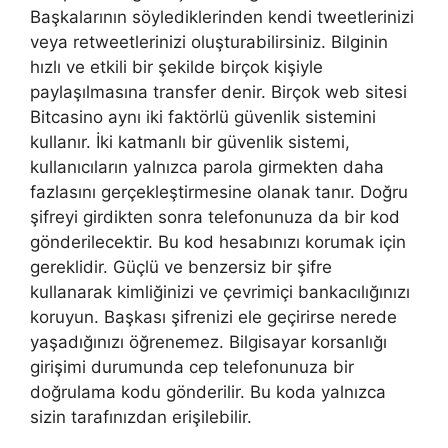
Başkalarının söylediklerinden kendi tweetlerinizi
veya retweetlerinizi oluşturabilirsiniz. Bilginin
hızlı ve etkili bir şekilde birçok kişiyle
paylaşılmasına transfer denir. Birçok web sitesi
Bitcasino aynı iki faktörlü güvenlik sistemini
kullanır. İki katmanlı bir güvenlik sistemi,
kullanıcıların yalnızca parola girmekten daha
fazlasını gerçekleştirmesine olanak tanır. Doğru
şifreyi girdikten sonra telefonunuza da bir kod
gönderilecektir. Bu kod hesabınızı korumak için
gereklidir. Güçlü ve benzersiz bir şifre
kullanarak kimliğinizi ve çevrimiçi bankacılığınızı
koruyun. Başkası şifrenizi ele geçirirse nerede
yaşadığınızı öğrenemez. Bilgisayar korsanlığı
girişimi durumunda cep telefonunuza bir
doğrulama kodu gönderilir. Bu koda yalnızca
sizin tarafınızdan erişilebilir.