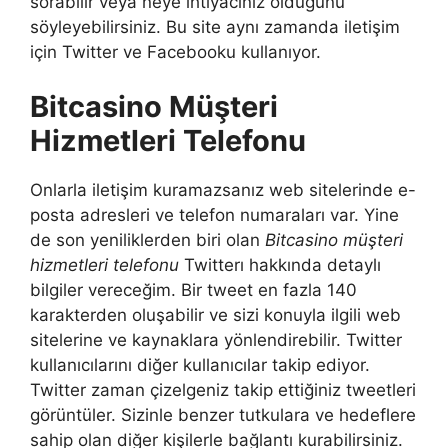
sorabilir veya neye ihtiyacınız olduğunu
söyleyebilirsiniz. Bu site aynı zamanda iletişim
için Twitter ve Facebooku kullanıyor.
Bitcasino Müşteri
Hizmetleri Telefonu
Onlarla iletişim kuramazsanız web sitelerinde e-
posta adresleri ve telefon numaraları var. Yine
de son yeniliklerden biri olan
Bitcasino müşteri
hizmetleri telefonu
Twitterı hakkında detaylı
bilgiler vereceğim. Bir tweet en fazla 140
karakterden oluşabilir ve sizi konuyla ilgili web
sitelerine ve kaynaklara yönlendirebilir. Twitter
kullanıcılarını diğer kullanıcılar takip ediyor.
Twitter zaman çizelgeniz takip ettiğiniz tweetleri
görüntüler. Sizinle benzer tutkulara ve hedeflere
sahip olan diğer kişilerle bağlantı kurabilirsiniz.