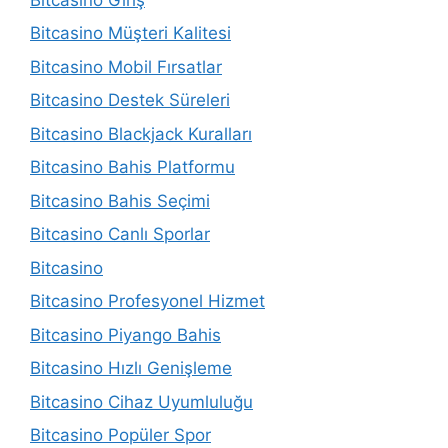
Bitcasino Müşteri Kalitesi
Bitcasino Mobil Fırsatlar
Bitcasino Destek Süreleri
Bitcasino Blackjack Kuralları
Bitcasino Bahis Platformu
Bitcasino Bahis Seçimi
Bitcasino Canlı Sporlar
Bitcasino
Bitcasino Profesyonel Hizmet
Bitcasino Piyango Bahis
Bitcasino Hızlı Genişleme
Bitcasino Cihaz Uyumluluğu
Bitcasino Popüler Spor