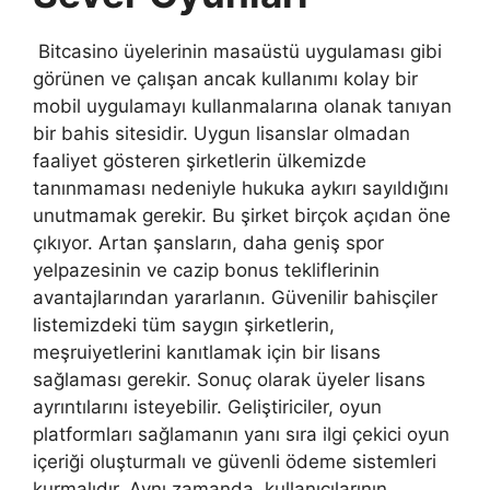
Bitcasino üyelerinin masaüstü uygulaması gibi
görünen ve çalışan ancak kullanımı kolay bir
mobil uygulamayı kullanmalarına olanak tanıyan
bir bahis sitesidir. Uygun lisanslar olmadan
faaliyet gösteren şirketlerin ülkemizde
tanınmaması nedeniyle hukuka aykırı sayıldığını
unutmamak gerekir. Bu şirket birçok açıdan öne
çıkıyor. Artan şansların, daha geniş spor
yelpazesinin ve cazip bonus tekliflerinin
avantajlarından yararlanın. Güvenilir bahisçiler
listemizdeki tüm saygın şirketlerin,
meşruiyetlerini kanıtlamak için bir lisans
sağlaması gerekir. Sonuç olarak üyeler lisans
ayrıntılarını isteyebilir. Geliştiriciler, oyun
platformları sağlamanın yanı sıra ilgi çekici oyun
içeriği oluşturmalı ve güvenli ödeme sistemleri
kurmalıdır. Aynı zamanda, kullanıcılarının