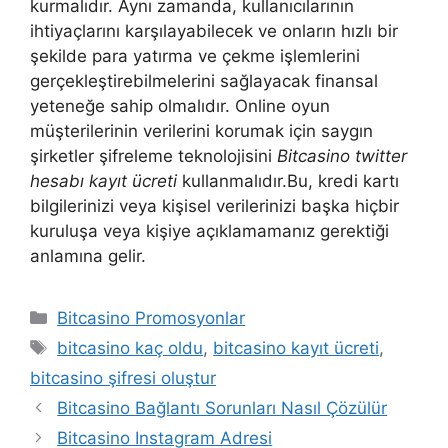
kurmalıdır. Aynı zamanda, kullanıcılarının
ihtiyaçlarını karşılayabilecek ve onların hızlı bir
şekilde para yatırma ve çekme işlemlerini
gerçekleştirebilmelerini sağlayacak finansal
yeteneğe sahip olmalıdır. Online oyun
müşterilerinin verilerini korumak için saygın
şirketler şifreleme teknolojisini
Bitcasino twitter
hesabı kayıt ücreti
kullanmalıdır.Bu, kredi kartı
bilgilerinizi veya kişisel verilerinizi başka hiçbir
kuruluşa veya kişiye açıklamamanız gerektiği
anlamına gelir.
Kategoriler
Bitcasino Promosyonlar
Etiketler
bitcasino kaç oldu
,
bitcasino kayıt ücreti
,
bitcasino şifresi oluştur
Bitcasino Bağlantı Sorunları Nasıl Çözülür
Bitcasino Instagram Adresi