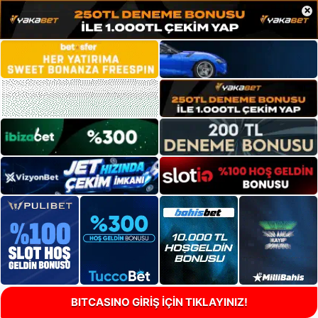
×
BITCASINO GİRİŞ İÇİN TIKLAYINIZ!