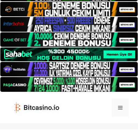
İçeriğe
atla
Menü