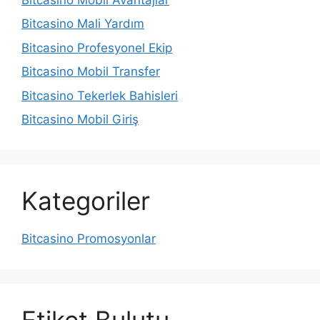
Bitcasino Mali Yardım
Bitcasino Profesyonel Ekip
Bitcasino Mobil Transfer
Bitcasino Tekerlek Bahisleri
Bitcasino Mobil Giriş
Kategoriler
Bitcasino Promosyonlar