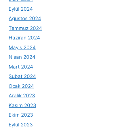
Eylül 2024
Ağustos 2024
Temmuz 2024
Haziran 2024
Mayıs 2024
Nisan 2024
Mart 2024
Şubat 2024
Ocak 2024
Aralık 2023
Kasım 2023
Ekim 2023
Eylül 2023