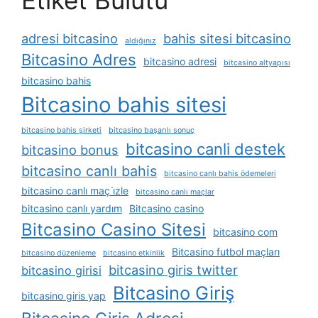
Etiket Bulutu
adresi bitcasino
bahis sitesi bitcasino
aldığınız
Bitcasino Adres
bitcasino adresi
bitcasino altyapısı
bitcasino bahis
Bitcasino bahis sitesi
bitcasino bahis şirketi
bitcasino başarılı sonuç
bitcasino canli destek
bitcasino bonus
bitcasino canlı bahis
bitcasino canlı bahis ödemeleri
bitcasino canlı maç i̇zle
bitcasino canlı maçlar
bitcasino canlı yardım
Bitcasino casino
Bitcasino Casino Sitesi
bitcasino com
Bitcasino futbol maçları
bitcasino düzenleme
bitcasino etkinlik
bitcasino giris twitter
bitcasino girisi
Bitcasino Giriş
bitcasino giris yap