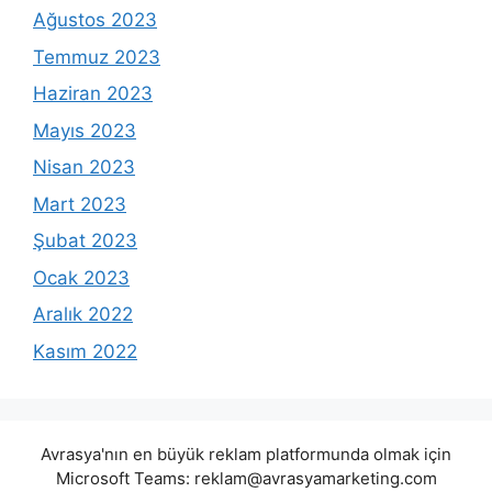
Ağustos 2023
Temmuz 2023
Haziran 2023
Mayıs 2023
Nisan 2023
Mart 2023
Şubat 2023
Ocak 2023
Aralık 2022
Kasım 2022
Avrasya'nın en büyük reklam platformunda olmak için
Microsoft Teams:
reklam@avrasyamarketing.com