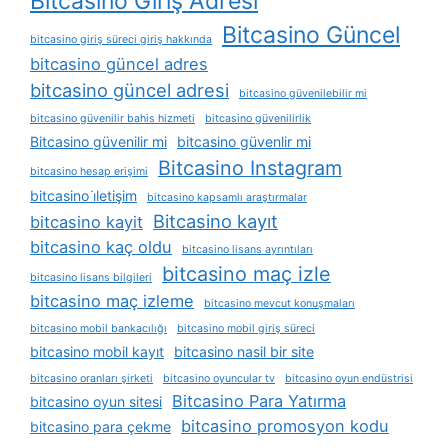
Bitcasino Giriş Adresi
Bitcasino Güncel
bitcasino giriş süreci giriş hakkında
bitcasino güncel adres
bitcasino güncel adresi
bitcasino güvenilebilir mi
bitcasino güvenilir bahis hizmeti
bitcasino güvenilirlik
Bitcasino güvenilir mi
bitcasino güvenlir mi
Bitcasino Instagram
bitcasino hesap erişimi
bitcasino i̇letişim
bitcasino kapsamlı araştırmalar
Bitcasino kayıt
bitcasino kayit
bitcasino kaç oldu
bitcasino lisans ayrıntıları
bitcasino maç izle
bitcasino lisans bilgileri
bitcasino maç izleme
bitcasino mevcut konuşmaları
bitcasino mobil bankacılığı
bitcasino mobil giriş süreci
bitcasino mobil kayıt
bitcasino nasil bir site
bitcasino oranları şirketi
bitcasino oyuncular tv
bitcasino oyun endüstrisi
Bitcasino Para Yatırma
bitcasino oyun sitesi
bitcasino promosyon kodu
bitcasino para çekme