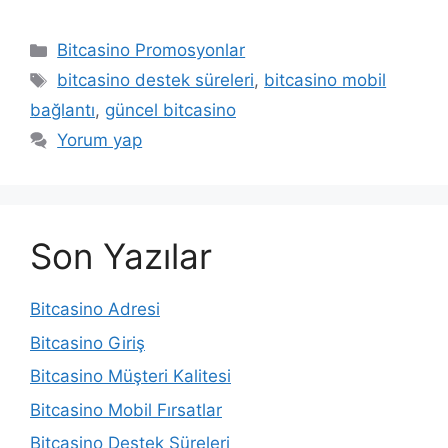
Kategoriler
Bitcasino Promosyonlar
Etiketler
bitcasino destek süreleri
,
bitcasino mobil
bağlantı
,
güncel bitcasino
Yorum yap
Son Yazılar
Bitcasino Adresi
Bitcasino Giriş
Bitcasino Müşteri Kalitesi
Bitcasino Mobil Fırsatlar
Bitcasino Destek Süreleri