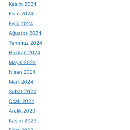
Kasım 2024
Ekim 2024
Eylül 2024
Ağustos 2024
Temmuz 2024
Haziran 2024
Mayıs 2024
Nisan 2024
Mart 2024
Şubat 2024
Ocak 2024
Aralık 2023
Kasım 2023