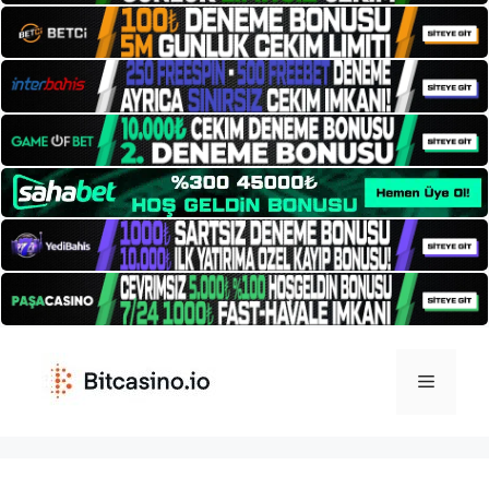
İçeriğe
atla
Menü