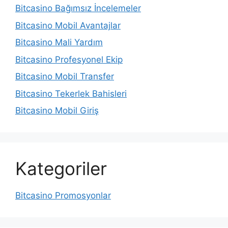
Bitcasino Bağımsız İncelemeler
Bitcasino Mobil Avantajlar
Bitcasino Mali Yardım
Bitcasino Profesyonel Ekip
Bitcasino Mobil Transfer
Bitcasino Tekerlek Bahisleri
Bitcasino Mobil Giriş
Kategoriler
Bitcasino Promosyonlar