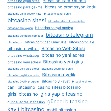
Bitcasino Para Yatırma
bitcasino oyun sitesi
bitcasino promosyon kodu
bitcasino para çekme
bitcasino saha destek hattı
bitcasino sanal bahis
bitcasino sitesi
bitcasino sitesinin avantajları
bitcasino sosyal medya
bitcasino slot oyunu
bitcasino telegram
bitcasino sunduğu hizmetler
bitcasino tv canli maç izle
bitcasino tv izle
bitcasino tv
Bitcasino Web Sitesi
bitcasino twitter
bitcasino yeni adres
bitcasino whatsapp
Bitcasino yeni giriş
bitcasino yeni adresi
bitcasino yeni web sitesi
bitcasino çevrimiçi bahis
Bitcasino üyelik
bitcasino çeşitli casinolar
Bitcasino Şikâyet
bitcasino üyelik programı
bitcasino şirketi
canli bitcasino
casino sitesi bitcasino
giris yap bitcasino
girisi bitcasino
güncel bitcasino
güncel adresi bitcasino
kayit bitcasino
mobil bitcasino