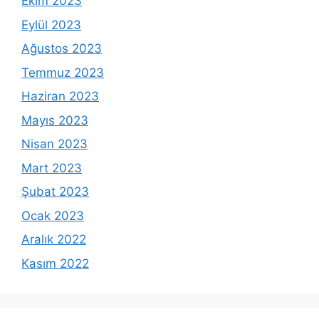
Ekim 2023
Eylül 2023
Ağustos 2023
Temmuz 2023
Haziran 2023
Mayıs 2023
Nisan 2023
Mart 2023
Şubat 2023
Ocak 2023
Aralık 2022
Kasım 2022