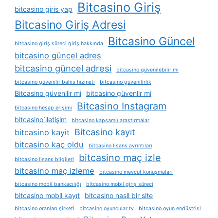
Bitcasino Giriş
bitcasino giris yap
Bitcasino Giriş Adresi
Bitcasino Güncel
bitcasino giriş süreci giriş hakkında
bitcasino güncel adres
bitcasino güncel adresi
bitcasino güvenilebilir mi
bitcasino güvenilir bahis hizmeti
bitcasino güvenilirlik
Bitcasino güvenilir mi
bitcasino güvenlir mi
Bitcasino Instagram
bitcasino hesap erişimi
bitcasino i̇letişim
bitcasino kapsamlı araştırmalar
Bitcasino kayıt
bitcasino kayit
bitcasino kaç oldu
bitcasino lisans ayrıntıları
bitcasino maç izle
bitcasino lisans bilgileri
bitcasino maç izleme
bitcasino mevcut konuşmaları
bitcasino mobil bankacılığı
bitcasino mobil giriş süreci
bitcasino mobil kayıt
bitcasino nasil bir site
bitcasino oranları şirketi
bitcasino oyuncular tv
bitcasino oyun endüstrisi