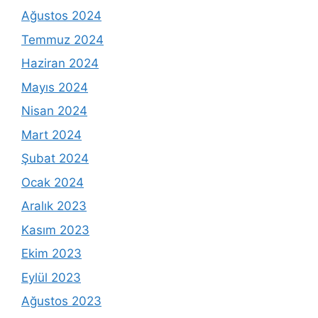
Ağustos 2024
Temmuz 2024
Haziran 2024
Mayıs 2024
Nisan 2024
Mart 2024
Şubat 2024
Ocak 2024
Aralık 2023
Kasım 2023
Ekim 2023
Eylül 2023
Ağustos 2023