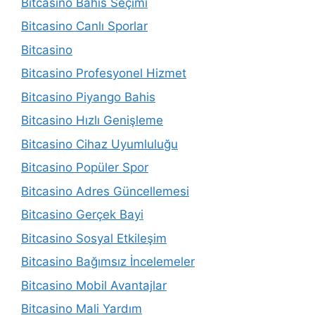
Bitcasino Bahis Seçimi
Bitcasino Canlı Sporlar
Bitcasino
Bitcasino Profesyonel Hizmet
Bitcasino Piyango Bahis
Bitcasino Hızlı Genişleme
Bitcasino Cihaz Uyumluluğu
Bitcasino Popüler Spor
Bitcasino Adres Güncellemesi
Bitcasino Gerçek Bayi
Bitcasino Sosyal Etkileşim
Bitcasino Bağımsız İncelemeler
Bitcasino Mobil Avantajlar
Bitcasino Mali Yardım