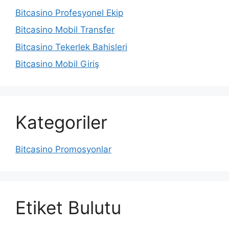
Bitcasino Profesyonel Ekip
Bitcasino Mobil Transfer
Bitcasino Tekerlek Bahisleri
Bitcasino Mobil Giriş
Kategoriler
Bitcasino Promosyonlar
Etiket Bulutu