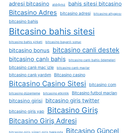
adresi bitcasino
bahis sitesi bitcasino
aldığınız
Bitcasino Adres
bitcasino adresi
bitcasino altyapısı
bitcasino bahis
Bitcasino bahis sitesi
bitcasino bahis şirketi
bitcasino başarılı sonuç
bitcasino canli destek
bitcasino bonus
bitcasino canlı bahis
bitcasino canlı bahis ödemeleri
bitcasino canlı maç i̇zle
bitcasino canlı maçlar
bitcasino canlı yardım
Bitcasino casino
Bitcasino Casino Sitesi
bitcasino com
Bitcasino futbol maçları
bitcasino düzenleme
bitcasino etkinlik
bitcasino giris twitter
bitcasino girisi
Bitcasino Giriş
bitcasino giris yap
Bitcasino Giriş Adresi
Bitcasino Güncel
bitcasino giriş süreci giriş hakkında