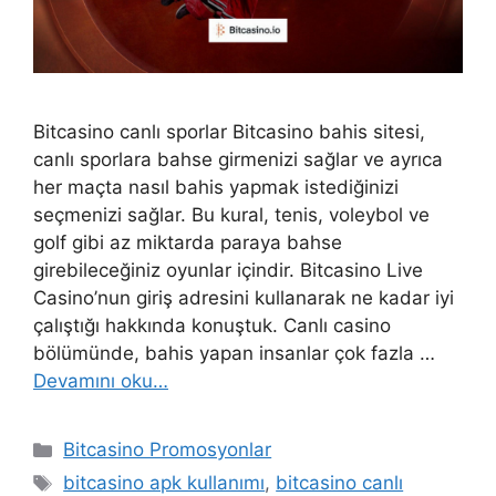
Bitcasino canlı sporlar Bitcasino bahis sitesi,
canlı sporlara bahse girmenizi sağlar ve ayrıca
her maçta nasıl bahis yapmak istediğinizi
seçmenizi sağlar. Bu kural, tenis, voleybol ve
golf gibi az miktarda paraya bahse
girebileceğiniz oyunlar içindir. Bitcasino Live
Casino’nun giriş adresini kullanarak ne kadar iyi
çalıştığı hakkında konuştuk. Canlı casino
bölümünde, bahis yapan insanlar çok fazla …
Devamını oku…
Kategoriler
Bitcasino Promosyonlar
Etiketler
bitcasino apk kullanımı
,
bitcasino canlı