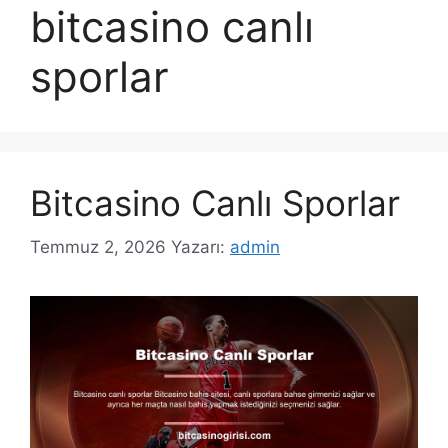
bitcasino canlı
sporlar
Bitcasino Canlı Sporlar
Temmuz 2, 2026
Yazarı:
admin