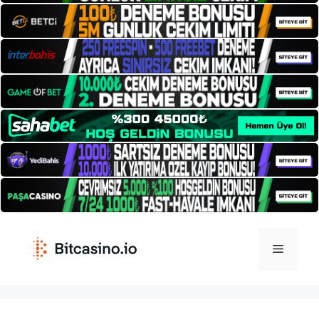
İçeriğe
atla
Menü