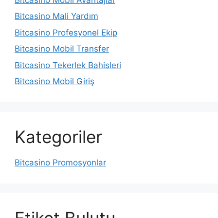
Bitcasino Mali Yardım
Bitcasino Profesyonel Ekip
Bitcasino Mobil Transfer
Bitcasino Tekerlek Bahisleri
Bitcasino Mobil Giriş
Kategoriler
Bitcasino Promosyonlar