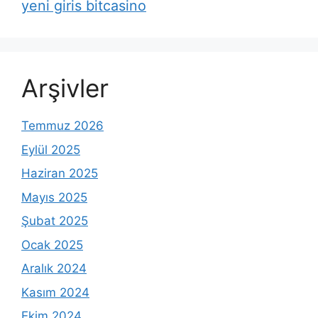
yeni giris bitcasino
Arşivler
Temmuz 2026
Eylül 2025
Haziran 2025
Mayıs 2025
Şubat 2025
Ocak 2025
Aralık 2024
Kasım 2024
Ekim 2024