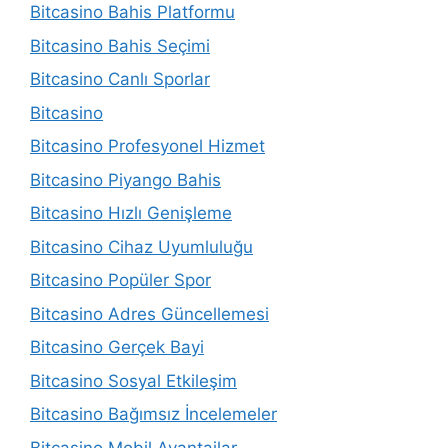
Bitcasino Bahis Platformu
Bitcasino Bahis Seçimi
Bitcasino Canlı Sporlar
Bitcasino
Bitcasino Profesyonel Hizmet
Bitcasino Piyango Bahis
Bitcasino Hızlı Genişleme
Bitcasino Cihaz Uyumluluğu
Bitcasino Popüler Spor
Bitcasino Adres Güncellemesi
Bitcasino Gerçek Bayi
Bitcasino Sosyal Etkileşim
Bitcasino Bağımsız İncelemeler
Bitcasino Mobil Avantajlar