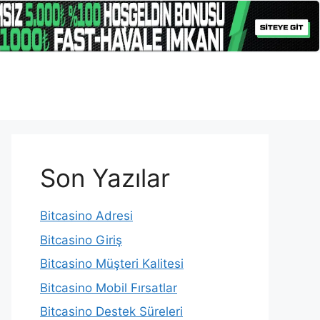
Son Yazılar
Bitcasino Adresi
Bitcasino Giriş
Bitcasino Müşteri Kalitesi
Bitcasino Mobil Fırsatlar
Bitcasino Destek Süreleri