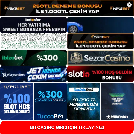
×
BITCASINO GİRİŞ İÇİN TIKLAYINIZ!