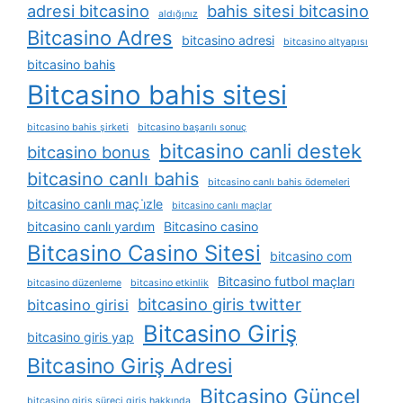
adresi bitcasino
bahis sitesi bitcasino
aldığınız
Bitcasino Adres
bitcasino adresi
bitcasino altyapısı
bitcasino bahis
Bitcasino bahis sitesi
bitcasino bahis şirketi
bitcasino başarılı sonuç
bitcasino canli destek
bitcasino bonus
bitcasino canlı bahis
bitcasino canlı bahis ödemeleri
bitcasino canlı maç i̇zle
bitcasino canlı maçlar
bitcasino canlı yardım
Bitcasino casino
Bitcasino Casino Sitesi
bitcasino com
Bitcasino futbol maçları
bitcasino düzenleme
bitcasino etkinlik
bitcasino giris twitter
bitcasino girisi
Bitcasino Giriş
bitcasino giris yap
Bitcasino Giriş Adresi
Bitcasino Güncel
bitcasino giriş süreci giriş hakkında