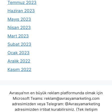
Temmuz 2023
Haziran 2023
Mayıs 2023
Nisan 2023
Mart 2023
Şubat 2023
Ocak 2023
Aralık 2022
Kasım 2022
Avrasya'nın en büyük reklam platformunda olmak için
Microsoft Teams:
reklam@avrasyamarketing.com
adresimizden veya Telegram: @Avrasyamarketing
adresimizden irtibat kurabilirsiniz. (Tek iletişim