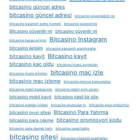
bitcasino güncel adres
bitcasino güncel adresi
bitcasino güvenilebilir mi
bitcasino güvenilir bahis hizmeti
bitcasino güvenilirlik
Bitcasino güvenilir mi
bitcasino güvenlir mi
Bitcasino Instagram
bitcasino hesap erişimi
bitcasino i̇letişim
bitcasino kapsamlı araştırmalar
Bitcasino kayıt
bitcasino kayit
bitcasino kaç oldu
bitcasino lisans ayrıntıları
bitcasino maç izle
bitcasino lisans bilgileri
bitcasino maç izleme
bitcasino mevcut konuşmaları
bitcasino mobil bankacılığı
bitcasino mobil giriş süreci
bitcasino mobil kayıt
bitcasino nasil bir site
bitcasino oranları şirketi
bitcasino oyuncular tv
bitcasino oyun endüstrisi
Bitcasino Para Yatırma
bitcasino oyun sitesi
bitcasino promosyon kodu
bitcasino para çekme
bitcasino saha destek hattı
bitcasino sanal bahis
bitcasino sitesi
bitcasino sitesinin avantajları