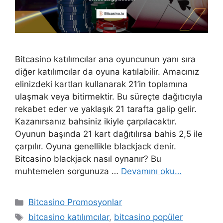
Bitcasino katılımcılar ana oyuncunun yanı sıra
diğer katılımcılar da oyuna katılabilir. Amacınız
elinizdeki kartları kullanarak 21’in toplamına
ulaşmak veya bitirmektir. Bu süreçte dağıtıcıyla
rekabet eder ve yaklaşık 21 tarafta galip gelir.
Kazanırsanız bahsiniz ikiyle çarpılacaktır.
Oyunun başında 21 kart dağıtılırsa bahis 2,5 ile
çarpılır. Oyuna genellikle blackjack denir.
Bitcasino blackjack nasıl oynanır? Bu
muhtemelen sorgunuza …
Devamını oku…
Kategoriler
Bitcasino Promosyonlar
Etiketler
bitcasino katılımcılar
,
bitcasino popüler