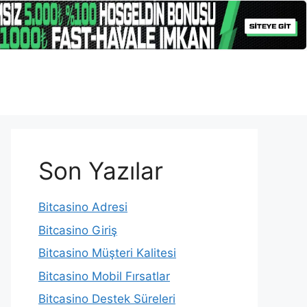
Son Yazılar
Bitcasino Adresi
Bitcasino Giriş
Bitcasino Müşteri Kalitesi
Bitcasino Mobil Fırsatlar
Bitcasino Destek Süreleri