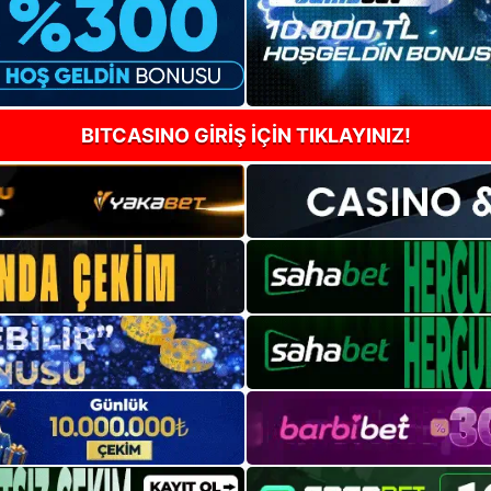
BITCASINO GİRİŞ İÇİN TIKLAYINIZ!