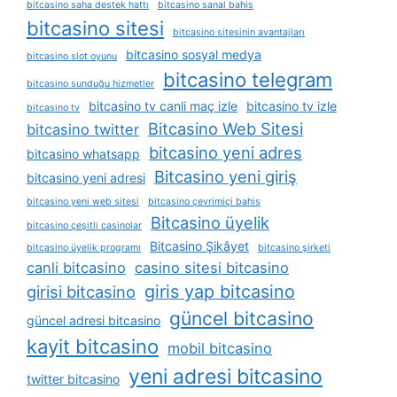
bitcasino saha destek hattı
bitcasino sanal bahis
bitcasino sitesi
bitcasino sitesinin avantajları
bitcasino sosyal medya
bitcasino slot oyunu
bitcasino telegram
bitcasino sunduğu hizmetler
bitcasino tv canli maç izle
bitcasino tv izle
bitcasino tv
Bitcasino Web Sitesi
bitcasino twitter
bitcasino yeni adres
bitcasino whatsapp
Bitcasino yeni giriş
bitcasino yeni adresi
bitcasino yeni web sitesi
bitcasino çevrimiçi bahis
Bitcasino üyelik
bitcasino çeşitli casinolar
Bitcasino Şikâyet
bitcasino üyelik programı
bitcasino şirketi
canli bitcasino
casino sitesi bitcasino
giris yap bitcasino
girisi bitcasino
güncel bitcasino
güncel adresi bitcasino
kayit bitcasino
mobil bitcasino
yeni adresi bitcasino
twitter bitcasino