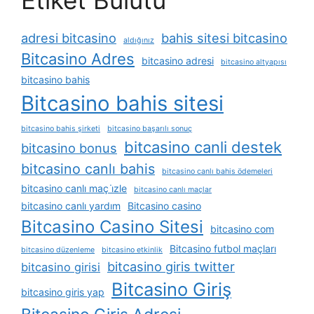
Etiket Bulutu
adresi bitcasino
bahis sitesi bitcasino
aldığınız
Bitcasino Adres
bitcasino adresi
bitcasino altyapısı
bitcasino bahis
Bitcasino bahis sitesi
bitcasino bahis şirketi
bitcasino başarılı sonuç
bitcasino canli destek
bitcasino bonus
bitcasino canlı bahis
bitcasino canlı bahis ödemeleri
bitcasino canlı maç i̇zle
bitcasino canlı maçlar
bitcasino canlı yardım
Bitcasino casino
Bitcasino Casino Sitesi
bitcasino com
Bitcasino futbol maçları
bitcasino düzenleme
bitcasino etkinlik
bitcasino giris twitter
bitcasino girisi
Bitcasino Giriş
bitcasino giris yap