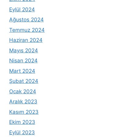
Eylül 2024
Ağustos 2024
Temmuz 2024
Haziran 2024
Mayıs 2024
Nisan 2024
Mart 2024
Şubat 2024
Ocak 2024
Aralık 2023
Kasım 2023
Ekim 2023
Eylül 2023