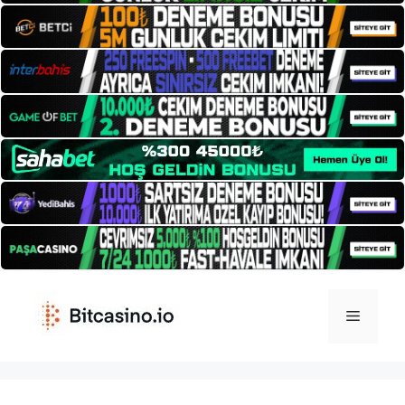
İçeriğe
atla
Menü