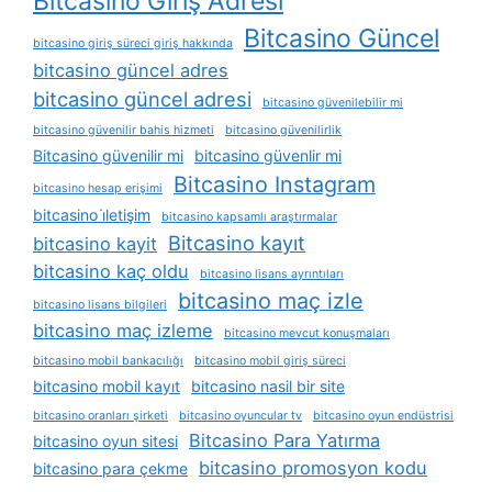
Bitcasino Giriş Adresi
Bitcasino Güncel
bitcasino giriş süreci giriş hakkında
bitcasino güncel adres
bitcasino güncel adresi
bitcasino güvenilebilir mi
bitcasino güvenilir bahis hizmeti
bitcasino güvenilirlik
Bitcasino güvenilir mi
bitcasino güvenlir mi
Bitcasino Instagram
bitcasino hesap erişimi
bitcasino i̇letişim
bitcasino kapsamlı araştırmalar
Bitcasino kayıt
bitcasino kayit
bitcasino kaç oldu
bitcasino lisans ayrıntıları
bitcasino maç izle
bitcasino lisans bilgileri
bitcasino maç izleme
bitcasino mevcut konuşmaları
bitcasino mobil bankacılığı
bitcasino mobil giriş süreci
bitcasino mobil kayıt
bitcasino nasil bir site
bitcasino oranları şirketi
bitcasino oyuncular tv
bitcasino oyun endüstrisi
Bitcasino Para Yatırma
bitcasino oyun sitesi
bitcasino promosyon kodu
bitcasino para çekme