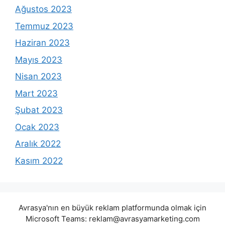
Ağustos 2023
Temmuz 2023
Haziran 2023
Mayıs 2023
Nisan 2023
Mart 2023
Şubat 2023
Ocak 2023
Aralık 2022
Kasım 2022
Avrasya'nın en büyük reklam platformunda olmak için
Microsoft Teams:
reklam@avrasyamarketing.com