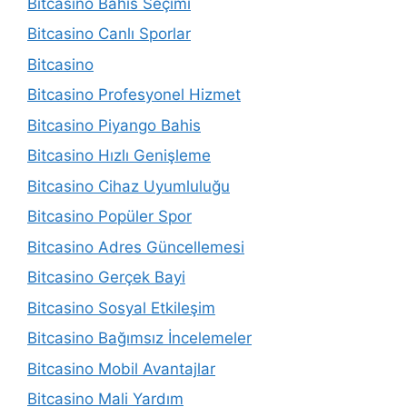
Bitcasino Bahis Seçimi
Bitcasino Canlı Sporlar
Bitcasino
Bitcasino Profesyonel Hizmet
Bitcasino Piyango Bahis
Bitcasino Hızlı Genişleme
Bitcasino Cihaz Uyumluluğu
Bitcasino Popüler Spor
Bitcasino Adres Güncellemesi
Bitcasino Gerçek Bayi
Bitcasino Sosyal Etkileşim
Bitcasino Bağımsız İncelemeler
Bitcasino Mobil Avantajlar
Bitcasino Mali Yardım