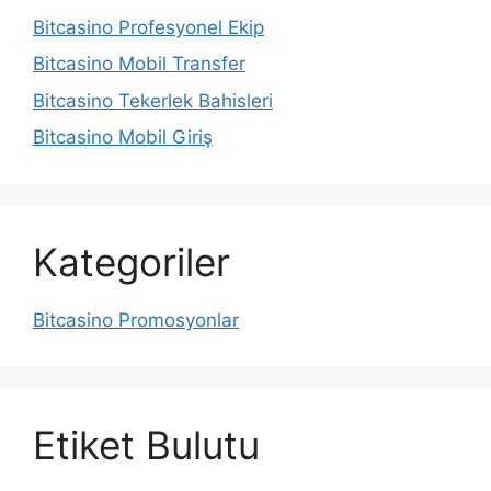
Bitcasino Profesyonel Ekip
Bitcasino Mobil Transfer
Bitcasino Tekerlek Bahisleri
Bitcasino Mobil Giriş
Kategoriler
Bitcasino Promosyonlar
Etiket Bulutu