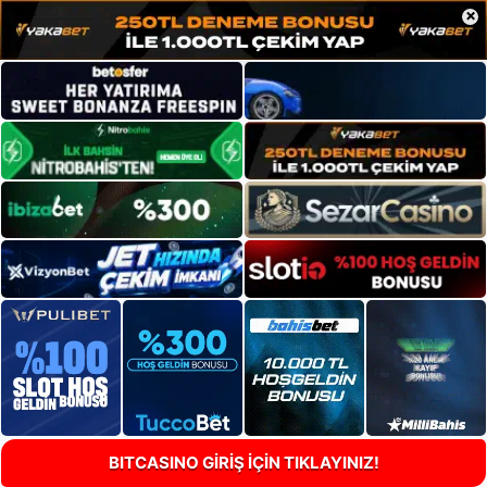
×
BITCASINO GİRİŞ İÇİN TIKLAYINIZ!