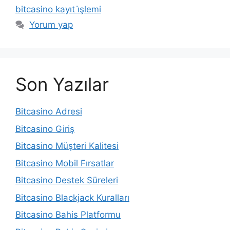
bitcasino kayıt i̇şlemi
Yorum yap
Son Yazılar
Bitcasino Adresi
Bitcasino Giriş
Bitcasino Müşteri Kalitesi
Bitcasino Mobil Fırsatlar
Bitcasino Destek Süreleri
Bitcasino Blackjack Kuralları
Bitcasino Bahis Platformu