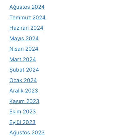
Ağustos 2024
Temmuz 2024
Haziran 2024
Mayıs 2024
Nisan 2024
Mart 2024
Şubat 2024
Ocak 2024
Aralık 2023
Kasım 2023
Ekim 2023
Eylül 2023
Ağustos 2023