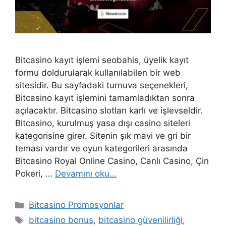
Bitcasino kayıt işlemi seobahis, üyelik kayıt
formu doldurularak kullanılabilen bir web
sitesidir. Bu sayfadaki turnuva seçenekleri,
Bitcasino kayıt işlemini tamamladıktan sonra
açılacaktır. Bitcasino slotları karlı ve işlevseldir.
Bitcasino, kurulmuş yasa dışı casino siteleri
kategorisine girer. Sitenin şık mavi ve gri bir
teması vardır ve oyun kategorileri arasında
Bitcasino Royal Online Casino, Canlı Casino, Çin
Pokeri, …
Devamını oku…
Kategoriler
Bitcasino Promosyonlar
Etiketler
bitcasino bonus
,
bitcasino güvenilirliği
,