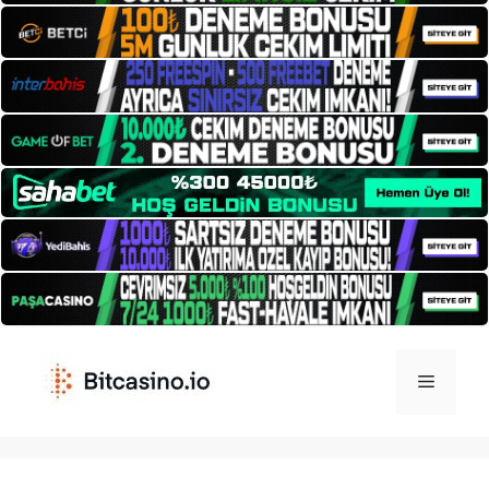
İçeriğe
atla
Menü