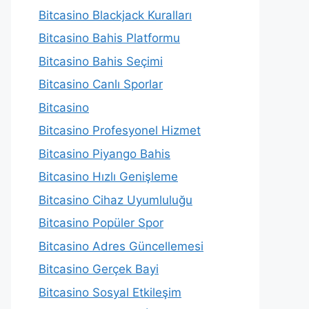
Bitcasino Blackjack Kuralları
Bitcasino Bahis Platformu
Bitcasino Bahis Seçimi
Bitcasino Canlı Sporlar
Bitcasino
Bitcasino Profesyonel Hizmet
Bitcasino Piyango Bahis
Bitcasino Hızlı Genişleme
Bitcasino Cihaz Uyumluluğu
Bitcasino Popüler Spor
Bitcasino Adres Güncellemesi
Bitcasino Gerçek Bayi
Bitcasino Sosyal Etkileşim