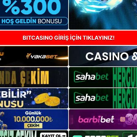
BITCASINO GİRİŞ İÇİN TIKLAYINIZ!