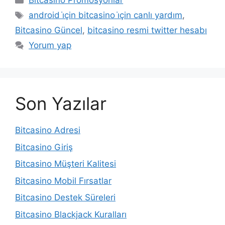
Bitcasino Promosyonlar
Etiketler
android i̇çin bitcasino i̇çin canlı yardım
,
Bitcasino Güncel
,
bitcasino resmi twitter hesabı
Yorum yap
Son Yazılar
Bitcasino Adresi
Bitcasino Giriş
Bitcasino Müşteri Kalitesi
Bitcasino Mobil Fırsatlar
Bitcasino Destek Süreleri
Bitcasino Blackjack Kuralları