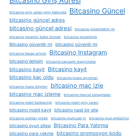
Bitcasino Giriş Adresi
Bitcasino Güncel
bitcasino giriş süreci giriş hakkında
bitcasino güncel adres
bitcasino güncel adresi
bitcasino güvenilebilir mi
bitcasino güvenilir bahis hizmeti
bitcasino güvenilirlik
Bitcasino güvenilir mi
bitcasino güvenlir mi
Bitcasino Instagram
bitcasino hesap erişimi
bitcasino i̇letişim
bitcasino kapsamlı araştırmalar
Bitcasino kayıt
bitcasino kayit
bitcasino kaç oldu
bitcasino lisans ayrıntıları
bitcasino maç izle
bitcasino lisans bilgileri
bitcasino maç izleme
bitcasino mevcut konuşmaları
bitcasino mobil bankacılığı
bitcasino mobil giriş süreci
bitcasino mobil kayıt
bitcasino nasil bir site
bitcasino oranları şirketi
bitcasino oyuncular tv
bitcasino oyun endüstrisi
Bitcasino Para Yatırma
bitcasino oyun sitesi
bitcasino promosyon kodu
bitcasino para çekme