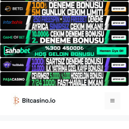
İçeriğe
atla
Menü