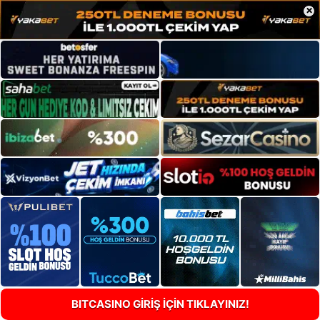
×
BITCASINO GİRİŞ İÇİN TIKLAYINIZ!