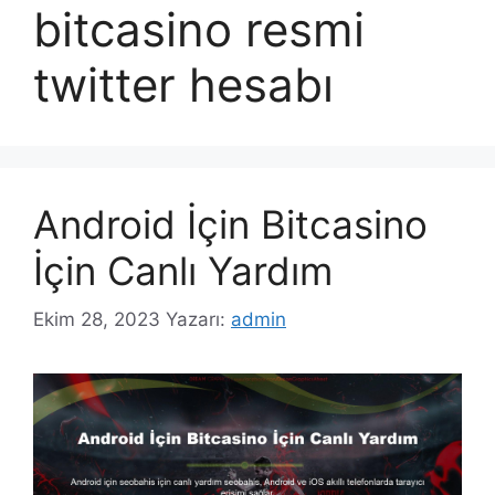
bitcasino resmi
twitter hesabı
Android İçin Bitcasino
İçin Canlı Yardım
Ekim 28, 2023
Yazarı:
admin