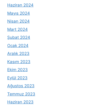
Haziran 2024
Mayıs 2024
Nisan 2024
Mart 2024
Şubat 2024
Ocak 2024
Aralık 2023
Kasım 2023
Ekim 2023
Eylül 2023
Ağustos 2023
Temmuz 2023
Haziran 2023