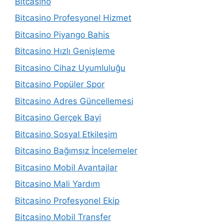
Bitcasino
Bitcasino Profesyonel Hizmet
Bitcasino Piyango Bahis
Bitcasino Hızlı Genişleme
Bitcasino Cihaz Uyumluluğu
Bitcasino Popüler Spor
Bitcasino Adres Güncellemesi
Bitcasino Gerçek Bayi
Bitcasino Sosyal Etkileşim
Bitcasino Bağımsız İncelemeler
Bitcasino Mobil Avantajlar
Bitcasino Mali Yardım
Bitcasino Profesyonel Ekip
Bitcasino Mobil Transfer