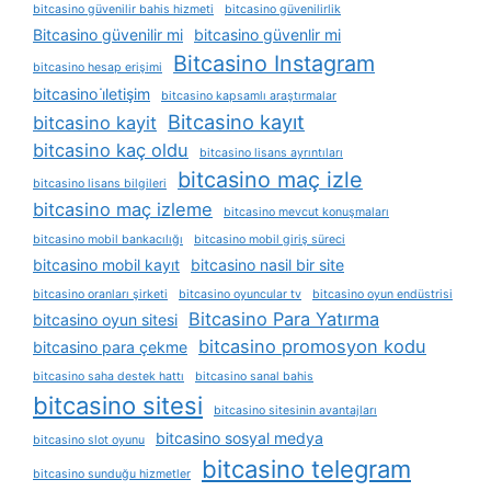
bitcasino güvenilir bahis hizmeti
bitcasino güvenilirlik
Bitcasino güvenilir mi
bitcasino güvenlir mi
Bitcasino Instagram
bitcasino hesap erişimi
bitcasino i̇letişim
bitcasino kapsamlı araştırmalar
Bitcasino kayıt
bitcasino kayit
bitcasino kaç oldu
bitcasino lisans ayrıntıları
bitcasino maç izle
bitcasino lisans bilgileri
bitcasino maç izleme
bitcasino mevcut konuşmaları
bitcasino mobil bankacılığı
bitcasino mobil giriş süreci
bitcasino mobil kayıt
bitcasino nasil bir site
bitcasino oranları şirketi
bitcasino oyuncular tv
bitcasino oyun endüstrisi
Bitcasino Para Yatırma
bitcasino oyun sitesi
bitcasino promosyon kodu
bitcasino para çekme
bitcasino saha destek hattı
bitcasino sanal bahis
bitcasino sitesi
bitcasino sitesinin avantajları
bitcasino sosyal medya
bitcasino slot oyunu
bitcasino telegram
bitcasino sunduğu hizmetler