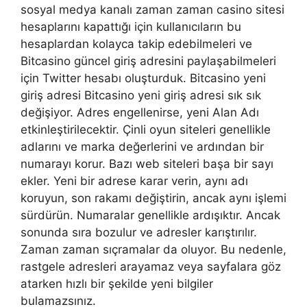
sosyal medya kanalı zaman zaman casino sitesi
hesaplarını kapattığı için kullanıcıların bu
hesaplardan kolayca takip edebilmeleri ve
Bitcasino güncel giriş adresini paylaşabilmeleri
için Twitter hesabı oluşturduk. Bitcasino yeni
giriş adresi Bitcasino yeni giriş adresi sık sık
değişiyor. Adres engellenirse, yeni Alan Adı
etkinleştirilecektir. Çinli oyun siteleri genellikle
adlarını ve marka değerlerini ve ardından bir
numarayı korur. Bazı web siteleri başa bir sayı
ekler. Yeni bir adrese karar verin, aynı adı
koruyun, son rakamı değiştirin, ancak aynı işlemi
sürdürün. Numaralar genellikle ardışıktır. Ancak
sonunda sıra bozulur ve adresler karıştırılır.
Zaman zaman sıçramalar da oluyor. Bu nedenle,
rastgele adresleri arayamaz veya sayfalara göz
atarken hızlı bir şekilde yeni bilgiler
bulamazsınız.