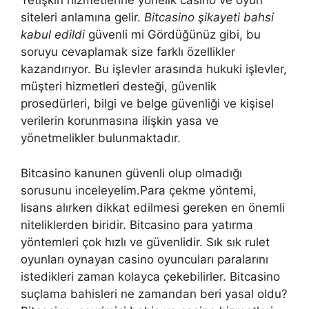
Yetişkin hizmetlerine yönelik casino ve oyun
siteleri anlamına gelir.
Bitcasino şikayeti bahsi
kabul edildi
güvenli mi Gördüğünüz gibi, bu
soruyu cevaplamak size farklı özellikler
kazandırıyor. Bu işlevler arasında hukuki işlevler,
müşteri hizmetleri desteği, güvenlik
prosedürleri, bilgi ve belge güvenliği ve kişisel
verilerin korunmasına ilişkin yasa ve
yönetmelikler bulunmaktadır.
Bitcasino kanunen güvenli olup olmadığı
sorusunu inceleyelim.Para çekme yöntemi,
lisans alırken dikkat edilmesi gereken en önemli
niteliklerden biridir. Bitcasino para yatırma
yöntemleri çok hızlı ve güvenlidir. Sık sık rulet
oyunları oynayan casino oyuncuları paralarını
istedikleri zaman kolayca çekebilirler. Bitcasino
suçlama bahisleri ne zamandan beri yasal oldu?