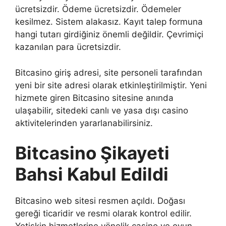
ücretsizdir. Ödeme ücretsizdir. Ödemeler
kesilmez. Sistem alakasız. Kayıt talep formuna
hangi tutarı girdiğiniz önemli değildir. Çevrimiçi
kazanılan para ücretsizdir.
Bitcasino giriş adresi, site personeli tarafından
yeni bir site adresi olarak etkinleştirilmiştir. Yeni
hizmete giren Bitcasino sitesine anında
ulaşabilir, sitedeki canlı ve yasa dışı casino
aktivitelerinden yararlanabilirsiniz.
Bitcasino Şikayeti
Bahsi Kabul Edildi
Bitcasino web sitesi resmen açıldı. Doğası
gereği ticaridir ve resmi olarak kontrol edilir.