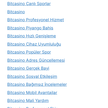
Bitcasino Canlı Sporlar
Bitcasino
Bitcasino Profesyonel Hizmet
Bitcasino Piyango Bahis
Bitcasino Hızlı Genişleme
Bitcasino Cihaz Uyumluluğu
Bitcasino Popüler Spor
Bitcasino Adres Güncellemesi
Bitcasino Gerçek Bayi
Bitcasino Sosyal Etkileşim
Bitcasino Bağımsız İncelemeler
Bitcasino Mobil Avantajlar
Bitcasino Mali Yardım