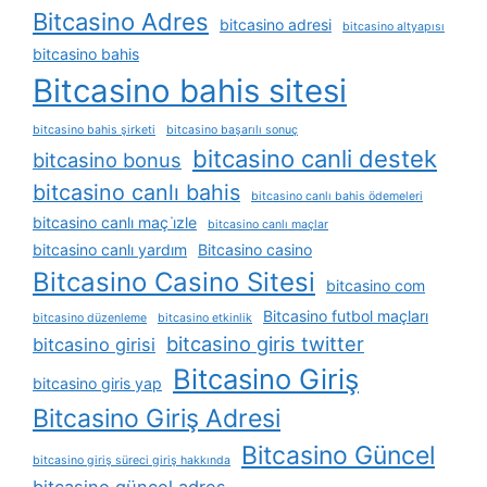
Bitcasino Adres
bitcasino adresi
bitcasino altyapısı
bitcasino bahis
Bitcasino bahis sitesi
bitcasino bahis şirketi
bitcasino başarılı sonuç
bitcasino canli destek
bitcasino bonus
bitcasino canlı bahis
bitcasino canlı bahis ödemeleri
bitcasino canlı maç i̇zle
bitcasino canlı maçlar
bitcasino canlı yardım
Bitcasino casino
Bitcasino Casino Sitesi
bitcasino com
Bitcasino futbol maçları
bitcasino düzenleme
bitcasino etkinlik
bitcasino giris twitter
bitcasino girisi
Bitcasino Giriş
bitcasino giris yap
Bitcasino Giriş Adresi
Bitcasino Güncel
bitcasino giriş süreci giriş hakkında