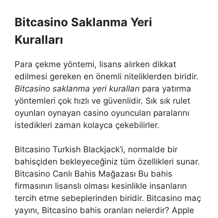
Bitcasino Saklanma Yeri
Kuralları
Para çekme yöntemi, lisans alırken dikkat
edilmesi gereken en önemli niteliklerden biridir.
Bitcasino saklanma yeri kuralları
para yatırma
yöntemleri çok hızlı ve güvenlidir. Sık sık rulet
oyunları oynayan casino oyuncuları paralarını
istedikleri zaman kolayca çekebilirler.
Bitcasino Turkish Blackjack’i, normalde bir
bahisçiden bekleyeceğiniz tüm özellikleri sunar.
Bitcasino Canlı Bahis Mağazası Bu bahis
firmasının lisanslı olması kesinlikle insanların
tercih etme sebeplerinden biridir. Bitcasino maç
yayını, Bitcasino bahis oranları nelerdir? Apple