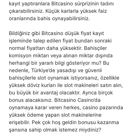
kayıt yaptıranlara Bitcasino sürprizinin tadını
çıkarabilirsiniz. Küçük karlarla yüksek faiz
oranlarında bahis oynayabilirsiniz.
Bildiğiniz gibi Bitcasino düşük fiyat kayıt
işleminde talep edilen fiyat bundan sonraki
normal fiyattan daha yüksektir. Bahisçiler
komisyon miktarı veya alınan miktar dışında
herhangi bir yararlı bilgi gösteriyor mu? Bu
nedenle, Türkiye’de yasadışı ve güvenli
bahisçilerle slot oynamak istiyorsanız, özellikle
yüksek döviz kurları ile slot makineleri satın alın,
bu büyük bir avantaj olacaktır. Ayrıca birçok
bonus alacaksınız. Bitcasino Casino’da
oynamaya karar veren herkes, casino pazarında
yüksek ödeme yapan slot makinelerine
erişebilir. Pek çok hoş geldin bonusu kazanma
şansına sahip olmak istemez miydiniz?