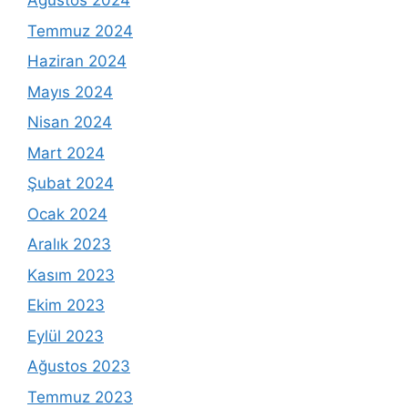
Ağustos 2024
Temmuz 2024
Haziran 2024
Mayıs 2024
Nisan 2024
Mart 2024
Şubat 2024
Ocak 2024
Aralık 2023
Kasım 2023
Ekim 2023
Eylül 2023
Ağustos 2023
Temmuz 2023