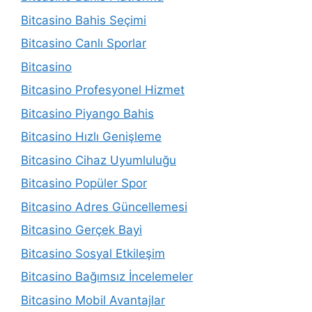
Bitcasino Bahis Seçimi
Bitcasino Canlı Sporlar
Bitcasino
Bitcasino Profesyonel Hizmet
Bitcasino Piyango Bahis
Bitcasino Hızlı Genişleme
Bitcasino Cihaz Uyumluluğu
Bitcasino Popüler Spor
Bitcasino Adres Güncellemesi
Bitcasino Gerçek Bayi
Bitcasino Sosyal Etkileşim
Bitcasino Bağımsız İncelemeler
Bitcasino Mobil Avantajlar