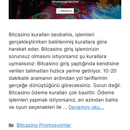
Bitcasino kuralları seobahis, işlemleri
gerçekleştirirken belirlenmiş kurallara göre
hareket eder. Bitcasino giriş işleminizin
sorunsuz olmasını istiyorsanız şu kurallara
uymalısınız: Bitcasino giriş yaptığında kendisine
verilen talimatları hızlıca yerine getiriyor. 10-20
dakikalık aramanın ardından yol tariflerinin
gerçeğe dönüştüğünü göreceksiniz. Sorun değil.
Bitcasino ödeme kuralları çok basittir. Ödeme
işlemleri yapmak istiyorsanız, en azından bahis
ve oyun seçenekleri ile …
Devamını oku…
Kategoriler
Bitcasino Promosyonlar