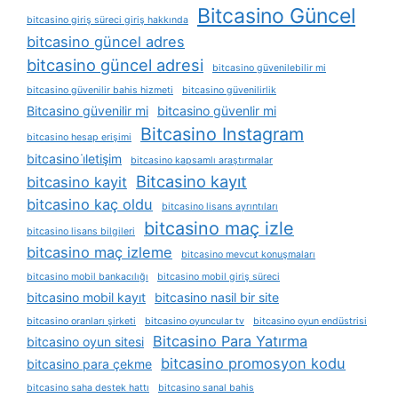
Bitcasino Güncel
bitcasino giriş süreci giriş hakkında
bitcasino güncel adres
bitcasino güncel adresi
bitcasino güvenilebilir mi
bitcasino güvenilir bahis hizmeti
bitcasino güvenilirlik
Bitcasino güvenilir mi
bitcasino güvenlir mi
Bitcasino Instagram
bitcasino hesap erişimi
bitcasino i̇letişim
bitcasino kapsamlı araştırmalar
Bitcasino kayıt
bitcasino kayit
bitcasino kaç oldu
bitcasino lisans ayrıntıları
bitcasino maç izle
bitcasino lisans bilgileri
bitcasino maç izleme
bitcasino mevcut konuşmaları
bitcasino mobil bankacılığı
bitcasino mobil giriş süreci
bitcasino mobil kayıt
bitcasino nasil bir site
bitcasino oranları şirketi
bitcasino oyuncular tv
bitcasino oyun endüstrisi
Bitcasino Para Yatırma
bitcasino oyun sitesi
bitcasino promosyon kodu
bitcasino para çekme
bitcasino saha destek hattı
bitcasino sanal bahis