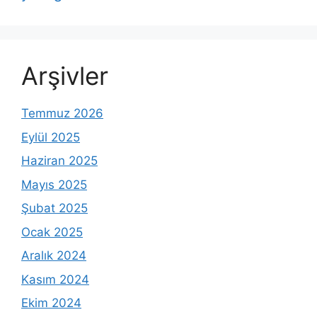
Arşivler
Temmuz 2026
Eylül 2025
Haziran 2025
Mayıs 2025
Şubat 2025
Ocak 2025
Aralık 2024
Kasım 2024
Ekim 2024