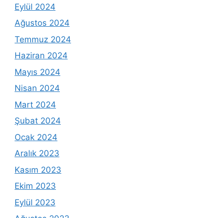
Eylül 2024
Ağustos 2024
Temmuz 2024
Haziran 2024
Mayıs 2024
Nisan 2024
Mart 2024
Şubat 2024
Ocak 2024
Aralık 2023
Kasım 2023
Ekim 2023
Eylül 2023