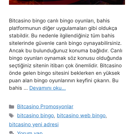
Bitcasino bingo canlı bingo oyunları, bahis
platformunun diğer uygulamaları gibi oldukça
stabildir. Bu nedenle ilgilendiğiniz tüm bahis
sitelerinde güvenle canlı bingo oynayabilirsiniz.
Ancak bu bulunduğunuz konuma bağlıdır. Canlı
bingo oyunları oynamak söz konusu olduğunda
seçtiğiniz sitenin itibarı çok önemlidir. Bitcasino
önde gelen bingo sitesini beklerken en yüksek
puan alan bingo oyunlarının keyfini çıkarın. Bu
bahis …
Devamını oku…
Kategoriler
Bitcasino Promosyonlar
Etiketler
bitcasino bingo
,
bitcasino web bingo
,
bitcasino yeni adresi
Yorum yap