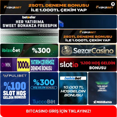
×
BITCASINO GİRİŞ İÇİN TIKLAYINIZ!