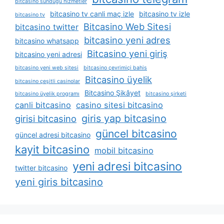
bitcasino sunduğu hizmetler
bitcasino tv canli maç izle
bitcasino tv izle
bitcasino tv
Bitcasino Web Sitesi
bitcasino twitter
bitcasino yeni adres
bitcasino whatsapp
Bitcasino yeni giriş
bitcasino yeni adresi
bitcasino yeni web sitesi
bitcasino çevrimiçi bahis
Bitcasino üyelik
bitcasino çeşitli casinolar
Bitcasino Şikâyet
bitcasino üyelik programı
bitcasino şirketi
canli bitcasino
casino sitesi bitcasino
giris yap bitcasino
girisi bitcasino
güncel bitcasino
güncel adresi bitcasino
kayit bitcasino
mobil bitcasino
yeni adresi bitcasino
twitter bitcasino
yeni giris bitcasino