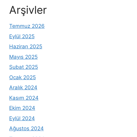
Arşivler
Temmuz 2026
Eylül 2025
Haziran 2025
Mayıs 2025
Şubat 2025
Ocak 2025
Aralık 2024
Kasım 2024
Ekim 2024
Eylül 2024
Ağustos 2024