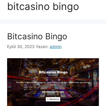
bitcasino bingo
Bitcasino Bingo
Eylül 30, 2023
Yazarı:
admin