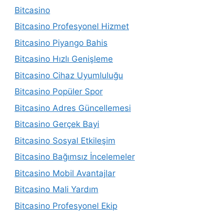
Bitcasino
Bitcasino Profesyonel Hizmet
Bitcasino Piyango Bahis
Bitcasino Hızlı Genişleme
Bitcasino Cihaz Uyumluluğu
Bitcasino Popüler Spor
Bitcasino Adres Güncellemesi
Bitcasino Gerçek Bayi
Bitcasino Sosyal Etkileşim
Bitcasino Bağımsız İncelemeler
Bitcasino Mobil Avantajlar
Bitcasino Mali Yardım
Bitcasino Profesyonel Ekip