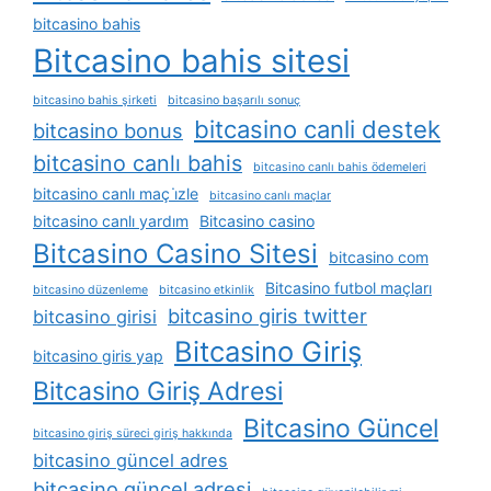
bitcasino bahis
Bitcasino bahis sitesi
bitcasino bahis şirketi
bitcasino başarılı sonuç
bitcasino canli destek
bitcasino bonus
bitcasino canlı bahis
bitcasino canlı bahis ödemeleri
bitcasino canlı maç i̇zle
bitcasino canlı maçlar
bitcasino canlı yardım
Bitcasino casino
Bitcasino Casino Sitesi
bitcasino com
Bitcasino futbol maçları
bitcasino düzenleme
bitcasino etkinlik
bitcasino giris twitter
bitcasino girisi
Bitcasino Giriş
bitcasino giris yap
Bitcasino Giriş Adresi
Bitcasino Güncel
bitcasino giriş süreci giriş hakkında
bitcasino güncel adres
bitcasino güncel adresi